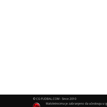
© CG-FUDBAL.COM - Since 2010
Maloletnicima je zabranjeno da učestvuju u ig