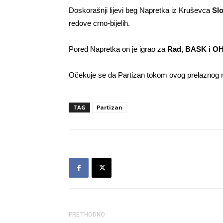
Doskorašnji lijevi beg Napretka iz Kruševca
Slo
redove crno-bijelih.
Pored Napretka on je igrao za
Rad, BASK i OH
Očekuje se da Partizan tokom ovog prelaznog r
TAG
Partizan
PRETHODNO