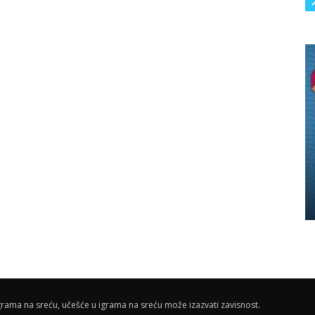
rama na sreću, učešće u igrama na sreću može izazvati zavisnost.