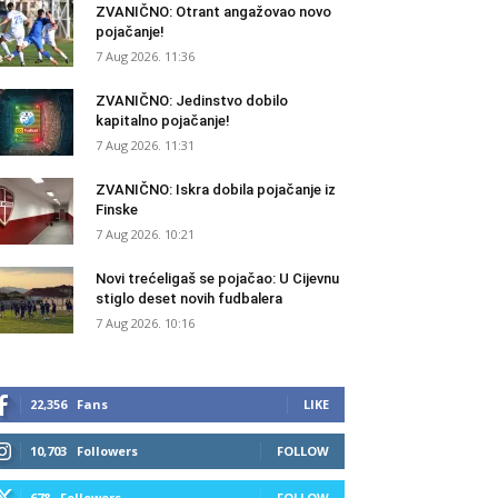
ZVANIČNO: Otrant angažovao novo
pojačanje!
7 Aug 2026. 11:36
ZVANIČNO: Jedinstvo dobilo
kapitalno pojačanje!
7 Aug 2026. 11:31
ZVANIČNO: Iskra dobila pojačanje iz
Finske
7 Aug 2026. 10:21
Novi trećeligaš se pojačao: U Cijevnu
stiglo deset novih fudbalera
7 Aug 2026. 10:16
22,356
Fans
LIKE
10,703
Followers
FOLLOW
678
Followers
FOLLOW