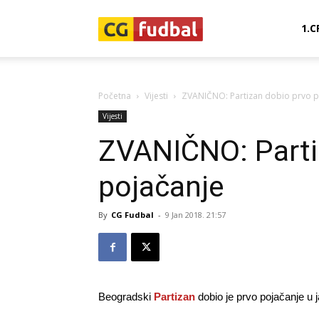
CG-
1.C
Fudbal
Početna
Vijesti
ZVANIČNO: Partizan dobio prvo p
Vijesti
ZVANIČNO: Parti
pojačanje
By
CG Fudbal
-
9 Jan 2018. 21:57
Beogradski
Partizan
dobio je prvo pojačanje u