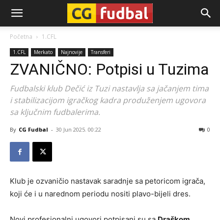
CG-
Početna
1.CFL
1.CFL
Merkato
Najnovije
Transferi
Fudbal
ZVANIČNO: Potpisi u Tuzima
Fudbalski klub Dečić iz Tuzi nastavlja sa jačanjem tima
i stabilizacijom igračkog kadra produženjem ugovora
sa ključnim fudbalerima.
By
CG Fudbal
-
30 Jun 2025. 00:22
0
Klub je ozvaničio nastavak saradnje sa petoricom igrača,
koji će i u narednom periodu nositi plavo-bijeli dres.
Novi profesionalni ugovori potpisani su sa
Draškom