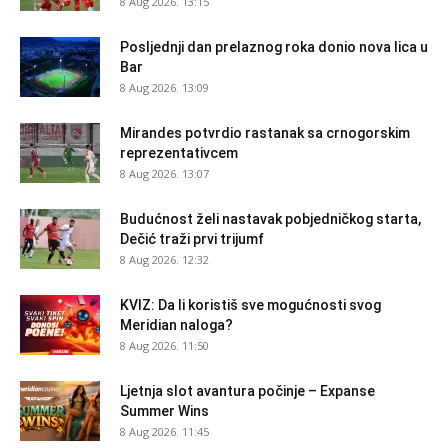
8 Aug 2026. 13:15
Posljednji dan prelaznog roka donio nova lica u
Bar
8 Aug 2026. 13:09
Mirandes potvrdio rastanak sa crnogorskim
reprezentativcem
8 Aug 2026. 13:07
Budućnost želi nastavak pobjedničkog starta,
Dečić traži prvi trijumf
8 Aug 2026. 12:32
KVIZ: Da li koristiš sve mogućnosti svog
Meridian naloga?
8 Aug 2026. 11:50
Ljetnja slot avantura počinje – Expanse
Summer Wins
8 Aug 2026. 11:45