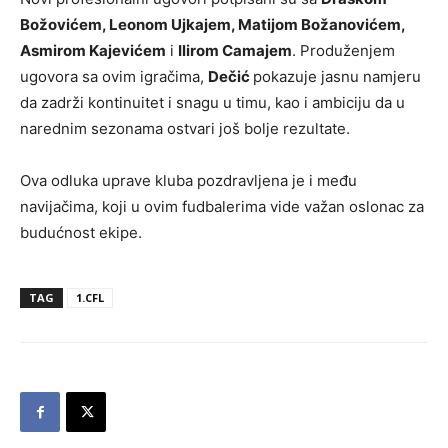
Božovićem, Leonom Ujkajem, Matijom Božanovićem,
Asmirom Kajevićem
i
Ilirom Camajem
. Produženjem
ugovora sa ovim igračima,
Dečić
pokazuje jasnu namjeru
da zadrži kontinuitet i snagu u timu, kao i ambiciju da u
narednim sezonama ostvari još bolje rezultate.
Ova odluka uprave kluba pozdravljena je i među
navijačima, koji u ovim fudbalerima vide važan oslonac za
budućnost ekipe.
TAG
1.CFL