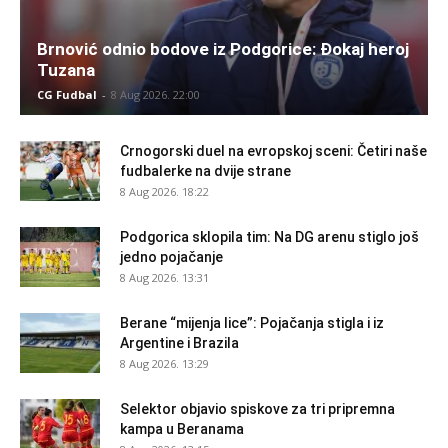
Brnović odnio bodove iz Podgorice: Đokaj heroj
Tuzana
CG Fudbal
-
8 Aug 2026. 22:00
Crnogorski duel na evropskoj sceni: Četiri naše
fudbalerke na dvije strane
8 Aug 2026. 18:22
Podgorica sklopila tim: Na DG arenu stiglo još
jedno pojačanje
8 Aug 2026. 13:31
Berane “mijenja lice”: Pojačanja stigla i iz
Argentine i Brazila
8 Aug 2026. 13:29
Selektor objavio spiskove za tri pripremna
kampa u Beranama