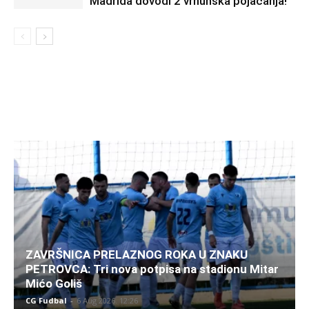
Madrida dovodi 2 vrhunska pojačanja!
ZAVRŠNICA PRELAZNOG ROKA U ZNAKU
PETROVCA: Tri nova potpisa na stadionu Mitar
Mićo Goliš
CG Fudbal
-
6 Aug 2026. 12:26