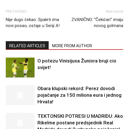
PRETHODNO
Next article
Nije dugo čekao: Spaleti ima
ZVANIČNO: “Čekićari” imaju
novi posao, ostaje u Seriji A!
novog golmana
RELATED ARTICLES
MORE FROM AUTHOR
O potezu Vinisijusa Žuniora bruji cio
svijet!
Obara klupski rekord: Perez dovodi
pojačanje za 150 miliona eura i jednog
Hrvata!
TEKTONSKI POTRESI U MADRIDU: Ako
Rikelme postane predsjednik Real