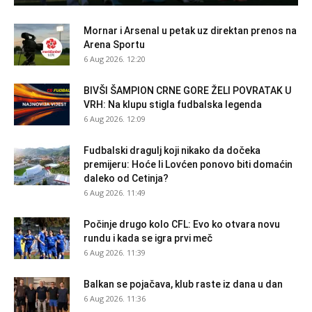
Mornar i Arsenal u petak uz direktan prenos na
Arena Sportu
6 Aug 2026. 12:20
BIVŠI ŠAMPION CRNE GORE ŽELI POVRATAK U
VRH: Na klupu stigla fudbalska legenda
6 Aug 2026. 12:09
Fudbalski dragulj koji nikako da dočeka
premijeru: Hoće li Lovćen ponovo biti domaćin
daleko od Cetinja?
6 Aug 2026. 11:49
Počinje drugo kolo CFL: Evo ko otvara novu
rundu i kada se igra prvi meč
6 Aug 2026. 11:39
Balkan se pojačava, klub raste iz dana u dan
6 Aug 2026. 11:36