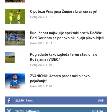
O potezu Vinisijusa Žuniora bruji cio svijet!
6 Aug 2026. 11:14
Budućnost najavljuje spektakl protiv Dečića:
Pod Goricom se ponovo okupljaju plavo-bijeli
6 Aug 2026. 11:11
Pogledajte kako izgleda teren stadiona u
Rožajama /VIDEO/
6 Aug 2026. 11:08
ZVANIČNO: Jezero predstavilo novo
pojačanje!
6 Aug 2026. 11:02
22,356
Fans
LIKE
10,703
Followers
FOLLOW