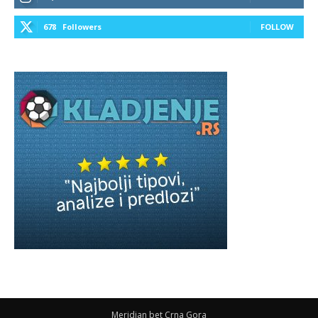
678
Followers
FOLLOW
Meridian bet Crna Gora