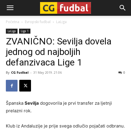
CG-
Početna
Evropski fudbal
LaLiga
LaLiga
Liga 1
Fudbal
ZVANIČNO: Sevilja dovela
jednog od najboljih
defanzivaca Lige 1
By
CG Fudbal
-
31 May 2019. 21:06
0
Španska
Sevilja
dogovorila je prvi transfer za ljetnji
prelazni rok.
Klub iz Andaluzije je prije svega odlučio pojačati odbranu.