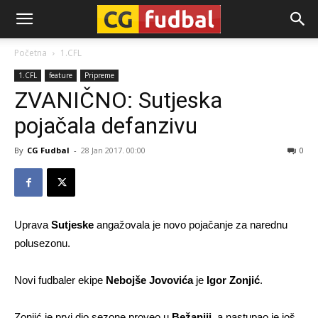
CG-
Početna
1.CFL
1.CFL
feature
Pripreme
Fudbal
ZVANIČNO: Sutjeska
pojačala defanzivu
By
CG Fudbal
-
28 Jan 2017. 00:00
0
Uprava
Sutjeske
angažovala je novo pojačanje za narednu
polusezonu.
Novi fudbaler ekipe
Nebojše Jovovića
je
Igor Zonjić
.
Zonjić je prvi dio sezone proveo u
Bežaniji
, a nastupao je još