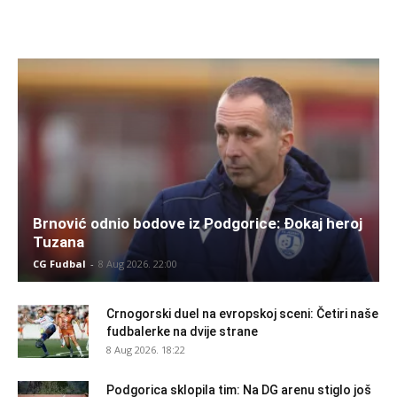
Brnović odnio bodove iz Podgorice: Đokaj heroj
Tuzana
CG Fudbal
-
8 Aug 2026. 22:00
Crnogorski duel na evropskoj sceni: Četiri naše
fudbalerke na dvije strane
8 Aug 2026. 18:22
Podgorica sklopila tim: Na DG arenu stiglo još