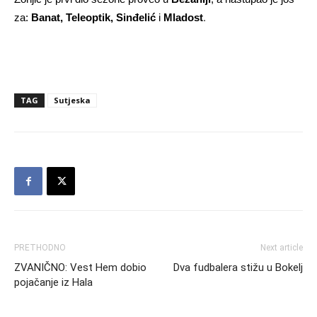
.
za:
Banat, Teleoptik, Sinđelić
i
Mladost
TAG
Sutjeska
PRETHODNO
Next article
ZVANIČNO: Vest Hem dobio
Dva fudbalera stižu u Bokelj
pojačanje iz Hala