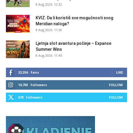
8 Aug 2026. 12:32
KVIZ: Da li koristiš sve mogućnosti svog
Meridian naloga?
8 Aug 2026. 11:50
Ljetnja slot avantura počinje – Expanse
Summer Wins
8 Aug 2026. 11:45
22,356
Fans
LIKE
10,703
Followers
FOLLOW
678
Followers
FOLLOW