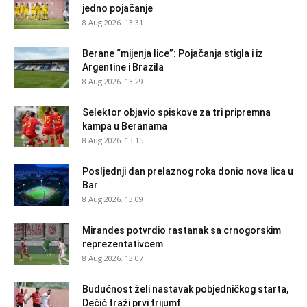
jedno pojačanje
8 Aug 2026. 13:31
Berane “mijenja lice”: Pojačanja stigla i iz
Argentine i Brazila
8 Aug 2026. 13:29
Selektor objavio spiskove za tri pripremna
kampa u Beranama
8 Aug 2026. 13:15
Posljednji dan prelaznog roka donio nova lica u
Bar
8 Aug 2026. 13:09
Mirandes potvrdio rastanak sa crnogorskim
reprezentativcem
8 Aug 2026. 13:07
Budućnost želi nastavak pobjedničkog starta,
Dečić traži prvi trijumf