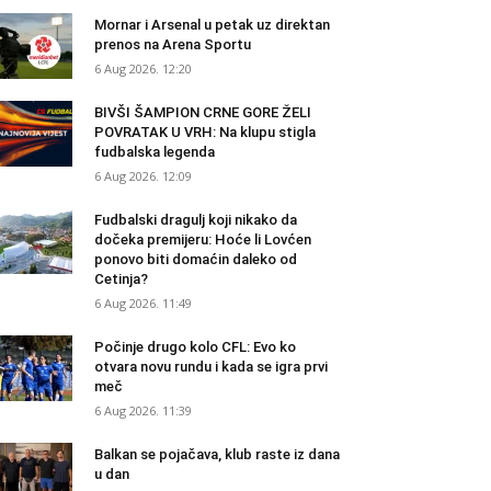
Mornar i Arsenal u petak uz direktan
prenos na Arena Sportu
6 Aug 2026. 12:20
BIVŠI ŠAMPION CRNE GORE ŽELI
POVRATAK U VRH: Na klupu stigla
fudbalska legenda
6 Aug 2026. 12:09
Fudbalski dragulj koji nikako da
dočeka premijeru: Hoće li Lovćen
ponovo biti domaćin daleko od
Cetinja?
6 Aug 2026. 11:49
Počinje drugo kolo CFL: Evo ko
otvara novu rundu i kada se igra prvi
meč
6 Aug 2026. 11:39
Balkan se pojačava, klub raste iz dana
u dan