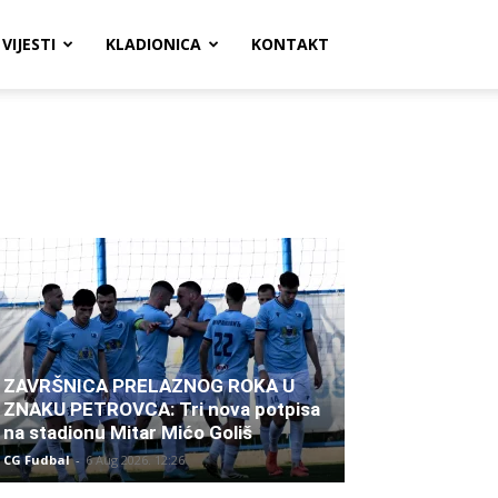
VIJESTI
KLADIONICA
KONTAKT
ZAVRŠNICA PRELAZNOG ROKA U
ZNAKU PETROVCA: Tri nova potpisa
na stadionu Mitar Mićo Goliš
CG Fudbal
-
6 Aug 2026. 12:26