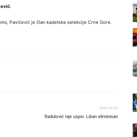
ćević
.
amo, Pavićević je član kadetske selekcije Crne Gore.
Next article
Radulović nije uspio: Liban eliminisan