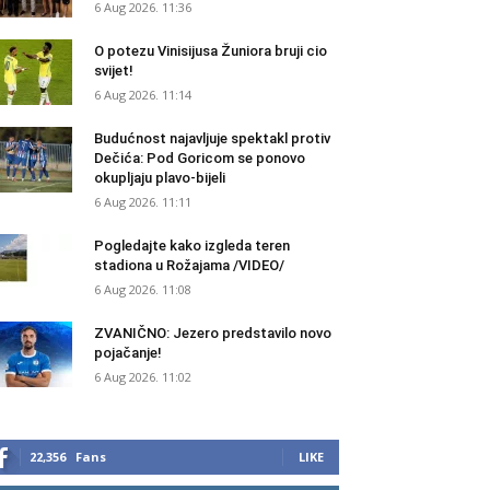
6 Aug 2026. 11:36
O potezu Vinisijusa Žuniora bruji cio
svijet!
6 Aug 2026. 11:14
Budućnost najavljuje spektakl protiv
Dečića: Pod Goricom se ponovo
okupljaju plavo-bijeli
6 Aug 2026. 11:11
Pogledajte kako izgleda teren
stadiona u Rožajama /VIDEO/
6 Aug 2026. 11:08
ZVANIČNO: Jezero predstavilo novo
pojačanje!
6 Aug 2026. 11:02
22,356
Fans
LIKE