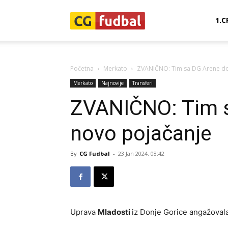
CG-
1.C
Fudbal
Početna
Merkato
ZVANIČNO: Tim sa DG Arene do
Merkato
Najnovije
Transferi
ZVANIČNO: Tim s
novo pojačanje
By
CG Fudbal
-
23 Jan 2024. 08:42
Uprava
Mladosti
iz Donje Gorice angažovala