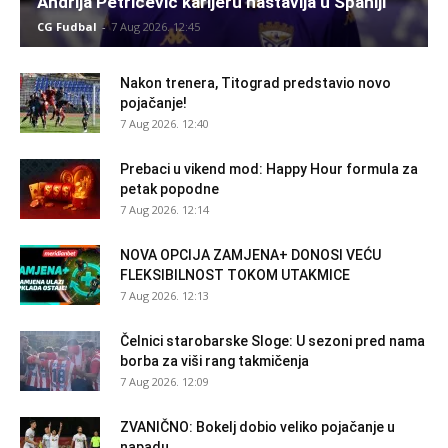
Andrija Petričević karijeru nastavlja u Španiji
CG Fudbal
-
7 Aug 2026. 12:45
Nakon trenera, Titograd predstavio novo
pojačanje!
7 Aug 2026. 12:40
Prebaci u vikend mod: Happy Hour formula za
petak popodne
7 Aug 2026. 12:14
NOVA OPCIJA ZAMJENA+ DONOSI VEĆU
FLEKSIBILNOST TOKOM UTAKMICE
7 Aug 2026. 12:13
Čelnici starobarske Sloge: U sezoni pred nama
borba za viši rang takmičenja
7 Aug 2026. 12:09
ZVANIČNO: Bokelj dobio veliko pojačanje u
napadu