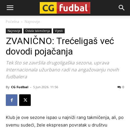
CG-
Početna
Najnovije
Najnovije
Ostala takmičenja
Vijesti
Fudbal
ZVANIČNO: Trećeligaš već
dovodi pojačanja
Tek što se završila drugoligaška sezona, uprava
Internacionala užurbano radi na angažovanju novih
fudbalera
By
CG Fudbal
-
5 Jun 2026. 11:56
0
Klub je ove sezone ispao u najniži rang takmičenja, ali, po
svemu sudeći, žele ekspresan povratak u društvu