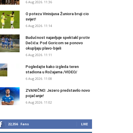
6 Aug 2026. 11:36
O potezu Vinisijusa Žuniora bruji cio
svijet!
6 Aug 2026. 11:14
Budućnost najavljuje spektakl protiv
Dečića: Pod Goricom se ponovo
okupljaju plavo-bijeli
6 Aug 2026. 11:11
Pogledajte kako izgleda teren
stadiona u Rožajama /VIDEO/
6 Aug 2026. 11:08
ZVANIČNO: Jezero predstavilo novo
pojačanje!
6 Aug 2026. 11:02
22,356
Fans
LIKE