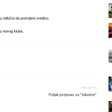
 odlučio da promijeni sredinu.
ru novog kluba.
Next article
Poljak potpisao za “trikolore”