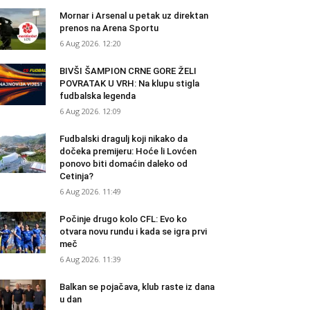
Mornar i Arsenal u petak uz direktan
prenos na Arena Sportu
6 Aug 2026. 12:20
BIVŠI ŠAMPION CRNE GORE ŽELI
POVRATAK U VRH: Na klupu stigla
fudbalska legenda
6 Aug 2026. 12:09
Fudbalski dragulj koji nikako da
dočeka premijeru: Hoće li Lovćen
ponovo biti domaćin daleko od
Cetinja?
6 Aug 2026. 11:49
Počinje drugo kolo CFL: Evo ko
otvara novu rundu i kada se igra prvi
meč
6 Aug 2026. 11:39
Balkan se pojačava, klub raste iz dana
u dan