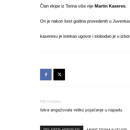
Član ekipe iz Torina više nije
Martin Kaseres
.
On je nakon šest godina provedenih u Juventusu
kaseresu je istekao ugovor i slobodan je u izbo
PRETHODNO
Iskra angažovala veliko pojačanje u napadu