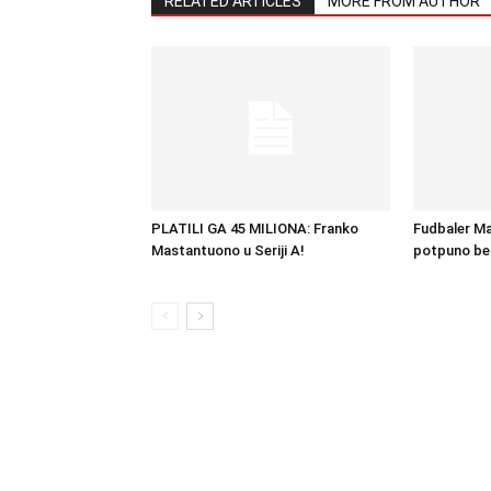
RELATED ARTICLES
MORE FROM AUTHOR
PLATILI GA 45 MILIONA: Franko
Fudbaler Man
Mastantuono u Seriji A!
potpuno be