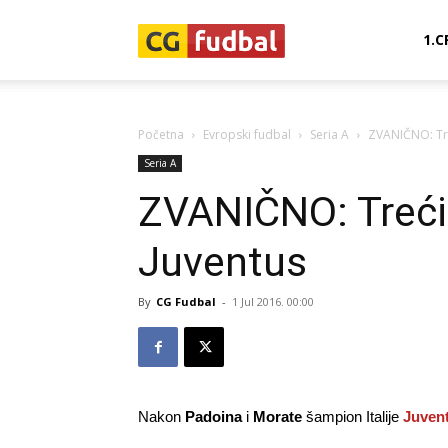
CG-
1.C
Fudbal
Početna
Evropski fudbal
Seria A
ZVANIČNO: Tre
Seria A
ZVANIČNO: Treći
Juventus
By
CG Fudbal
-
1 Jul 2016. 00:00
Nakon
Padoina
i
Morate
šampion Italije
Juven