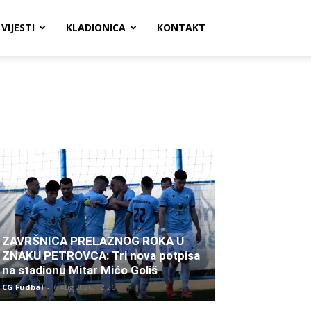
VIJESTI
KLADIONICA
KONTAKT
ZAVRŠNICA PRELAZNOG ROKA U
ZNAKU PETROVCA: Tri nova potpisa
na stadionu Mitar Mićo Goliš
CG Fudbal
-
6 Aug 2026. 12:26