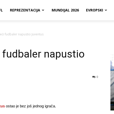
FL
REPREZENTACIJA
MUNDIJAL 2026
EVROPSKI
ći fudbaler napustio Juventus
 fudbaler napustio
0
tus
ostao je bez još jednog igrača.