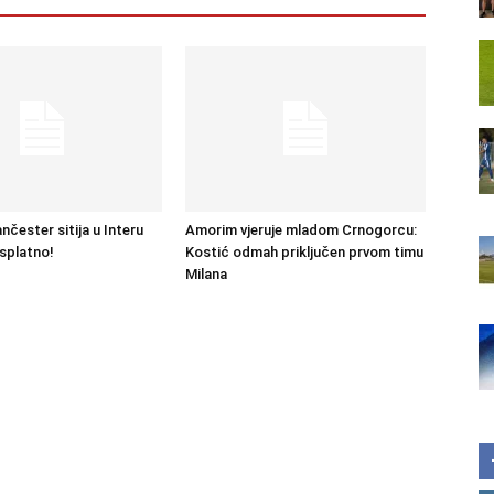
čester sitija u Interu
Amorim vjeruje mladom Crnogorcu:
splatno!
Kostić odmah priključen prvom timu
Milana