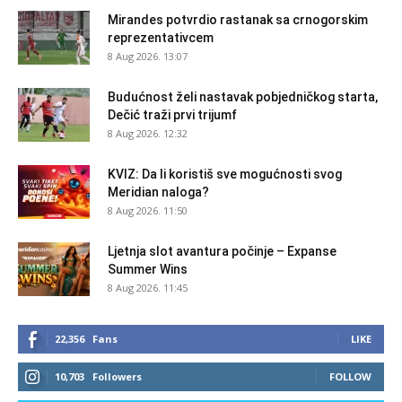
Mirandes potvrdio rastanak sa crnogorskim
reprezentativcem
8 Aug 2026. 13:07
Budućnost želi nastavak pobjedničkog starta,
Dečić traži prvi trijumf
8 Aug 2026. 12:32
KVIZ: Da li koristiš sve mogućnosti svog
Meridian naloga?
8 Aug 2026. 11:50
Ljetnja slot avantura počinje – Expanse
Summer Wins
8 Aug 2026. 11:45
22,356
Fans
LIKE
10,703
Followers
FOLLOW