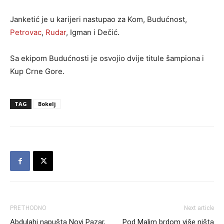
Janketić je u karijeri nastupao za Kom, Budućnost,
Petrovac
,
Rudar
, Igman i Dečić.
Sa ekipom Budućnosti je osvojio dvije titule šampiona i
Kup Crne Gore.
TAG
Bokelj
PRETHODNO
Next article
Abdulahi napušta Novi Pazar,
Pod Malim brdom više ništa