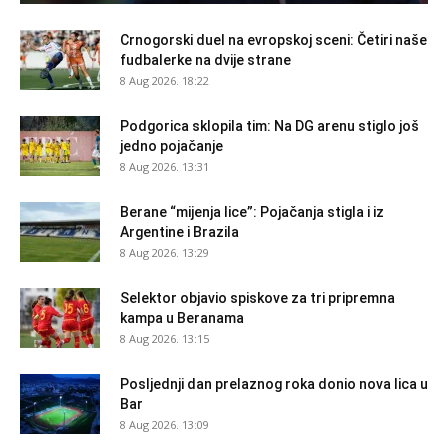
Crnogorski duel na evropskoj sceni: Četiri naše
fudbalerke na dvije strane
8 Aug 2026. 18:22
Podgorica sklopila tim: Na DG arenu stiglo još
jedno pojačanje
8 Aug 2026. 13:31
Berane “mijenja lice”: Pojačanja stigla i iz
Argentine i Brazila
8 Aug 2026. 13:29
Selektor objavio spiskove za tri pripremna
kampa u Beranama
8 Aug 2026. 13:15
Posljednji dan prelaznog roka donio nova lica u
Bar
8 Aug 2026. 13:09