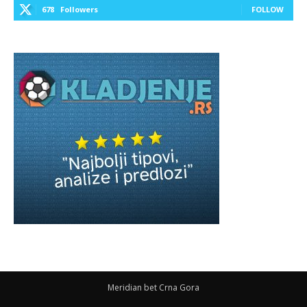
678
Followers
FOLLOW
Meridian bet Crna Gora