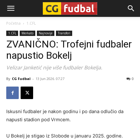
CG-
Početna
1.CFL
1.CFL
Merkato
Najnovije
Transferi
Fudbal
ZVANIČNO: Trofejni fudbaler
napustio Bokelj
Velizar Janketić nije više fudbaler Bokelja.
By
CG Fudbal
-
13 Jun 2026. 07:27
0
Iskusni fudbaler je nakon godinu i po dana odlučio da
napusti stadion pod Vrmcem.
U Bokelj je stigao iz Slobode u januaru 2025. godine.