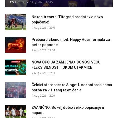
CG Fudbal
-
7 Aug 2026. 12:45
Nakon trenera, Titograd predstavio novo
pojačanje!
7 Aug 2026. 12:40
Prebaci u vikend mod: Happy Hour formula za
petak popodne
7 Aug 2026. 12:14
NOVA OPCIJA ZAMJENA+ DONOSI VEĆU
FLEKSIBILNOST TOKOM UTAKMICE
7 Aug 2026. 12:13
Čelnici starobarske Sloge: U sezoni pred nama
borba za viši rang takmičenja
7 Aug 2026. 12:09
ZVANIČNO: Bokelj dobio veliko pojačanje u
napadu