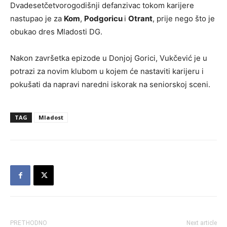
Dvadesetčetvorogodišnji defanzivac tokom karijere
nastupao je za
Kom
,
Podgoricu
i
Otrant
, prije nego što je
obukao dres Mladosti DG.
Nakon završetka epizode u Donjoj Gorici, Vukčević je u
potrazi za novim klubom u kojem će nastaviti karijeru i
pokušati da napravi naredni iskorak na seniorskoj sceni.
TAG
Mladost
PRETHODNO
Next article