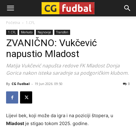
CG-
Početna
1.CFL
1.CFL
Merkato
Najnovije
Transferi
Fudbal
ZVANIČNO: Vukčević
napustio Mladost
Matija Vukčević napušta redove FK Mladost Donja
Gorica nakon isteka saradnje sa podgoričkim klubom.
By
CG Fudbal
-
19 Jun 2026. 09:50
0
Lijevi bek, koji može da igra i na poziciji štopera, u
Mladost
je stigao tokom 2025. godine.