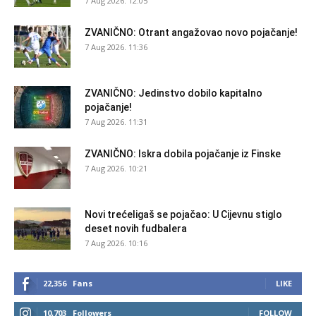
7 Aug 2026. 12:05
ZVANIČNO: Otrant angažovao novo pojačanje!
7 Aug 2026. 11:36
ZVANIČNO: Jedinstvo dobilo kapitalno
pojačanje!
7 Aug 2026. 11:31
ZVANIČNO: Iskra dobila pojačanje iz Finske
7 Aug 2026. 10:21
Novi trećeligaš se pojačao: U Cijevnu stiglo
deset novih fudbalera
7 Aug 2026. 10:16
22,356
Fans
LIKE
10,703
Followers
FOLLOW