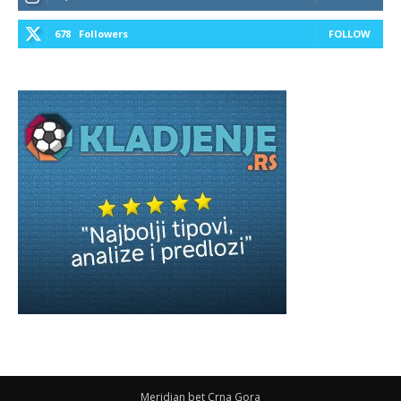
678
Followers
FOLLOW
Meridian bet Crna Gora