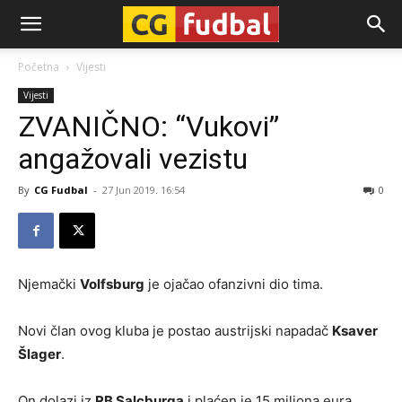
CG-
Početna
Vijesti
Vijesti
Fudbal
ZVANIČNO: “Vukovi”
angažovali vezistu
By
CG Fudbal
-
27 Jun 2019. 16:54
0
Njemački
Volfsburg
je ojačao ofanzivni dio tima.
Novi član ovog kluba je postao austrijski napadač
Ksaver
Šlager
.
On dolazi iz
RB Salcburga
i plaćen je 15 miliona eura.