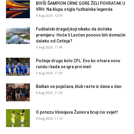
BIVŠI ŠAMPION CRNE GORE ŽELI POVRATAK U
VRH: Na klupu stigla fudbalska legenda
6 Aug 2026. 12:09
Fudbalski dragulj koji nikako da dočeka
premijeru: Hoće li Lovćen ponovo biti domaćin
daleko od Cetinja?
6 Aug 2026. 11:49
Počinje drugo kolo CFL: Evo ko otvara novu
rundu i kada se igra prvi meč
6 Aug 2026. 11:39
Balkan se pojačava, klub raste iz dana u dan
6 Aug 2026. 11:36
O potezu Vinisijusa Žuniora bruji cio svijet!
6 Aug 2026. 11:14