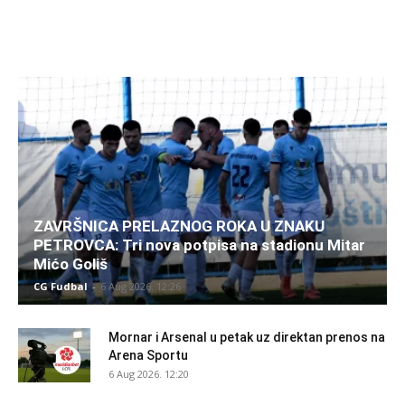
ZAVRŠNICA PRELAZNOG ROKA U ZNAKU
PETROVCA: Tri nova potpisa na stadionu Mitar
Mićo Goliš
CG Fudbal
-
6 Aug 2026. 12:26
Mornar i Arsenal u petak uz direktan prenos na
Arena Sportu
6 Aug 2026. 12:20