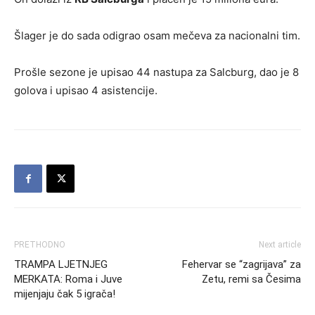
Šlager je do sada odigrao osam mečeva za nacionalni tim.
Prošle sezone je upisao 44 nastupa za Salcburg, dao je 8
golova i upisao 4 asistencije.
PRETHODNO
Next article
TRAMPA LJETNJEG
Fehervar se “zagrijava” za
MERKATA: Roma i Juve
Zetu, remi sa Česima
mijenjaju čak 5 igrača!