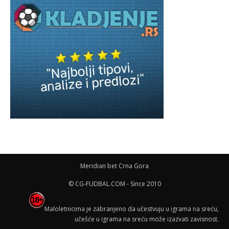
Meridian bet Crna Gora
© CG-FUDBAL.COM - Since 2010
Maloletnicima je zabranjeno da učestvuju u igrama na sreću,
učešće u igrama na sreću može izazvati zavisnost.