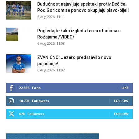
Budućnost najavljuje spektakl protiv Dečića:
Pod Goricom se ponovo okupljaju plavo-bijeli
6 Aug 2026. 11:11
Pogledajte kako izgleda teren stadiona u
Rožajama /VIDEO/
6 Aug 2026. 11:08
ZVANIČNO: Jezero predstavilo novo
pojačanje!
6 Aug 2026. 11:02
22,356
Fans
LIKE
10,703
Followers
FOLLOW
678
Followers
FOLLOW