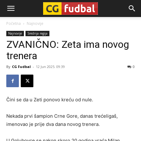
CG-
Početna
Najnovije
Najnovije
Srednja regija
Fudbal
ZVANIČNO: Zeta ima novog
trenera
By
CG Fudbal
-
12 Jun 2025. 09:39
0
Čini se da u Zeti ponovo kreću od nule.
Nekada prvi šampion Crne Gore, danas trećeligaš,
imenovao je prije dva dana novog trenera.
U Golubovce se nakon skoro 20 godina vraća Milan