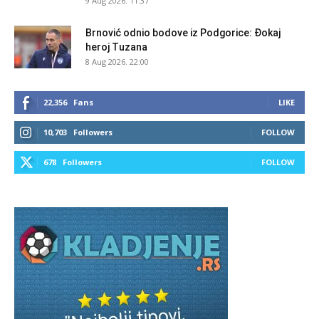
9 Aug 2026. 11:37
Brnović odnio bodove iz Podgorice: Đokaj
heroj Tuzana
8 Aug 2026. 22:00
22,356
Fans
LIKE
10,703
Followers
FOLLOW
678
Followers
FOLLOW