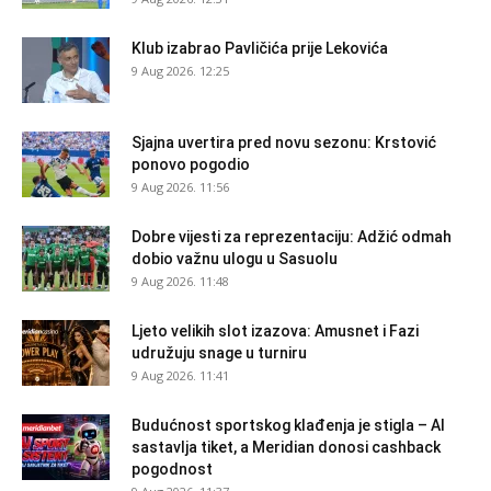
Klub izabrao Pavličića prije Lekovića
9 Aug 2026. 12:25
Sjajna uvertira pred novu sezonu: Krstović
ponovo pogodio
9 Aug 2026. 11:56
Dobre vijesti za reprezentaciju: Adžić odmah
dobio važnu ulogu u Sasuolu
9 Aug 2026. 11:48
Ljeto velikih slot izazova: Amusnet i Fazi
udružuju snage u turniru
9 Aug 2026. 11:41
Budućnost sportskog klađenja je stigla – AI
sastavlja tiket, a Meridian donosi cashback
pogodnost