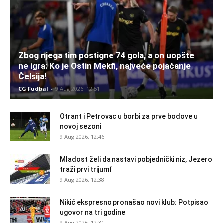
Zbog njega tim postigne 74 gola, a on uopšte
ne igra: Ko je Ostin Mekfi, najveće pojačanje
Čelsija!
CG Fudbal
-
9 Aug 2026. 12:51
Otrant i Petrovac u borbi za prve bodove u
novoj sezoni
9 Aug 2026. 12:46
Mladost želi da nastavi pobjednički niz, Jezero
traži prvi trijumf
9 Aug 2026. 12:38
Nikić ekspresno pronašao novi klub: Potpisao
ugovor na tri godine
9 Aug 2026. 12:31