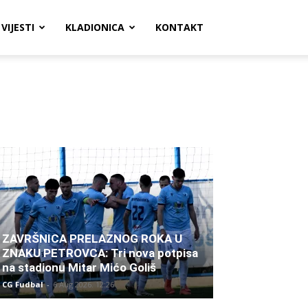
VIJESTI
KLADIONICA
KONTAKT
ZAVRŠNICA PRELAZNOG ROKA U
ZNAKU PETROVCA: Tri nova potpisa
na stadionu Mitar Mićo Goliš
CG Fudbal
-
6 Aug 2026. 12:26