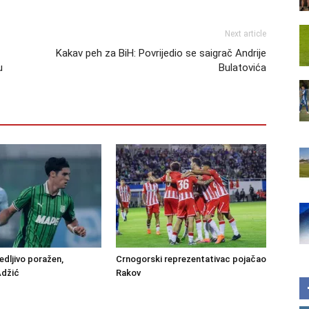
Next article
Kakav peh za BiH: Povrijedio se saigrač Andrije
u
Bulatovića
edljivo poražen,
Crnogorski reprezentativac pojačao
Adžić
Rakov