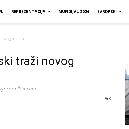
FL
REPREZENTACIJA
MUNDIJAL 2026
EVROPSKI
i novog trenera
ki traži novog
a Igorom Štimcem
0