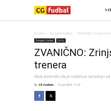
CG-
1.C
Fudbal
Početna
Evropski fudbal
ZVANIČNO: Zrinjski traž
Evropski fudbal
Ex-Yu
ZVANIČNO: Zrinjs
trenera
Klub potvrdio da je raskinuo saradnju s
By
CG Fudbal
-
12 Jun 2026. 11:47