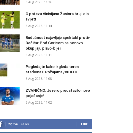
6 Aug 2026. 11:36
O potezu Vinisijusa Žuniora bruji cio
svijet!
6 Aug 2026. 11:14
Budućnost najavljuje spektakl protiv
Dečića: Pod Goricom se ponovo
okupljaju plavo-bijeli
6 Aug 2026. 11:11
Pogledajte kako izgleda teren
stadiona u Rožajama /VIDEO/
6 Aug 2026. 11:08
ZVANIČNO: Jezero predstavilo novo
pojačanje!
6 Aug 2026. 11:02
22,356
Fans
LIKE