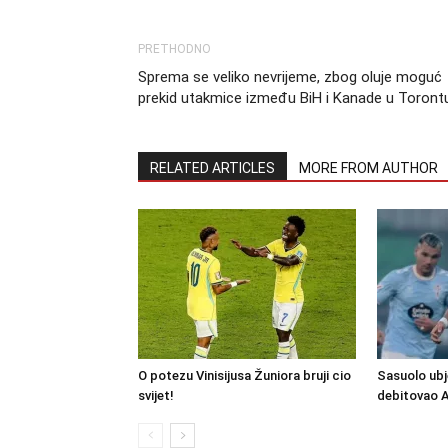
PRETHODNO
Sprema se veliko nevrijeme, zbog oluje moguć
prekid utakmice između BiH i Kanade u Toront
RELATED ARTICLES
MORE FROM AUTHOR
O potezu Vinisijusa Žuniora bruji cio
Sasuolo ubj
svijet!
debitovao 