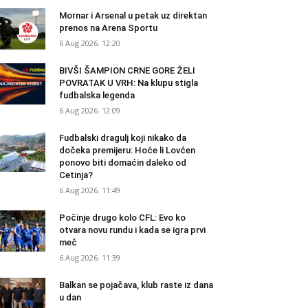
Mornar i Arsenal u petak uz direktan
prenos na Arena Sportu
6 Aug 2026. 12:20
BIVŠI ŠAMPION CRNE GORE ŽELI
POVRATAK U VRH: Na klupu stigla
fudbalska legenda
6 Aug 2026. 12:09
Fudbalski dragulj koji nikako da
dočeka premijeru: Hoće li Lovćen
ponovo biti domaćin daleko od
Cetinja?
6 Aug 2026. 11:49
Počinje drugo kolo CFL: Evo ko
otvara novu rundu i kada se igra prvi
meč
6 Aug 2026. 11:39
Balkan se pojačava, klub raste iz dana
u dan