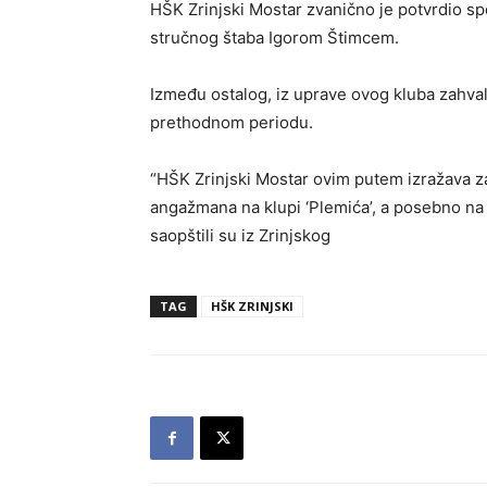
HŠK Zrinjski Mostar zvanično je potvrdio s
stručnog štaba Igorom Štimcem.
Između ostalog, iz uprave ovog kluba zahvalil
prethodnom periodu.
“HŠK Zrinjski Mostar ovim putem izražava 
angažmana na klupi ‘Plemića’, a posebno na
saopštili su iz Zrinjskog
TAG
HŠK ZRINJSKI