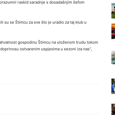
porazumni raskid saradnje s dosadašnjim šefom
i su se Štimcu za sve što je uradio za taj klub u
zahvalnost gospodinu Štimcu na uloženom trudu tokom
 doprinosu ostvarenim uspjesima u sezoni iza nas”,