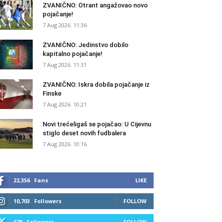
ZVANIČNO: Otrant angažovao novo
pojačanje!
7 Aug 2026. 11:36
ZVANIČNO: Jedinstvo dobilo
kapitalno pojačanje!
7 Aug 2026. 11:31
ZVANIČNO: Iskra dobila pojačanje iz
Finske
7 Aug 2026. 10:21
Novi trećeligaš se pojačao: U Cijevnu
stiglo deset novih fudbalera
7 Aug 2026. 10:16
22,356
Fans
LIKE
10,703
Followers
FOLLOW
678
Followers
FOLLOW