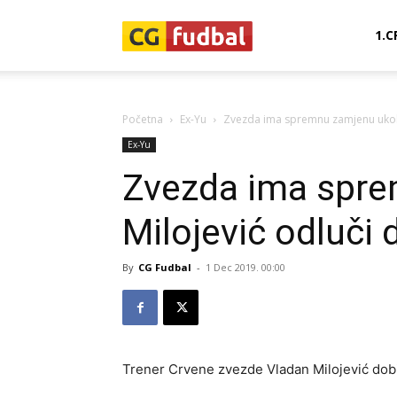
CG-
1.C
Fudbal
Početna
Ex-Yu
Zvezda ima spremnu zamjenu ukoli
Ex-Yu
Zvezda ima spre
Milojević odluči 
By
CG Fudbal
-
1 Dec 2019. 00:00
Trener Crvene zvezde Vladan Milojević dob