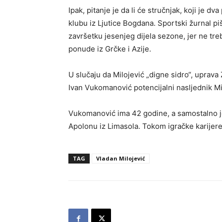
Ipak, pitanje je da li će stručnjak, koji je d
klubu iz Ljutice Bogdana. Sportski žurnal p
završetku jesenjeg dijela sezone, jer ne tr
ponude iz Grčke i Azije.
U slučaju da Milojević „digne sidro“, uprava
Ivan Vukomanović potencijalni nasljednik Mi
Vukomanović ima 42 godine, a samostalno je 
Apolonu iz Limasola. Tokom igračke karijere
TAG
Vladan Milojević