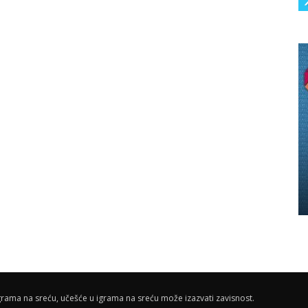
rama na sreću, učešće u igrama na sreću može izazvati zavisnost.