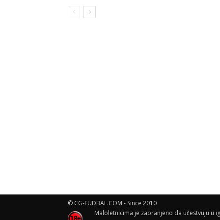
© CG-FUDBAL.COM - Since 2010
Maloletnicima je zabranjeno da učestvuju u ig