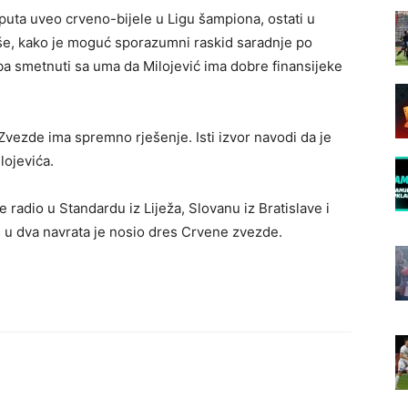
va puta uveo crveno-bijele u Ligu šampiona, ostati u
iše, kako je moguć sporazumni raskid saradnje po
eba smetnuti sa uma da Milojević ima dobre finansijeke
 Zvezde ima spremno rješenje. Isti izvor navodi da je
lojevića.
radio u Standardu iz Liježa, Slovanu iz Bratislave i
 u dva navrata je nosio dres Crvene zvezde.