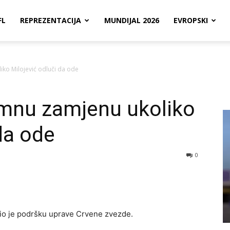
FL
REPREZENTACIJA
MUNDIJAL 2026
EVROPSKI
ko Milojević odluči da ode
mnu zamjenu ukoliko
da ode
0
io je podršku uprave Crvene zvezde.