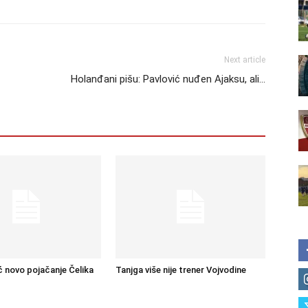
Next article
Holanđani pišu: Pavlović nuđen Ajaksu, ali…
ć novo pojačanje Čelika
Tanjga više nije trener Vojvodine