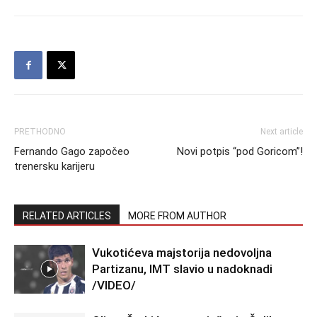
PRETHODNO
Next article
Fernando Gago započeo
Novi potpis “pod Goricom”!
trenersku karijeru
RELATED ARTICLES
MORE FROM AUTHOR
Vukotićeva majstorija nedovoljna
Partizanu, IMT slavio u nadoknadi
/VIDEO/