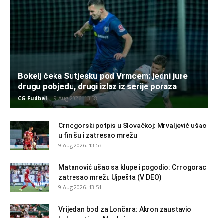
Bokelj čeka Sutjesku pod Vrmcem: jedni jure
drugu pobjedu, drugi izlaz iz serije poraza
CG Fudbal
-
9 Aug 2026. 13:58
Crnogorski potpis u Slovačkoj: Mrvaljević ušao
u finišu i zatresao mrežu
9 Aug 2026. 13:53
Matanović ušao sa klupe i pogodio: Crnogorac
zatresao mrežu Ujpešta (VIDEO)
9 Aug 2026. 13:51
Vrijedan bod za Lončara: Akron zaustavio