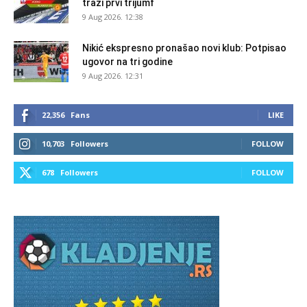
traži prvi trijumf
9 Aug 2026. 12:38
Nikić ekspresno pronašao novi klub: Potpisao
ugovor na tri godine
9 Aug 2026. 12:31
22,356
Fans
LIKE
10,703
Followers
FOLLOW
678
Followers
FOLLOW