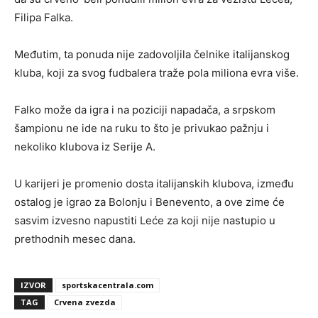
Filipa Falka.
Međutim, ta ponuda nije zadovoljila čelnike italijanskog
kluba, koji za svog fudbalera traže pola miliona evra više.
Falko može da igra i na poziciji napadača, a srpskom
šampionu ne ide na ruku to što je privukao pažnju i
nekoliko klubova iz Serije A.
U karijeri je promenio dosta italijanskih klubova, između
ostalog je igrao za Bolonju i Benevento, a ove zime će
sasvim izvesno napustiti Leće za koji nije nastupio u
prethodnih mesec dana.
IZVOR
sportskacentrala.com
TAG
Crvena zvezda