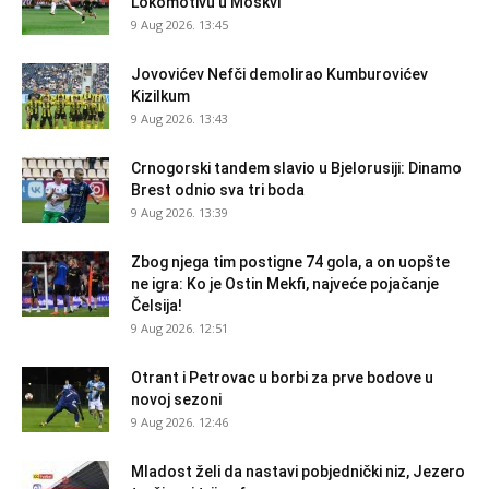
Lokomotivu u Moskvi
9 Aug 2026. 13:45
Jovovićev Nefči demolirao Kumburovićev
Kizilkum
9 Aug 2026. 13:43
Crnogorski tandem slavio u Bjelorusiji: Dinamo
Brest odnio sva tri boda
9 Aug 2026. 13:39
Zbog njega tim postigne 74 gola, a on uopšte
ne igra: Ko je Ostin Mekfi, najveće pojačanje
Čelsija!
9 Aug 2026. 12:51
Otrant i Petrovac u borbi za prve bodove u
novoj sezoni
9 Aug 2026. 12:46
Mladost želi da nastavi pobjednički niz, Jezero