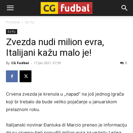
CG-
Početna
Ex-Yu
Ex-Yu
Fudbal
Zvezda nudi milion evra,
Italijani kažu malo je!
By
CG Fudbal
-
17 Jan 2021. 07:39
0
Crvena zvezda je krenula u „napad“ na još jednog igrača
koji bi trebalo da bude veliko pojačanje u januarskom
prelaznom roku.
Italijanski novinar Đanluka di Marcio preneo je informaciju
da su crveno-beli ponudili milion evra za vezistu Lećea,