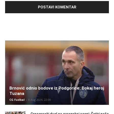
Brnović odnio bodove iz Podgorice: Đokaj heroj
Tuzana
CG Fudbal
-
8 Aug 2026. 22:00
Crnogorski duel na evropskoj sceni: Četiri naše