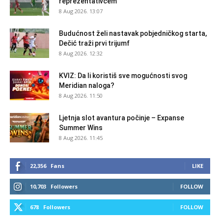
reprezentativcem
8 Aug 2026. 13:07
Budućnost želi nastavak pobjedničkog starta,
Dečić traži prvi trijumf
8 Aug 2026. 12:32
KVIZ: Da li koristiš sve mogućnosti svog
Meridian naloga?
8 Aug 2026. 11:50
Ljetnja slot avantura počinje – Expanse
Summer Wins
8 Aug 2026. 11:45
22,356
Fans
LIKE
10,703
Followers
FOLLOW
678
Followers
FOLLOW