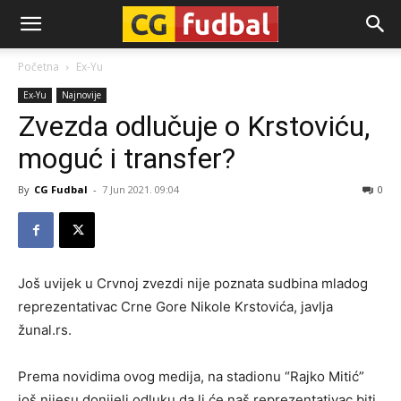
CG-
Početna
Ex-Yu
Ex-Yu
Najnovije
Fudbal
Zvezda odlučuje o Krstoviću,
moguć i transfer?
By
CG Fudbal
-
7 Jun 2021. 09:04
0
Još uvijek u Crvnoj zvezdi nije poznata sudbina mladog
reprezentativac Crne Gore Nikole Krstovića, javlja
žunal.rs.
Prema novidima ovog medija, na stadionu “Rajko Mitić”
još nijesu donijeli odluku da li će naš reprezentativac biti