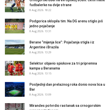
fudbalerke na dvije strane
8 Aug 2026. 18:22
Podgorica sklopila tim: Na DG arenu stiglo još
jedno pojačanje
8 Aug 2026. 13:31
Berane “mijenja lice”: Pojačanja stigla i iz
Argentine i Brazila
8 Aug 2026. 13:29
Selektor objavio spiskove za tri pripremna
kampa u Beranama
8 Aug 2026. 13:15
Posljednji dan prelaznog roka donio nova lica u
Bar
8 Aug 2026. 13:09
Mirandes potvrdio rastanak sa crnogorskim