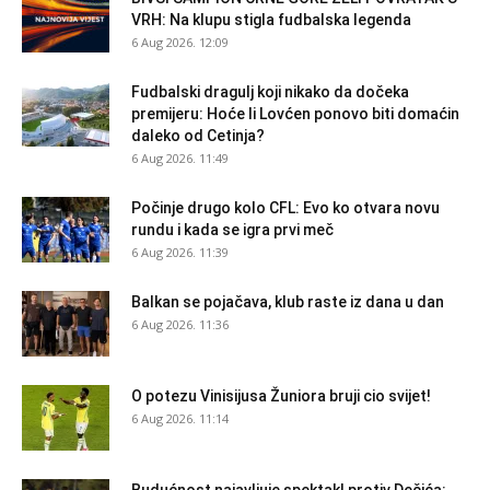
VRH: Na klupu stigla fudbalska legenda
6 Aug 2026. 12:09
Fudbalski dragulj koji nikako da dočeka
premijeru: Hoće li Lovćen ponovo biti domaćin
daleko od Cetinja?
6 Aug 2026. 11:49
Počinje drugo kolo CFL: Evo ko otvara novu
rundu i kada se igra prvi meč
6 Aug 2026. 11:39
Balkan se pojačava, klub raste iz dana u dan
6 Aug 2026. 11:36
O potezu Vinisijusa Žuniora bruji cio svijet!
6 Aug 2026. 11:14