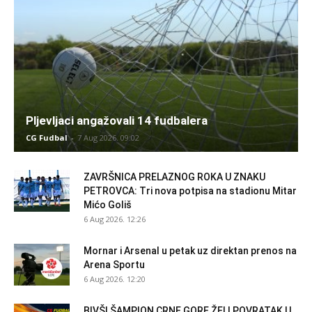
Pljevljaci angažovali 14 fudbalera
CG Fudbal
-
7 Aug 2026. 09:02
ZAVRŠNICA PRELAZNOG ROKA U ZNAKU
PETROVCA: Tri nova potpisa na stadionu Mitar
Mićo Goliš
6 Aug 2026. 12:26
Mornar i Arsenal u petak uz direktan prenos na
Arena Sportu
6 Aug 2026. 12:20
BIVŠI ŠAMPION CRNE GORE ŽELI POVRATAK U