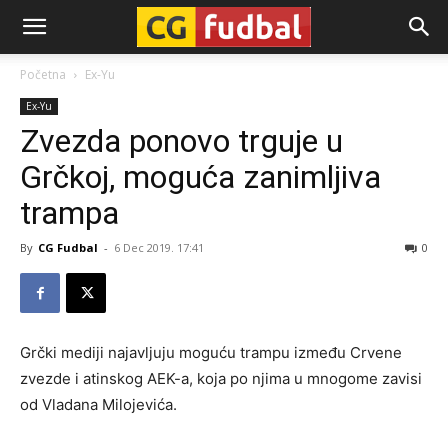
CG-
Početna
Ex-Yu
Ex-Yu
Fudbal
Zvezda ponovo trguje u
Grčkoj, moguća zanimljiva
trampa
By
CG Fudbal
-
6 Dec 2019. 17:41
0
Grčki mediji najavljuju moguću trampu između Crvene
zvezde i atinskog AEK-a, koja po njima u mnogome zavisi
od Vladana Milojevića.