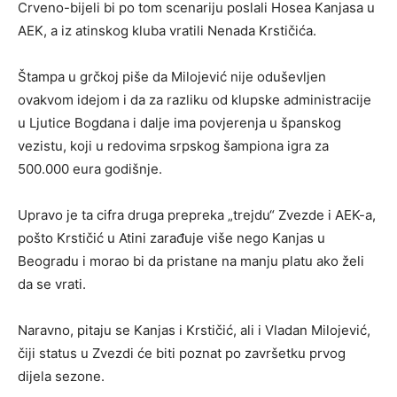
Crveno-bijeli bi po tom scenariju poslali Hosea Kanjasa u
AEK, a iz atinskog kluba vratili Nenada Krstičića.
Štampa u grčkoj piše da Milojević nije oduševljen
ovakvom idejom i da za razliku od klupske administracije
u Ljutice Bogdana i dalje ima povjerenja u španskog
vezistu, koji u redovima srpskog šampiona igra za
500.000 eura godišnje.
Upravo je ta cifra druga prepreka „trejdu“ Zvezde i AEK-a,
pošto Krstičić u Atini zarađuje više nego Kanjas u
Beogradu i morao bi da pristane na manju platu ako želi
da se vrati.
Naravno, pitaju se Kanjas i Krstičić, ali i Vladan Milojević,
čiji status u Zvezdi će biti poznat po završetku prvog
dijela sezone.