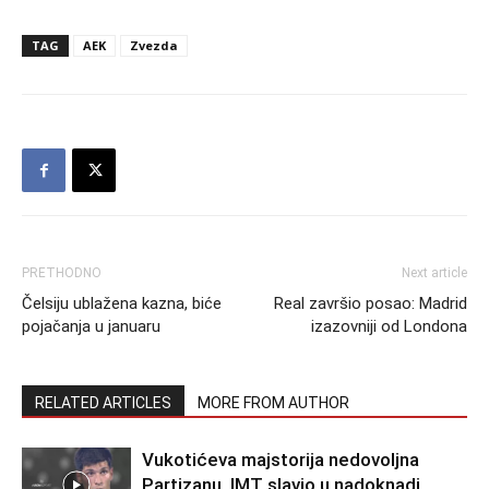
TAG
AEK
Zvezda
PRETHODNO
Next article
Čelsiju ublažena kazna, biće
Real završio posao: Madrid
pojačanja u januaru
izazovniji od Londona
RELATED ARTICLES
MORE FROM AUTHOR
Vukotićeva majstorija nedovoljna
Partizanu, IMT slavio u nadoknadi