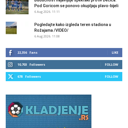
Budućnost najavljuje spektakl protiv Dečića:
Pod Goricom se ponovo okupljaju plavo-bijeli
6 Aug 2026. 11:11
Pogledajte kako izgleda teren stadiona u
Rožajama /VIDEO/
6 Aug 2026. 11:08
22,356
Fans
LIKE
10,703
Followers
FOLLOW
678
Followers
FOLLOW