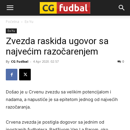
CG-
Početna
Ex-Yu
Ex-Yu
Fudbal
Zvezda raskida ugovor sa
najvećim razočarenjem
By
CG Fudbal
-
4 Apr 2020. 02:57
0
Došao je u Crvenu zvezdu sa velikim potencijalom i
nadama, a napustiće je sa epitetom jednog od najvećih
razočaranja.
Crvena zvezda je postigla dogovor sa jednim od
inostranih fudbalera, Radživom Van La Parom, oko