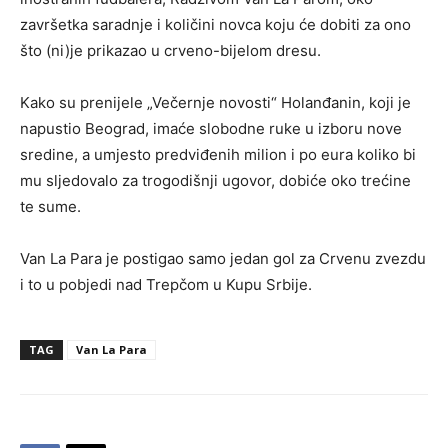
završetka saradnje i količini novca koju će dobiti za ono
što (ni)je prikazao u crveno-bijelom dresu.
Kako su prenijele „Večernje novosti“ Holanđanin, koji je
napustio Beograd, imaće slobodne ruke u izboru nove
sredine, a umjesto predviđenih milion i po eura koliko bi
mu sljedovalo za trogodišnji ugovor, dobiće oko trećine
te sume.
Van La Para je postigao samo jedan gol za Crvenu zvezdu
i to u pobjedi nad Trepčom u Kupu Srbije.
TAG
Van La Para