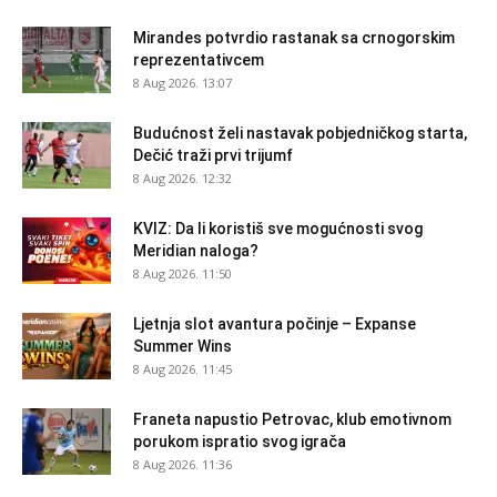
Mirandes potvrdio rastanak sa crnogorskim
reprezentativcem
8 Aug 2026. 13:07
Budućnost želi nastavak pobjedničkog starta,
Dečić traži prvi trijumf
8 Aug 2026. 12:32
KVIZ: Da li koristiš sve mogućnosti svog
Meridian naloga?
8 Aug 2026. 11:50
Ljetnja slot avantura počinje – Expanse
Summer Wins
8 Aug 2026. 11:45
Franeta napustio Petrovac, klub emotivnom
porukom ispratio svog igrača
8 Aug 2026. 11:36