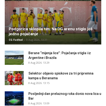
Podgorica sklopila tim: Na DG arenu stiglo još
jedno pojačanje
CG Fudbal
-
8 Aug 2026. 13:31
Berane “mijenja lice”: Pojačanja stigla i iz
Argentine i Brazila
8 Aug 2026. 13:29
Selektor objavio spiskove za tri pripremna
kampa u Beranama
8 Aug 2026. 13:15
Posljednji dan prelaznog roka donio nova lica u
Bar
8 Aug 2026. 13:09