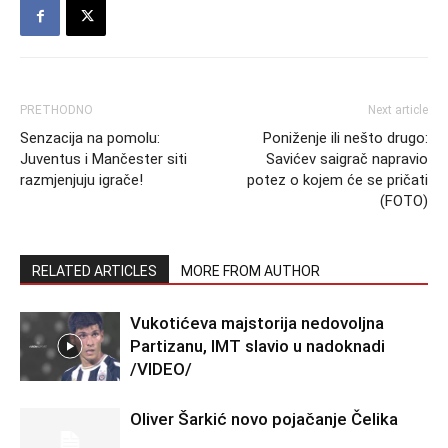
PRETHODNO
Next article
Senzacija na pomolu:
Poniženje ili nešto drugo:
Juventus i Mančester siti
Savićev saigrač napravio
razmjenjuju igrače!
potez o kojem će se pričati
(FOTO)
RELATED ARTICLES
MORE FROM AUTHOR
Vukotićeva majstorija nedovoljna
Partizanu, IMT slavio u nadoknadi
/VIDEO/
Oliver Šarkić novo pojačanje Čelika