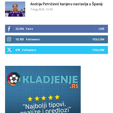
Andrija Petričević karijeru nastavlja u Španiji
7 Aug 2026. 12:45
22,356
Fans
LIKE
10,703
Followers
FOLLOW
678
Followers
FOLLOW