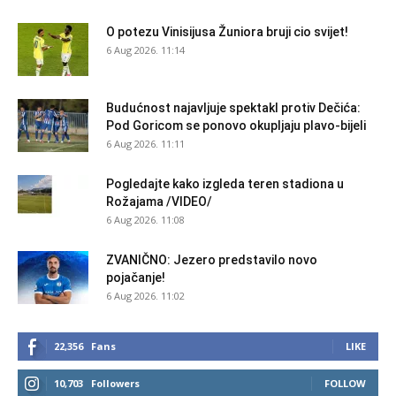
O potezu Vinisijusa Žuniora bruji cio svijet!
6 Aug 2026. 11:14
Budućnost najavljuje spektakl protiv Dečića:
Pod Goricom se ponovo okupljaju plavo-bijeli
6 Aug 2026. 11:11
Pogledajte kako izgleda teren stadiona u
Rožajama /VIDEO/
6 Aug 2026. 11:08
ZVANIČNO: Jezero predstavilo novo
pojačanje!
6 Aug 2026. 11:02
22,356
Fans
LIKE
10,703
Followers
FOLLOW