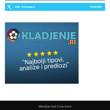
678
Followers
FOLLOW
Meridian bet Crna Gora