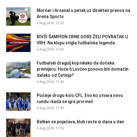
Mornar i Arsenal u petak uz direktan prenos na
Arena Sportu
6 Aug 2026. 12:20
BIVŠI ŠAMPION CRNE GORE ŽELI POVRATAK U
VRH: Na klupu stigla fudbalska legenda
6 Aug 2026. 12:09
Fudbalski dragulj koji nikako da dočeka
premijeru: Hoće li Lovćen ponovo biti domaćin
daleko od Cetinja?
6 Aug 2026. 11:49
Počinje drugo kolo CFL: Evo ko otvara novu
rundu i kada se igra prvi meč
6 Aug 2026. 11:39
Balkan se pojačava, klub raste iz dana u dan
6 Aug 2026. 11:36