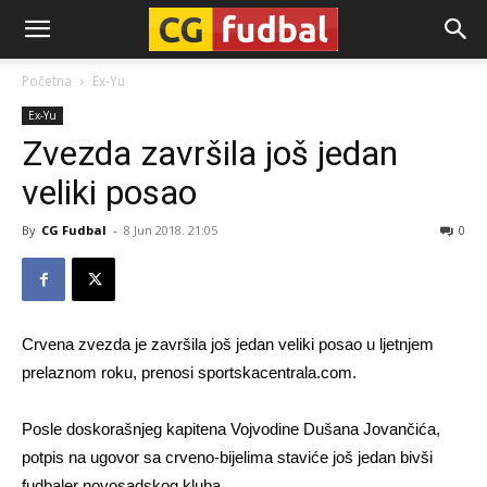
CG-
Početna
Ex-Yu
Ex-Yu
Fudbal
Zvezda završila još jedan
veliki posao
By
CG Fudbal
-
8 Jun 2018. 21:05
0
Crvena zvezda je završila još jedan veliki posao u ljetnjem
prelaznom roku, prenosi sportskacentrala.com.
Posle doskorašnjeg kapitena Vojvodine Dušana Jovančića,
potpis na ugovor sa crveno-bijelima staviće još jedan bivši
fudbaler novosadskog kluba.