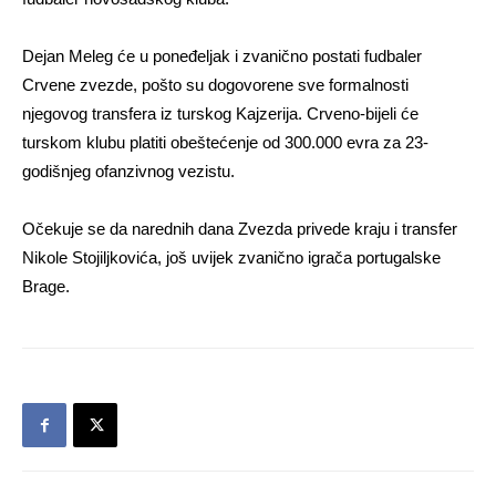
Dejan Meleg će u poneđeljak i zvanično postati fudbaler
Crvene zvezde, pošto su dogovorene sve formalnosti
njegovog transfera iz turskog Kajzerija. Crveno-bijeli će
turskom klubu platiti obeštećenje od 300.000 evra za 23-
godišnjeg ofanzivnog vezistu.
Očekuje se da narednih dana Zvezda privede kraju i transfer
Nikole Stojiljkovića, još uvijek zvanično igrača portugalske
Brage.