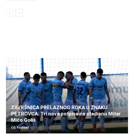
ZAVRŠNICA PRELAZNOG ROKA U ZNAKU
PETROVCA: Tri nova potpisa na stadionu Mitar
Mićo Goliš
CG Fudbal
-
6 Aug 2026. 12:26