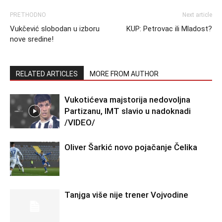
PRETHODNO
Next article
Vukčević slobodan u izboru
KUP: Petrovac ili Mladost?
nove sredine!
RELATED ARTICLES
MORE FROM AUTHOR
Vukotićeva majstorija nedovoljna
Partizanu, IMT slavio u nadoknadi
/VIDEO/
Oliver Šarkić novo pojačanje Čelika
Tanjga više nije trener Vojvodine