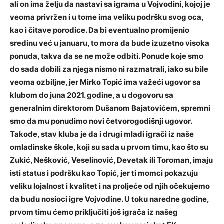
ali on ima želju da nastavi sa igrama u Vojvodini, kojoj je
veoma privržen i u tome ima veliku podršku svog oca,
kao i čitave porodice. Da bi eventualno promijenio
sredinu već u januaru, to mora da bude izuzetno visoka
ponuda, takva da se ne može odbiti. Ponude koje smo
do sada dobili za njega nismo ni razmatrali, iako su bile
veoma ozbiljne, jer Mirko Topić ima važeći ugovor sa
klubom do juna 2021. godine, a u dogovoru sa
generalnim direktorom Dušanom Bajatovićem, spremni
smo da mu ponudimo novi četvorogodišnji ugovor.
Takođe, stav kluba je da i drugi mladi igrači iz naše
omladinske škole, koji su sada u prvom timu, kao što su
Zukić, Nešković, Veselinović, Devetak ili Toroman, imaju
isti status i podršku kao Topić, jer ti momci pokazuju
veliku lojalnost i kvalitet i na proljeće od njih očekujemo
da budu nosioci igre Vojvodine. U toku naredne godine,
prvom timu ćemo priključiti još igrača iz našeg