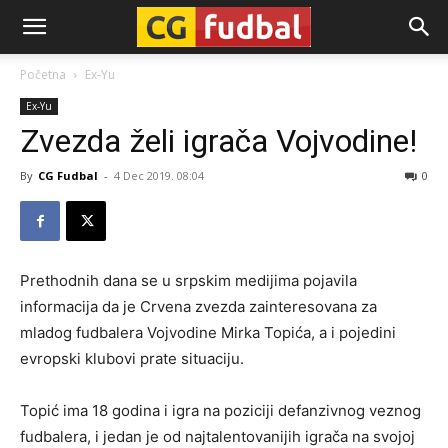
CG-
Početna
Ex-Yu
Ex-Yu
Fudbal
Zvezda želi igrača Vojvodine!
By
CG Fudbal
-
4 Dec 2019. 08:04
0
Prethodnih dana se u srpskim medijima pojavila
informacija da je Crvena zvezda zainteresovana za
mladog fudbalera Vojvodine Mirka Topića, a i pojedini
evropski klubovi prate situaciju.
Topić ima 18 godina i igra na poziciji defanzivnog veznog
fudbalera, i jedan je od najtalentovanijih igrača na svojoj