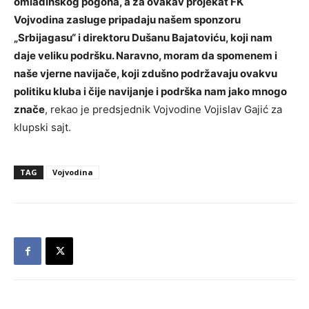
omladinskog pogona, a za ovakav projekat FK
Vojvodina zasluge pripadaju našem sponzoru
„Srbijagasu“ i direktoru Dušanu Bajatoviću, koji nam
daje veliku podršku. Naravno, moram da spomenem i
naše vjerne navijače, koji zdušno podržavaju ovakvu
politiku kluba i čije navijanje i podrška nam jako mnogo
znače
, rekao je predsjednik Vojvodine Vojislav Gajić za
klupski sajt.
TAG
Vojvodina