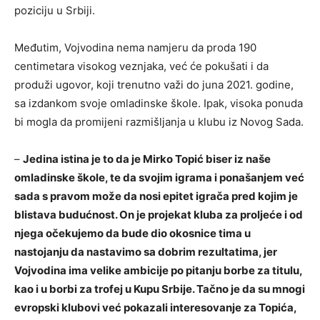
poziciju u Srbiji.
Međutim, Vojvodina nema namjeru da proda 190
centimetara visokog veznjaka, već će pokušati i da
produži ugovor, koji trenutno važi do juna 2021. godine,
sa izdankom svoje omladinske škole. Ipak, visoka ponuda
bi mogla da promijeni razmišljanja u klubu iz Novog Sada.
–
Jedina istina je to da je Mirko Topić biser iz naše
omladinske škole, te da svojim igrama i ponašanjem već
sada s pravom može da nosi epitet igrača pred kojim je
blistava budućnost. On je projekat kluba za proljeće i od
njega očekujemo da bude dio okosnice tima u
nastojanju da nastavimo sa dobrim rezultatima, jer
Vojvodina ima velike ambicije po pitanju borbe za titulu,
kao i u borbi za trofej u Kupu Srbije. Tačno je da su mnogi
evropski klubovi već pokazali interesovanje za Topića,