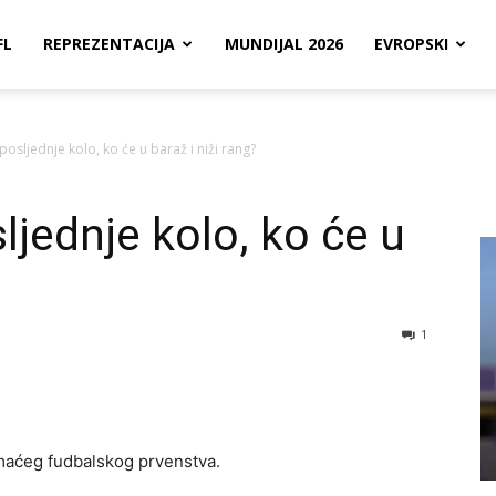
FL
REPREZENTACIJA
MUNDIJAL 2026
EVROPSKI
posljednje kolo, ko će u baraž i niži rang?
ljednje kolo, ko će u
1
maćeg fudbalskog prvenstva.