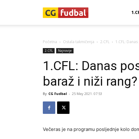
CG-
1.C
Fudbal
Početna
Ostala takmičenja
2.CFL
1.CFL: Danas 
2.CFL
Najnovije
1.CFL: Danas pos
baraž i niži rang?
By
CG Fudbal
-
25 May 2021. 07:53
Večeras je na programu posljednje kolo do