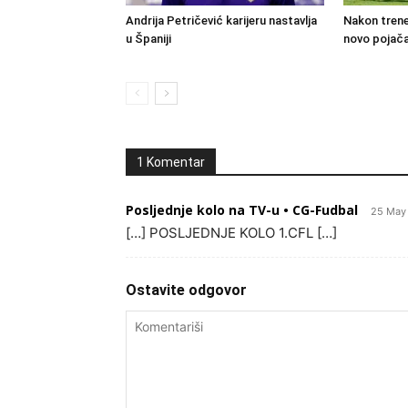
Andrija Petričević karijeru nastavlja
Nakon trene
u Španiji
novo pojača
1 Komentar
Posljednje kolo na TV-u • CG-Fudbal
25 May 
[…] POSLJEDNJE KOLO 1.CFL […]
Ostavite odgovor