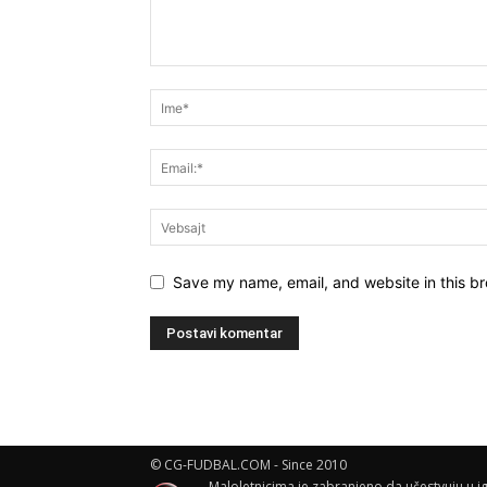
Save my name, email, and website in this br
© CG-FUDBAL.COM - Since 2010
Maloletnicima je zabranjeno da učestvuju u ig