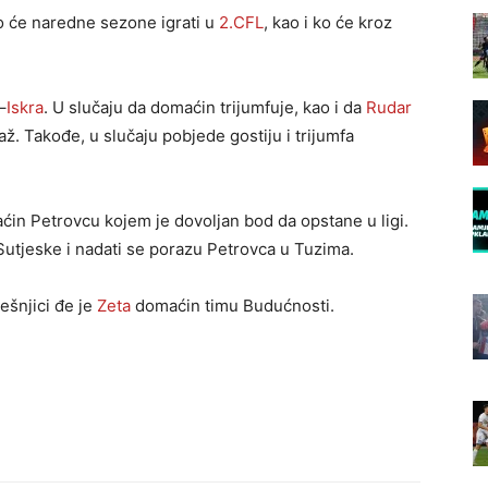
o će naredne sezone igrati u
2.CFL
, kao i ko će kroz
–
Iskra
. U slučaju da domaćin trijumfuje, kao i da
Rudar
až. Takođe, u slučaju pobjede gostiju i trijumfa
aćin Petrovcu kojem je dovoljan bod da opstane u ligi.
 Sutjeske i nadati se porazu Petrovca u Tuzima.
ešnjici đe je
Zeta
domaćin timu Budućnosti.