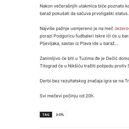
Nakon večerašnjih utakmica biće poznato k
baraž pokušati da sačuva prvoligaški status.
Najviše pažnje usmjereno je na meč
Jezero
porazi Podgoricu fudbaleri Iskre ići će u bar
Pljevljaka, sastav iz Plava ide u baraž…
Zanimljivo će biti u Tuzima đe je Dečić dom
Titograd će u Nikšiću tražiti pobjedu protiv
Derbi bez rezultatskog značaja igra se na Tr
Svi mečevi počinju od 20h.
TAG
2.CFL