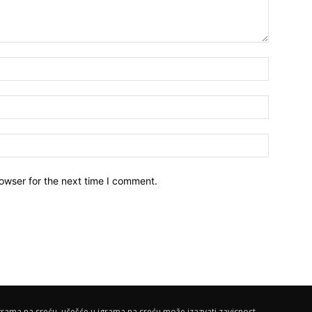
owser for the next time I comment.
rama na sreću, učešće u igrama na sreću može izazvati zavisnost.