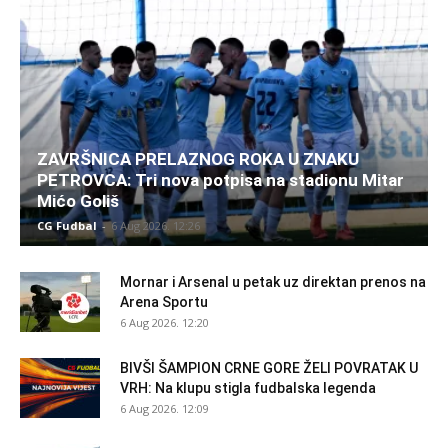
ZAVRŠNICA PRELAZNOG ROKA U ZNAKU
PETROVCA: Tri nova potpisa na stadionu Mitar
Mićo Goliš
CG Fudbal
-
6 Aug 2026. 12:26
Mornar i Arsenal u petak uz direktan prenos na
Arena Sportu
6 Aug 2026. 12:20
BIVŠI ŠAMPION CRNE GORE ŽELI POVRATAK U
VRH: Na klupu stigla fudbalska legenda
6 Aug 2026. 12:09