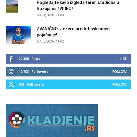
Pogledajte kako izgleda teren stadiona u
Rožajama /VIDEO/
6 Aug 2026. 11:08
ZVANIČNO: Jezero predstavilo novo
pojačanje!
6 Aug 2026. 11:02
22,356
Fans
LIKE
10,703
Followers
FOLLOW
678
Followers
FOLLOW