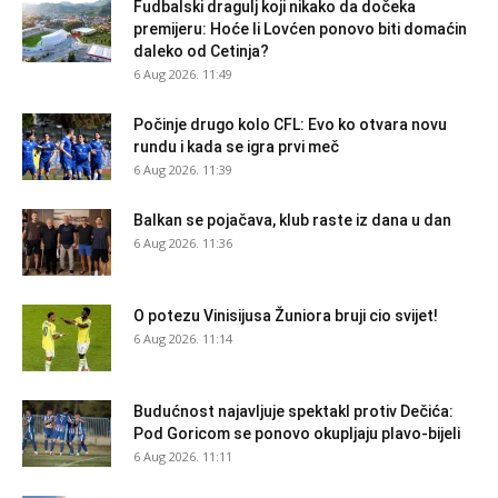
Fudbalski dragulj koji nikako da dočeka
premijeru: Hoće li Lovćen ponovo biti domaćin
daleko od Cetinja?
6 Aug 2026. 11:49
Počinje drugo kolo CFL: Evo ko otvara novu
rundu i kada se igra prvi meč
6 Aug 2026. 11:39
Balkan se pojačava, klub raste iz dana u dan
6 Aug 2026. 11:36
O potezu Vinisijusa Žuniora bruji cio svijet!
6 Aug 2026. 11:14
Budućnost najavljuje spektakl protiv Dečića:
Pod Goricom se ponovo okupljaju plavo-bijeli
6 Aug 2026. 11:11