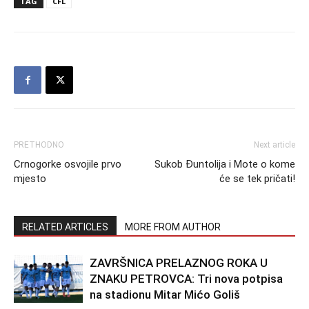
TAG
CFL
PRETHODNO
Next article
Crnogorke osvojile prvo
Sukob Đuntolija i Mote o kome
mjesto
će se tek pričati!
RELATED ARTICLES
MORE FROM AUTHOR
ZAVRŠNICA PRELAZNOG ROKA U
ZNAKU PETROVCA: Tri nova potpisa
na stadionu Mitar Mićo Goliš