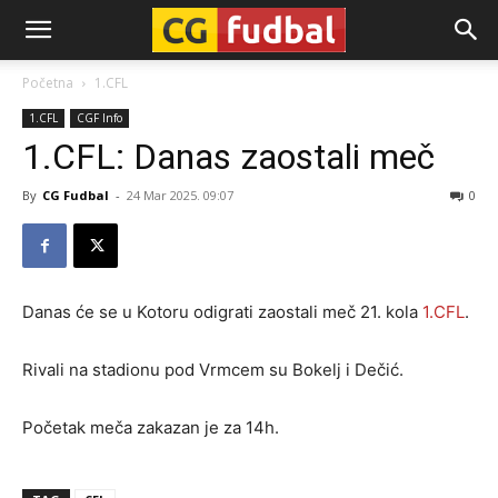
CG-
Početna
1.CFL
1.CFL
CGF Info
Fudbal
1.CFL: Danas zaostali meč
By
CG Fudbal
-
24 Mar 2025. 09:07
0
Danas će se u Kotoru odigrati zaostali meč 21. kola
1.CFL
.
Rivali na stadionu pod Vrmcem su Bokelj i Dečić.
Početak meča zakazan je za 14h.