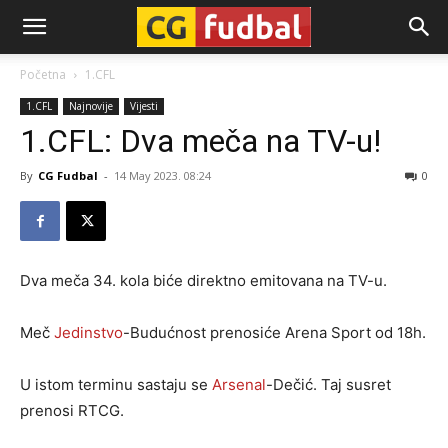
CG-
Početna
1.CFL
1.CFL
Najnovije
Vijesti
Fudbal
1.CFL: Dva meča na TV-u!
By
CG Fudbal
-
14 May 2023. 08:24
0
Dva meča 34. kola biće direktno emitovana na TV-u.
Meč
Jedinstvo
-Budućnost prenosiće Arena Sport od 18h.
U istom terminu sastaju se
Arsenal
-Dečić. Taj susret
prenosi RTCG.