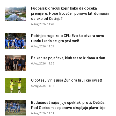
Fudbalski dragulj koji nikako da dočeka
premijeru: Hoće li Lovćen ponovo biti domaćin
daleko od Cetinja?
6 Aug 2026. 11:49
Počinje drugo kolo CFL: Evo ko otvara novu
rundu i kada se igra prvi meč
6 Aug 2026. 11:39
Balkan se pojačava, klub raste iz dana u dan
6 Aug 2026. 11:36
O potezu Vinisijusa Žuniora bruji cio svijet!
6 Aug 2026. 11:14
Budućnost najavljuje spektakl protiv Dečića:
Pod Goricom se ponovo okupljaju plavo-bijeli
6 Aug 2026. 11:11