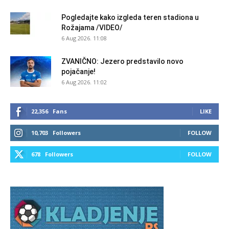
Pogledajte kako izgleda teren stadiona u
Rožajama /VIDEO/
6 Aug 2026. 11:08
ZVANIČNO: Jezero predstavilo novo
pojačanje!
6 Aug 2026. 11:02
22,356
Fans
LIKE
10,703
Followers
FOLLOW
678
Followers
FOLLOW