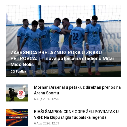
ZAVRŠNICA PRELAZNOG ROKA U ZNAKU
PETROVCA: Tri nova potpisa na stadionu Mitar
Mićo Goliš
CG Fudbal
-
6 Aug 2026. 12:26
Mornar i Arsenal u petak uz direktan prenos na
Arena Sportu
6 Aug 2026. 12:20
BIVŠI ŠAMPION CRNE GORE ŽELI POVRATAK U
VRH: Na klupu stigla fudbalska legenda
6 Aug 2026. 12:09