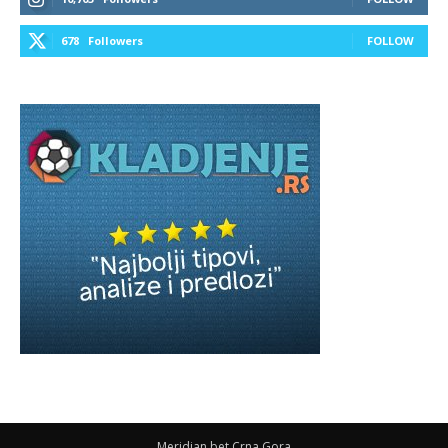
678
Followers
FOLLOW
Meridian bet Crna Gora