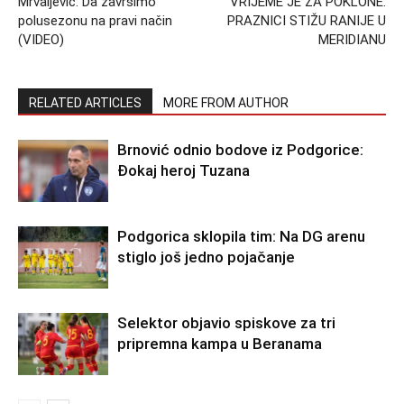
Mrvaljević: Da završimo
VRIJEME JE ZA POKLONE:
polusezonu na pravi način
PRAZNICI STIŽU RANIJE U
(VIDEO)
MERIDIANU
RELATED ARTICLES
MORE FROM AUTHOR
Brnović odnio bodove iz Podgorice:
Đokaj heroj Tuzana
Podgorica sklopila tim: Na DG arenu
stiglo još jedno pojačanje
Selektor objavio spiskove za tri
pripremna kampa u Beranama