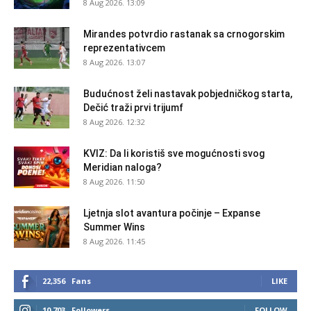
8 Aug 2026. 13:09
Mirandes potvrdio rastanak sa crnogorskim
reprezentativcem
8 Aug 2026. 13:07
Budućnost želi nastavak pobjedničkog starta,
Dečić traži prvi trijumf
8 Aug 2026. 12:32
KVIZ: Da li koristiš sve mogućnosti svog
Meridian naloga?
8 Aug 2026. 11:50
Ljetnja slot avantura počinje – Expanse
Summer Wins
8 Aug 2026. 11:45
22,356
Fans
LIKE
10,703
Followers
FOLLOW