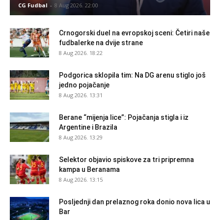
CG Fudbal
-
8 Aug 2026. 22:00
Crnogorski duel na evropskoj sceni: Četiri naše
fudbalerke na dvije strane
8 Aug 2026. 18:22
Podgorica sklopila tim: Na DG arenu stiglo još
jedno pojačanje
8 Aug 2026. 13:31
Berane “mijenja lice”: Pojačanja stigla i iz
Argentine i Brazila
8 Aug 2026. 13:29
Selektor objavio spiskove za tri pripremna
kampa u Beranama
8 Aug 2026. 13:15
Posljednji dan prelaznog roka donio nova lica u
Bar