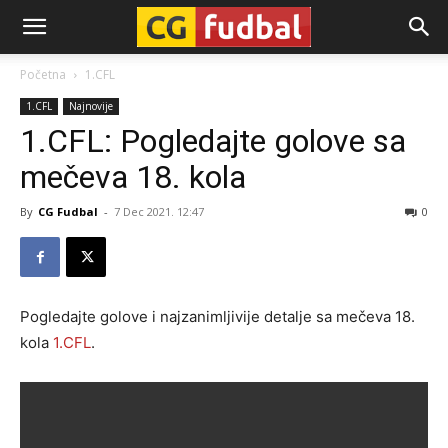
CG-
Početna
1.CFL
1.CFL
Najnovije
Fudbal
1.CFL: Pogledajte golove sa
mečeva 18. kola
By
CG Fudbal
-
7 Dec 2021. 12:47
0
Pogledajte golove i najzanimljivije detalje sa mečeva 18.
kola
1.CFL
.