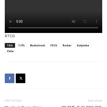
RTCG
TAG
1.CFL
Budućnost
FSCG
Rudar
Sutjeska
Zeta
PRETHODNO
Next article