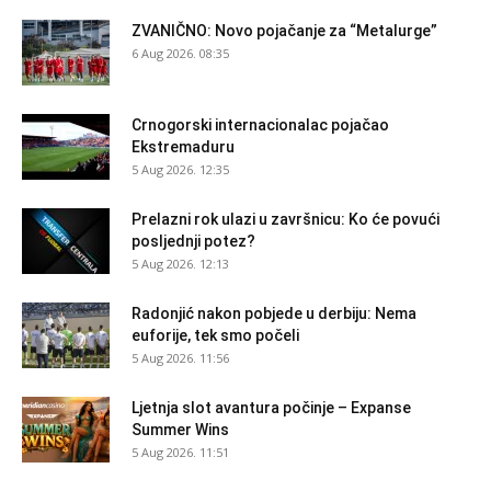
ZVANIČNO: Novo pojačanje za “Metalurge”
6 Aug 2026. 08:35
Crnogorski internacionalac pojačao
Ekstremaduru
5 Aug 2026. 12:35
Prelazni rok ulazi u završnicu: Ko će povući
posljednji potez?
5 Aug 2026. 12:13
Radonjić nakon pobjede u derbiju: Nema
euforije, tek smo počeli
5 Aug 2026. 11:56
Ljetnja slot avantura počinje – Expanse
Summer Wins
5 Aug 2026. 11:51