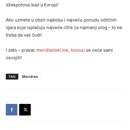
džekpotova ikad u Evropi!
Ako uzmete u obzir najbolju i najveću ponudu odličnih
igara koje isplaćuju najveće cifre za najmanji ulog – to ne
treba da vas čudi!
I zato – pravac
meridianbet.me
,
bonusi
se neće sami
osvojiti!
TAG
Meridian