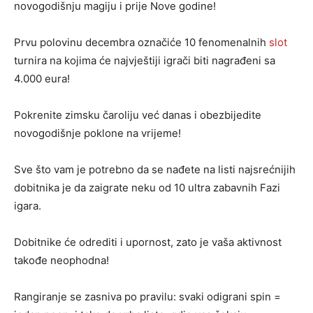
novogodišnju magiju i prije Nove godine!
Prvu polovinu decembra označiće 10 fenomenalnih
slot
turnira na kojima će najvještiji igrači biti nagrađeni sa
4.000 eura!
Pokrenite zimsku čaroliju već danas i obezbijedite
novogodišnje poklone na vrijeme!
Sve što vam je potrebno da se nađete na listi najsrećnijih
dobitnika je da zaigrate neku od 10 ultra zabavnih Fazi
igara.
Dobitnike će odrediti i upornost, zato je vaša aktivnost
takođe neophodna!
Rangiranje se zasniva po pravilu: svaki odigrani spin =