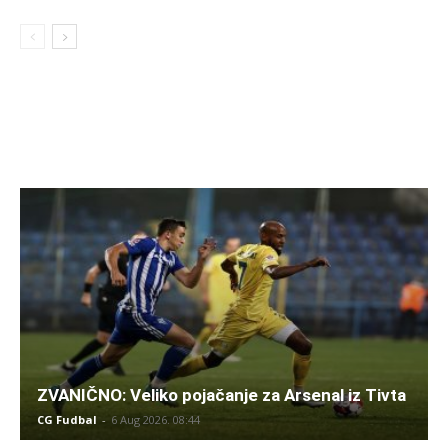
ZVANIČNO: Veliko pojačanje za Arsenal iz Tivta
CG Fudbal
-
6 Aug 2026. 08:44