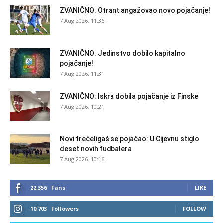
ZVANIČNO: Otrant angažovao novo pojačanje!
7 Aug 2026. 11:36
ZVANIČNO: Jedinstvo dobilo kapitalno
pojačanje!
7 Aug 2026. 11:31
ZVANIČNO: Iskra dobila pojačanje iz Finske
7 Aug 2026. 10:21
Novi trećeligaš se pojačao: U Cijevnu stiglo
deset novih fudbalera
7 Aug 2026. 10:16
22,356
Fans
LIKE
10,703
Followers
FOLLOW