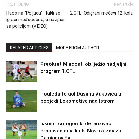
PRETHODNO
Next article
Haos na “Poljudu”: Tukli se
2.CFL: Odigrani mečevi 12. kola
igrači međusobno, a navijači
sa policijom (VIDEO)
RELATED ARTICLES
MORE FROM AUTHOR
Preokret Mladosti obilježio nedjeljni
program 1.CFL
Pogledajte gol Dušana Vukovića u
pobjedi Lokomotive nad Istrom
Iskusni crnogorski defanzivac
pronašao novi klub: Novi izazov za
Damjanovića