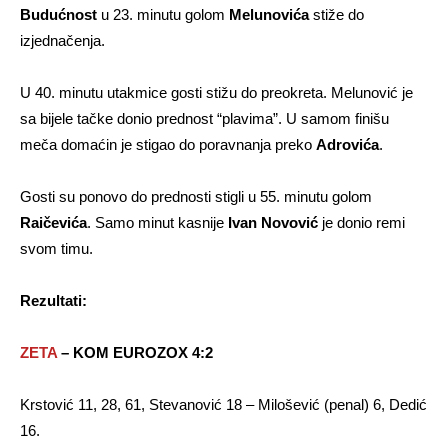
Budućnost
u 23. minutu golom
Melunovića
stiže do
izjednačenja.
U 40. minutu utakmice gosti stižu do preokreta. Melunović je
sa bijele tačke donio prednost “plavima”. U samom finišu
meča domaćin je stigao do poravnanja preko
Adrovića
.
Gosti su ponovo do prednosti stigli u 55. minutu golom
Raičevića
. Samo minut kasnije
Ivan Novović
je donio remi
svom timu.
Rezultati:
ZETA
– KOM EUROZOX 4:2
Krstović 11, 28, 61, Stevanović 18 – Milošević (penal) 6, Dedić
16.