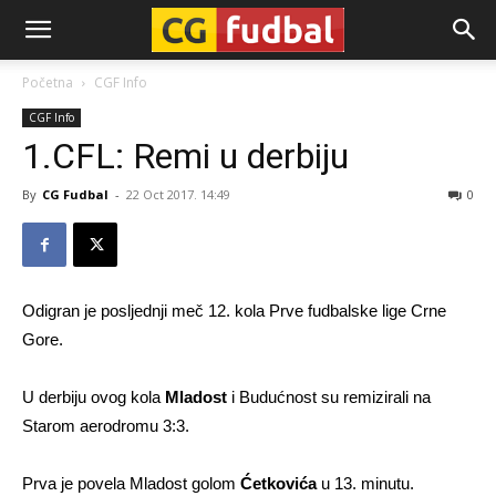
CG-
Početna
CGF Info
CGF Info
Fudbal
1.CFL: Remi u derbiju
By
CG Fudbal
-
22 Oct 2017. 14:49
0
Odigran je posljednji meč 12. kola Prve fudbalske lige Crne
Gore.
U derbiju ovog kola
Mladost
i Budućnost su remizirali na
Starom aerodromu 3:3.
Prva je povela Mladost golom
Ćetkovića
u 13. minutu.