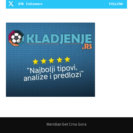
678
Followers
FOLLOW
Meridian bet Crna Gora