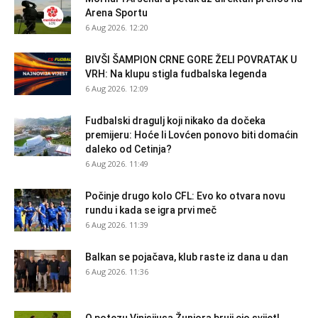
Arena Sportu
6 Aug 2026. 12:20
BIVŠI ŠAMPION CRNE GORE ŽELI POVRATAK U
VRH: Na klupu stigla fudbalska legenda
6 Aug 2026. 12:09
Fudbalski dragulj koji nikako da dočeka
premijeru: Hoće li Lovćen ponovo biti domaćin
daleko od Cetinja?
6 Aug 2026. 11:49
Počinje drugo kolo CFL: Evo ko otvara novu
rundu i kada se igra prvi meč
6 Aug 2026. 11:39
Balkan se pojačava, klub raste iz dana u dan
6 Aug 2026. 11:36