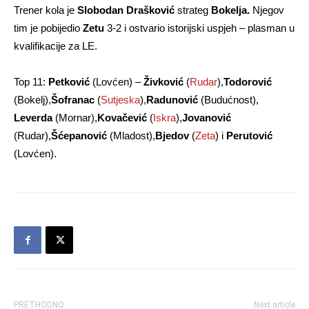
Trener kola je
Slobodan Drašković
strateg
Bokelja.
Njegov
tim je pobijedio
Zetu
3-2 i
ostvario istorijski uspjeh – plasman u
kvalifikacije za LE.
Top 11:
Petković
(Lovćen) –
Živković
(
Rudar
),
Todorović
(Bokelj),
Šofranac
(
Sutjeska
),
Radunović
(Budućnost),
Leverda
(Mornar),
Kovačević
(
Iskra
),
Jovanović
(Rudar),
Šćepanović
(Mladost),
Bjedov
(
Zeta
) i
Perutović
(Lovćen).
PRETHODNO
Next article