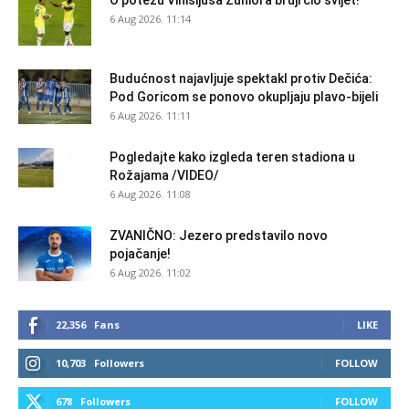
O potezu Vinisijusa Žuniora bruji cio svijet!
6 Aug 2026. 11:14
Budućnost najavljuje spektakl protiv Dečića:
Pod Goricom se ponovo okupljaju plavo-bijeli
6 Aug 2026. 11:11
Pogledajte kako izgleda teren stadiona u
Rožajama /VIDEO/
6 Aug 2026. 11:08
ZVANIČNO: Jezero predstavilo novo
pojačanje!
6 Aug 2026. 11:02
22,356
Fans
LIKE
10,703
Followers
FOLLOW
678
Followers
FOLLOW