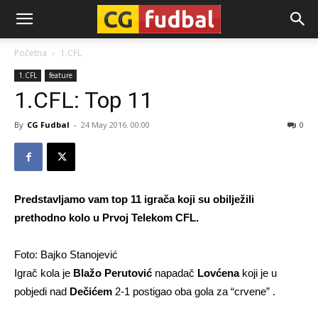
CG-
Početna
1.CFL
1.CFL
feature
Fudbal
1.CFL: Top 11
By
CG Fudbal
-
24 May 2016. 00:00
0
Predstavljamo vam top 11 igrača koji su obilježili
prethodno kolo u Prvoj Telekom CFL.
Foto: Bajko Stanojević
Igrač kola je
Blažo Perutović
napadač
Lovćena
koji je u
pobjedi nad
Dečićem
2-1 postigao oba gola za “crvene” .