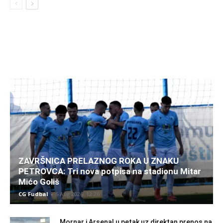
ZAVRŠNICA PRELAZNOG ROKA U ZNAKU
PETROVCA: Tri nova potpisa na stadionu Mitar
Mićo Goliš
CG Fudbal
-
6 Aug 2026. 12:26
Mornar i Arsenal u petak uz direktan prenos na