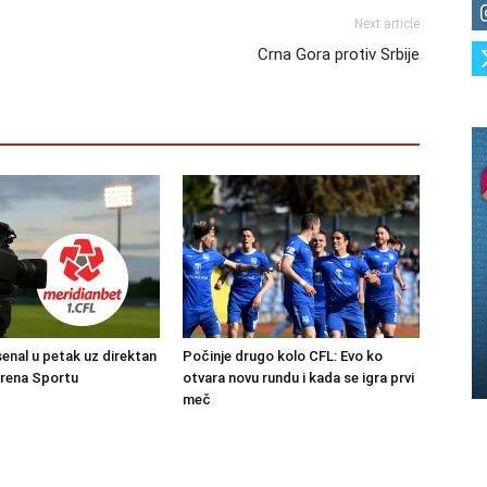
Next article
Crna Gora protiv Srbije
senal u petak uz direktan
Počinje drugo kolo CFL: Evo ko
Arena Sportu
otvara novu rundu i kada se igra prvi
meč