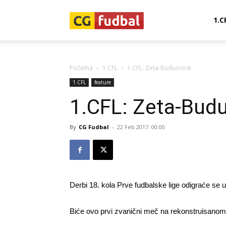
CG-
1.C
Fudbal
Početna
1.CFL
1.CFL: Zeta-Budućnost
1.CFL
feature
1.CFL: Zeta-Bud
By
CG Fudbal
-
22 Feb 2017. 00:00
Derbi 18. kola Prve fudbalske lige odigraće se u 
Biće ovo prvi zvanični meč na rekonstruisanom