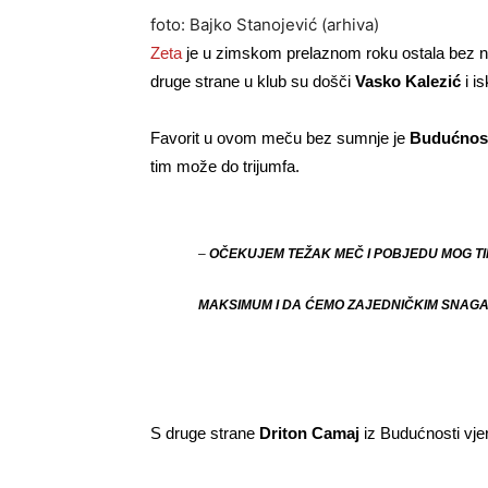
foto: Bajko Stanojević (arhiva)
Zeta
je u zimskom prelaznom roku ostala bez nek
druge strane u klub su došči
Vasko Kalezić
i i
Favorit u ovom meču bez sumnje je
Budućnos
tim može do trijumfa.
–
OČEKUJEM TEŽAK MEČ I POBJEDU MOG T
MAKSIMUM I DA ĆEMO ZAJEDNIČKIM SNAGA
S druge strane
Driton Camaj
iz Budućnosti vje