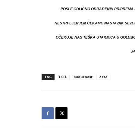
–
POSLE ODLIČNO ODRAĐENIH PRIPREMA U 
NESTRPLJENJEM ČEKAMO NASTAVAK SEZONE 
OČEKUJE NAS TEŠKA UTAKMICA U GOLUBOV
J
TAG
1.CFL
Budućnost
Zeta