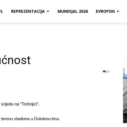
FL
REPREZENTACIJA
MUNDIJAL 2026
EVROPSKI
ućnost
0
srijedu na “Trešnjici”.
 terenu stadiona u Golubovcima.