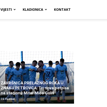
VIJESTI
KLADIONICA
KONTAKT
ZAVRŠNICA PRELAZNOG ROKA U
ZNAKU PETROVCA: Tri nova potpisa
na stadionu Mitar Mićo Goliš
CG Fudbal
-
6 Aug 2026. 12:26