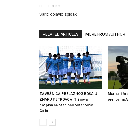
PRETHODNO
Sarić objavio spisak
RELATED ARTICLES
MORE FROM AUTHOR
ZAVRŠNICA PRELAZNOG ROKA U
Mornar i Ar
ZNAKU PETROVCA: Tri nova
prenos na 
potpisa na stadionu Mitar Mićo
Goliš