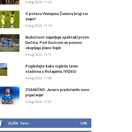
6 Aug 2026. 11:36
O potezu Vinisijusa Žuniora bruji cio
svijet!
6 Aug 2026. 11:14
Budućnost najavljuje spektakl protiv
Dečića: Pod Goricom se ponovo
okupljaju plavo-bijeli
6 Aug 2026. 11:11
Pogledajte kako izgleda teren
stadiona u Rožajama /VIDEO/
6 Aug 2026. 11:08
ZVANIČNO: Jezero predstavilo novo
pojačanje!
6 Aug 2026. 11:02
22,356
Fans
LIKE