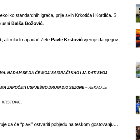
oliko standardnih igrača, prije svih Krkotića i Kordića. S
skusni
Balša Božović.
t,
ali mladi napadač Zete
Pavle Krstović
vjeruje da njegov
IMA.
NADAM SE DA ĆE MOJI SAIGRAČI KAO I JA DATI SVOJ
MA ZAPOČETI USPJEŠNO DRUGI DIO SEZONE
– REKAO JE
KRSTOVIĆ.
ruje da će “plavi” ostvariti pobjedu na teškom gostovanju…