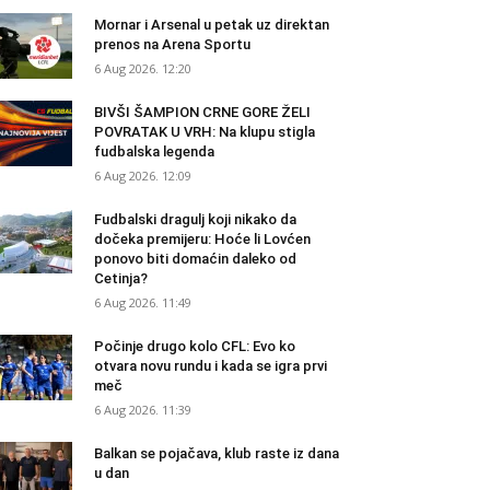
Mornar i Arsenal u petak uz direktan
prenos na Arena Sportu
6 Aug 2026. 12:20
BIVŠI ŠAMPION CRNE GORE ŽELI
POVRATAK U VRH: Na klupu stigla
fudbalska legenda
6 Aug 2026. 12:09
Fudbalski dragulj koji nikako da
dočeka premijeru: Hoće li Lovćen
ponovo biti domaćin daleko od
Cetinja?
6 Aug 2026. 11:49
Počinje drugo kolo CFL: Evo ko
otvara novu rundu i kada se igra prvi
meč
6 Aug 2026. 11:39
Balkan se pojačava, klub raste iz dana
u dan