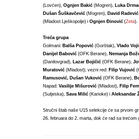
(Lovćen),
Ognjen Bakić
(Mogren),
Luka Drma
Dušan Šuškavčević
(Mogren),
David Radević
(Mladost Lješkopolje) i
Ognjen Đinović
(
Zeta
).
Treća grupa
Golmani:
Balša Popović
(Gorštak),
Vlado Voji
Danijel Babović
(OFK Berane),
Nemanja Bož
(Danilovgrad),
Lazar Bojičić
(OFK Berane),
Jo
Muratović
(Mladost); vezni red:
Filip Vujović
(
Ramusović, Dušan Vuković
(OFK Berane),
B
Napad:
Vasilije Mišurović
(Mladost),
Filip Fem
(Sutjeska),
Sava Milić
(Karioke) i
Aleksandar 
Stručni štab naše U15 selekcije će sa prvom gr
26. februara do 2. marta, dok će rad sa trećom g