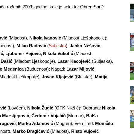
rača rođenih 2003. godine, koje je selektor Obren Sarić
ović
(Mladost),
Nikola Ivanović
(Mladost Lješokopolje);
ućnost),
Milan Radović
(
Sutjeska
),
Janko Nešović
,
ć, Ljubomir Pejović, Nikola Vukotić
(Mladost
 Dašić
(Mladost Lješkopolje),
Lazar Kecojević
(Sutjeska),
ko Medenica
(Budućnost); Napad:
Lazar Mijović
Mladost Lješkopolje),
Jovan Kljajević
(Blu star),
Matija
vić
(Lovćen),
Nikola Žugić
(OFK Nikšić); Odbrana:
Nikola
 Marstjepović, Čedomir Vujačić
(Mornar),
Balša
Dragović, Marko Adamović
(Mogren); Vezni red:
Momčilo
nost),
Marko Dragićević
(Mladost),
Risto Vujović