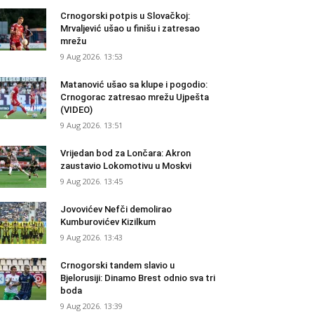
Crnogorski potpis u Slovačkoj:
Mrvaljević ušao u finišu i zatresao
mrežu
9 Aug 2026. 13:53
Matanović ušao sa klupe i pogodio:
Crnogorac zatresao mrežu Ujpešta
(VIDEO)
9 Aug 2026. 13:51
Vrijedan bod za Lončara: Akron
zaustavio Lokomotivu u Moskvi
9 Aug 2026. 13:45
Jovovićev Nefči demolirao
Kumburovićev Kizilkum
9 Aug 2026. 13:43
Crnogorski tandem slavio u
Bjelorusiji: Dinamo Brest odnio sva tri
boda
9 Aug 2026. 13:39