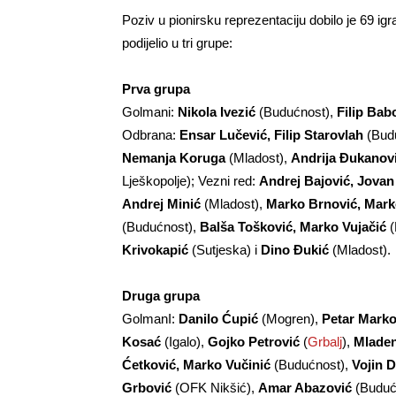
Poziv u pionirsku reprezentaciju dobilo je 69 ig
podijelio u tri grupe:
Prva grupa
Golmani:
Nikola Ivezić
(Budućnost),
Filip Bab
Odbrana:
Ensar Lučević, Filip Starovlah
(Bud
Nemanja Koruga
(Mladost),
Andrija Đukanovi
Lješkopolje); Vezni red:
Andrej Bajović, Jovan
Andrej Minić
(Mladost),
Marko Brnović, Mar
(Budućnost),
Balša Tošković, Marko Vujačić
(
Krivokapić
(Sutjeska) i
Dino Đukić
(Mladost).
Druga grupa
GolmanI:
Danilo Ćupić
(Mogren),
Petar Marko
Kosać
(Igalo),
Gojko Petrović
(
Grbalj
),
Mladen
Ćetković, Marko Vučinić
(Budućnost),
Vojin 
Grbović
(OFK Nikšić),
Amar Abazović
(Buduć