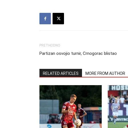
PRETHODNO
Partizan osvojio turnir, Crnogorac blistao
RELATED ARTICLES
MORE FROM AUTHOR