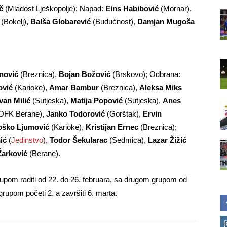
č
(Mladost Lješkopolje); Napad:
Eins Habibović
(Mornar),
(Bokelj),
Balša Globarević
(Budućnost),
Damjan Mugoša
nović
(Breznica),
Bojan Božović
(Brskovo); Odbrana:
ović
(Karioke),
Amar Bambur
(Breznica),
Aleksa Miks
van Milić
(Sutjeska),
Matija Popović
(Sutjeska),
Anes
OFK Berane),
Janko Todorović
(Gorštak),
Ervin
oško Ljumović
(Karioke),
Kristijan Ernec
(Breznica);
ić
(
Jedinstvo
),
Todor Šekularac
(Sedmica),
Lazar Žižić
Žarković
(Berane).
upom raditi od 22. do 26. februara, sa drugom grupom od
rupom početi 2. a završiti 6. marta.