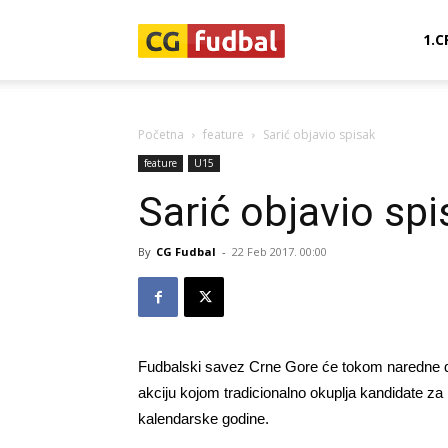
CG-
1.C
Fudbal
Početna
feature
Sarić objavio spisak
feature
U15
Sarić objavio spi
By
CG Fudbal
-
22 Feb 2017. 00:00
Fudbalski savez Crne Gore će tokom naredne dv
akciju kojom tradicionalno okuplja kandidate za
kalendarske godine.