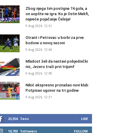
Zbog njega tim postigne 74 gola, a
on uopšte ne igra: Ko je Ostin Mekfi,
najveće pojačanje Čelsija!
9 Aug 2026. 12:51
Otrant i Petrovac u borbi za prve
bodove u novoj sezoni
9 Aug 2026. 12:46
Mladost želi da nastavi pobjednički
niz, Jezero traži prvi trijumf
9 Aug 2026. 12:38
Nikić ekspresno pronašao novi klub:
Potpisao ugovor na tri godine
9 Aug 2026. 12:31
22,356
Fans
LIKE
10,703
Followers
FOLLOW