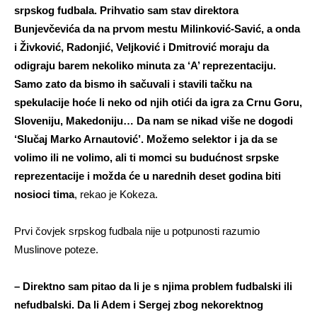
srpskog fudbala. Prihvatio sam stav direktora
Bunjevčevića da na prvom mestu Milinković-Savić, a onda
i Živković, Radonjić, Veljković i Dmitrović moraju da
odigraju barem nekoliko minuta za ‘A’ reprezentaciju.
Samo zato da bismo ih sačuvali i stavili tačku na
spekulacije hoće li neko od njih otići da igra za Crnu Goru,
Sloveniju, Makedoniju… Da nam se nikad više ne dogodi
‘Slučaj Marko Arnautović’. Možemo selektor i ja da se
volimo ili ne volimo, ali ti momci su budućnost srpske
reprezentacije i možda će u narednih deset godina biti
nosioci tima
, rekao je Kokeza.
Prvi čovjek srpskog fudbala nije u potpunosti razumio
Muslinove poteze.
– Direktno sam pitao da li je s njima problem fudbalski ili
nefudbalski. Da li Adem i Sergej zbog nekorektnog