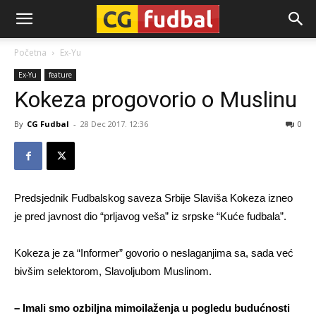
CG-
Početna
Ex-Yu
Ex-Yu
feature
Fudbal
Kokeza progovorio o Muslinu
By
CG Fudbal
-
28 Dec 2017. 12:36
0
Predsjednik Fudbalskog saveza Srbije Slaviša Kokeza izneo
je pred javnost dio “prljavog veša” iz srpske “Kuće fudbala”.
Kokeza je za “Informer” govorio o neslaganjima sa, sada već
bivšim selektorom, Slavoljubom Muslinom.
– Imali smo ozbiljna mimoilaženja u pogledu budućnosti