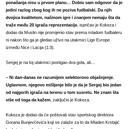
ponašanja nisu u prvom planu… Dobio sam odgovor da je
jedini razlog zbog kog ih ne poziva fudbalski. Da njih
dvojica kvalitetom, načinom igre i znanjem nemaju šta da
traže među 20 igrača reprezentacije
, ispričao je Kokeza i
dodao da Muslin nije promijenio stav prema mladom fudbaleru
ni nakon što ga je gledao uživo na utakmici Lige Evrope
između Nice i Lacija (1:3).
Sergej je na toj utakmici postigao dva gola, ali…
– Ni dan-danas ne razumijem selektorovo objašnjenje.
Uglavnom, njegovo mišljenje bilo je da je Sergej bio jedan
od najgorih igrača na terenu u tom susretu. Ne znam šta
više od toga da kažem
, zaključio je Kokeza.
Kokeza je dodao da će poštovati stav sportskog direktora
Gorana Bunjevčevića koji se zalaže za to da Mladen Krstajić