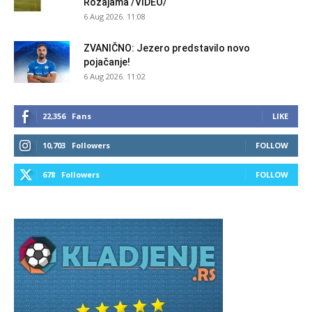
Rožajama /VIDEO/
6 Aug 2026. 11:08
ZVANIČNO: Jezero predstavilo novo
pojačanje!
6 Aug 2026. 11:02
22,356
Fans
LIKE
10,703
Followers
FOLLOW
678
Followers
FOLLOW