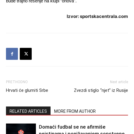
bude trajno rešenje na klupi “orlova”.
Izvor: sportskacentrala.com
PRETHODNO
Next article
Hrvati će glumiti Srbe
Zvezdi stiglo “njet” iz Rusije
RELATED ARTICLES
MORE FROM AUTHOR
Domaći fudbal se ne afirmiše
neistinama i ponižavanjem sopstvene