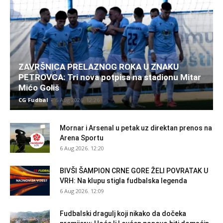
ZAVRŠNICA PRELAZNOG ROKA U ZNAKU
PETROVCA: Tri nova potpisa na stadionu Mitar
Mićo Goliš
CG Fudbal
-
6 Aug 2026. 12:26
Mornar i Arsenal u petak uz direktan prenos na
Arena Sportu
6 Aug 2026. 12:20
BIVŠI ŠAMPION CRNE GORE ŽELI POVRATAK U
VRH: Na klupu stigla fudbalska legenda
6 Aug 2026. 12:09
Fudbalski dragulj koji nikako da dočeka