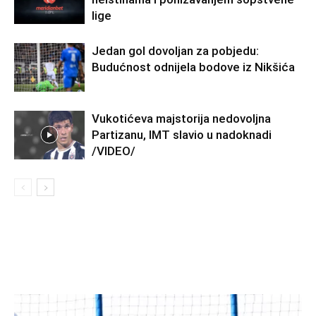
lige
Jedan gol dovoljan za pobjedu:
Budućnost odnijela bodove iz Nikšića
Vukotićeva majstorija nedovoljna
Partizanu, IMT slavio u nadoknadi
/VIDEO/