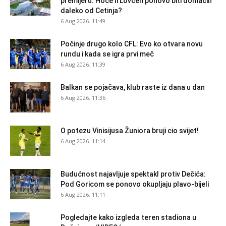
premijeru: Hoće li Lovćen ponovo biti domaćin
daleko od Cetinja?
6 Aug 2026. 11:49
Počinje drugo kolo CFL: Evo ko otvara novu
rundu i kada se igra prvi meč
6 Aug 2026. 11:39
Balkan se pojačava, klub raste iz dana u dan
6 Aug 2026. 11:36
O potezu Vinisijusa Žuniora bruji cio svijet!
6 Aug 2026. 11:14
Budućnost najavljuje spektakl protiv Dečića:
Pod Goricom se ponovo okupljaju plavo-bijeli
6 Aug 2026. 11:11
Pogledajte kako izgleda teren stadiona u