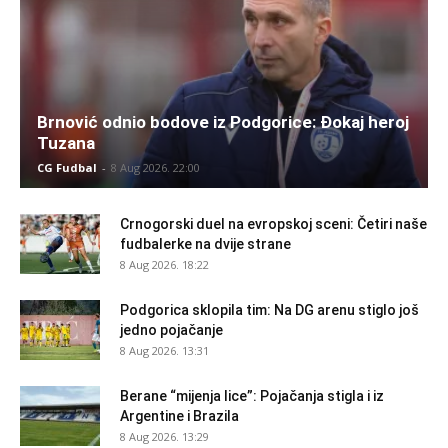
Brnović odnio bodove iz Podgorice: Đokaj heroj
Tuzana
CG Fudbal
-
8 Aug 2026. 22:00
Crnogorski duel na evropskoj sceni: Četiri naše
fudbalerke na dvije strane
8 Aug 2026. 18:22
Podgorica sklopila tim: Na DG arenu stiglo još
jedno pojačanje
8 Aug 2026. 13:31
Berane “mijenja lice”: Pojačanja stigla i iz
Argentine i Brazila
8 Aug 2026. 13:29