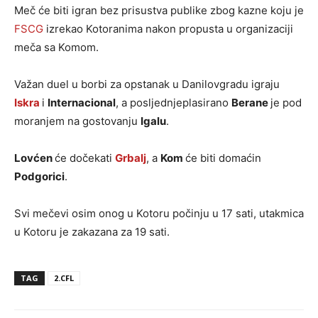
Meč će biti igran bez prisustva publike zbog kazne koju je
FSCG
izrekao Kotoranima nakon propusta u organizaciji
meča sa Komom.
Važan duel u borbi za opstanak u Danilovgradu igraju
Iskra
i
Internacional
, a posljednjeplasirano
Berane
je pod
moranjem na gostovanju
Igalu
.
Lovćen
će dočekati
Grbalj
, a
Kom
će biti domaćin
Podgorici
.
Svi mečevi osim onog u Kotoru počinju u 17 sati, utakmica
u Kotoru je zakazana za 19 sati.
TAG
2.CFL