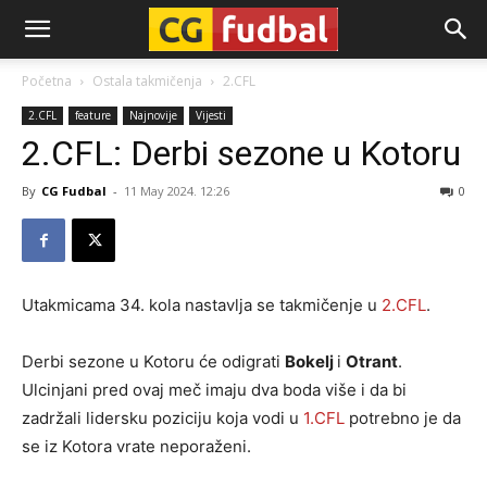
CG-
Početna
Ostala takmičenja
2.CFL
2.CFL
feature
Najnovije
Vijesti
Fudbal
2.CFL: Derbi sezone u Kotoru
By
CG Fudbal
-
11 May 2024. 12:26
0
Utakmicama 34. kola nastavlja se takmičenje u
2.CFL
.
Derbi sezone u Kotoru će odigrati
Bokelj
i
Otrant
.
Ulcinjani pred ovaj meč imaju dva boda više i da bi
zadržali lidersku poziciju koja vodi u
1.CFL
potrebno je da
se iz Kotora vrate neporaženi.