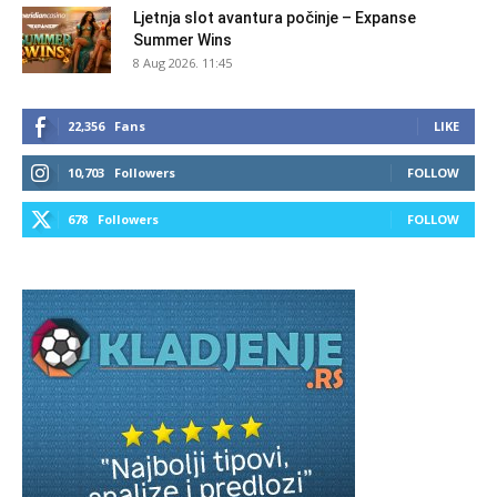
Ljetnja slot avantura počinje – Expanse
Summer Wins
8 Aug 2026. 11:45
22,356
Fans
LIKE
10,703
Followers
FOLLOW
678
Followers
FOLLOW