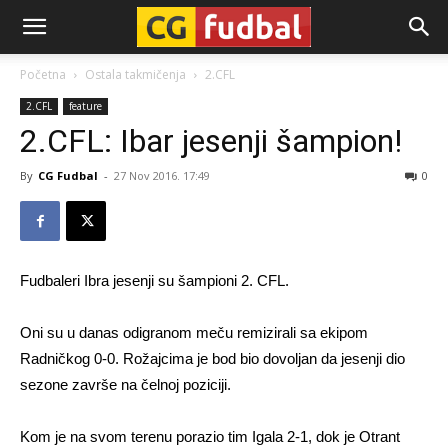
CG-
Početna
Ostala takmičenja
2.CFL
2.CFL
feature
Fudbal
2.CFL: Ibar jesenji šampion!
By
CG Fudbal
-
27 Nov 2016. 17:49
0
Fudbaleri Ibra jesenji su šampioni 2. CFL.
Oni su u danas odigranom meču remizirali sa ekipom
Radničkog 0-0. Rožajcima je bod bio dovoljan da jesenji dio
sezone završe na čelnoj poziciji.
Kom je na svom terenu porazio tim Igala 2-1, dok je Otrant