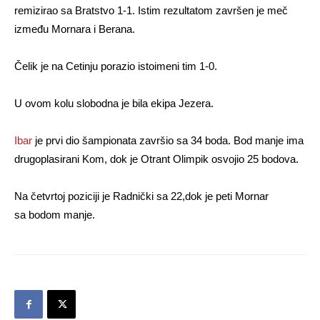
remizirao sa Bratstvo 1-1. Istim rezultatom završen je meč
između Mornara i Berana.
Čelik je na Cetinju porazio istoimeni tim 1-0.
U ovom kolu slobodna je bila ekipa Jezera.
Ibar
je prvi dio šampionata završio sa 34 boda. Bod manje ima
drugoplasirani Kom, dok je Otrant Olimpik osvojio 25 bodova.
Na četvrtoj poziciji je Radnički sa 22,dok je peti Mornar
sa bodom manje.