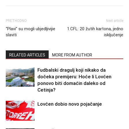
PRETHODNO
Next article
“Plavi” su mogli ubjedljivijie
1.CFL: 20 žutih kartona, jedno
slaviti
isključenje
RELATED ARTICLES
MORE FROM AUTHOR
Fudbalski dragulj koji nikako da
dočeka premijeru: Hoće li Lovćen
ponovo biti domaćin daleko od
Cetinja?
Lovćen dobio novo pojačanje