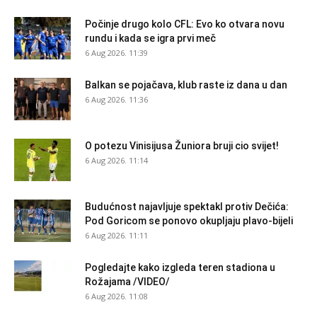
Počinje drugo kolo CFL: Evo ko otvara novu
rundu i kada se igra prvi meč
6 Aug 2026. 11:39
Balkan se pojačava, klub raste iz dana u dan
6 Aug 2026. 11:36
O potezu Vinisijusa Žuniora bruji cio svijet!
6 Aug 2026. 11:14
Budućnost najavljuje spektakl protiv Dečića:
Pod Goricom se ponovo okupljaju plavo-bijeli
6 Aug 2026. 11:11
Pogledajte kako izgleda teren stadiona u
Rožajama /VIDEO/
6 Aug 2026. 11:08