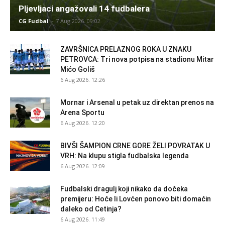
Pljevljaci angažovali 14 fudbalera
CG Fudbal
-
7 Aug 2026. 09:02
ZAVRŠNICA PRELAZNOG ROKA U ZNAKU
PETROVCA: Tri nova potpisa na stadionu Mitar
Mićo Goliš
6 Aug 2026. 12:26
Mornar i Arsenal u petak uz direktan prenos na
Arena Sportu
6 Aug 2026. 12:20
BIVŠI ŠAMPION CRNE GORE ŽELI POVRATAK U
VRH: Na klupu stigla fudbalska legenda
6 Aug 2026. 12:09
Fudbalski dragulj koji nikako da dočeka
premijeru: Hoće li Lovćen ponovo biti domaćin
daleko od Cetinja?
6 Aug 2026. 11:49