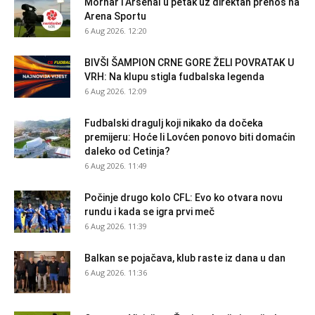
Mornar i Arsenal u petak uz direktan prenos na
Arena Sportu
6 Aug 2026. 12:20
BIVŠI ŠAMPION CRNE GORE ŽELI POVRATAK U
VRH: Na klupu stigla fudbalska legenda
6 Aug 2026. 12:09
Fudbalski dragulj koji nikako da dočeka
premijeru: Hoće li Lovćen ponovo biti domaćin
daleko od Cetinja?
6 Aug 2026. 11:49
Počinje drugo kolo CFL: Evo ko otvara novu
rundu i kada se igra prvi meč
6 Aug 2026. 11:39
Balkan se pojačava, klub raste iz dana u dan
6 Aug 2026. 11:36