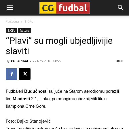
CG-
Početna
1.CFL
1.CFL
feature
Fudbal
“Plavi” su mogli ubjedljivijie
slaviti
By
CG Fudbal
-
27 Nov 2016. 11:56
0
Fudbaleri
Budućnosti
su juče na Starom aerodromu porazili
tim
Mladosti
2-1, i tako, po mnogima obezbijedili titulu
šampiona Crne Gore.
Foto: Bajko Stanojević
Trener gostiju je nakon meča bio zadovoljan pobjedom, ali ne u