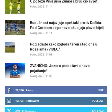
O potezu Vinisijusa Žuniora bruji cio svijet!
6 Aug 2026. 11:14
Budućnost najavljuje spektakl protiv Dečića:
Pod Goricom se ponovo okupljaju plavo-bijeli
6 Aug 2026. 11:11
Pogledajte kako izgleda teren stadiona u
Rožajama /VIDEO/
6 Aug 2026. 11:08
ZVANIČNO: Jezero predstavilo novo
pojačanje!
6 Aug 2026. 11:02
22,356
Fans
LIKE
10,703
Followers
FOLLOW
678
Followers
FOLLOW