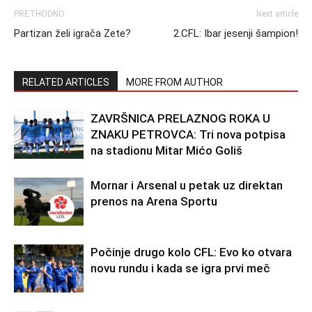
PRETHODNO
Next article
Partizan želi igrača Zete?
2.CFL: Ibar jesenji šampion!
RELATED ARTICLES
MORE FROM AUTHOR
ZAVRŠNICA PRELAZNOG ROKA U
ZNAKU PETROVCA: Tri nova potpisa
na stadionu Mitar Mićo Goliš
Mornar i Arsenal u petak uz direktan
prenos na Arena Sportu
Počinje drugo kolo CFL: Evo ko otvara
novu rundu i kada se igra prvi meč