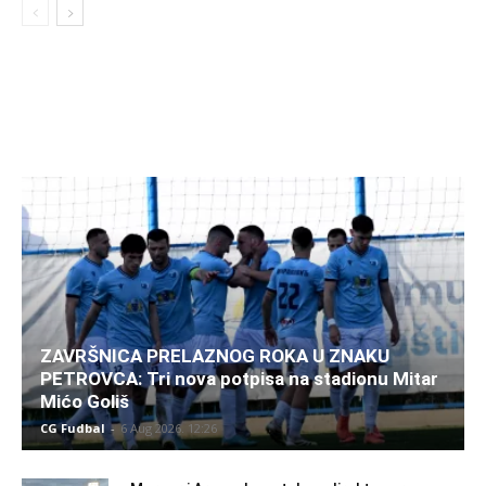
ZAVRŠNICA PRELAZNOG ROKA U ZNAKU
PETROVCA: Tri nova potpisa na stadionu Mitar
Mićo Goliš
CG Fudbal
-
6 Aug 2026. 12:26