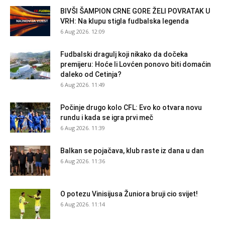
BIVŠI ŠAMPION CRNE GORE ŽELI POVRATAK U
VRH: Na klupu stigla fudbalska legenda
6 Aug 2026. 12:09
Fudbalski dragulj koji nikako da dočeka
premijeru: Hoće li Lovćen ponovo biti domaćin
daleko od Cetinja?
6 Aug 2026. 11:49
Počinje drugo kolo CFL: Evo ko otvara novu
rundu i kada se igra prvi meč
6 Aug 2026. 11:39
Balkan se pojačava, klub raste iz dana u dan
6 Aug 2026. 11:36
O potezu Vinisijusa Žuniora bruji cio svijet!
6 Aug 2026. 11:14