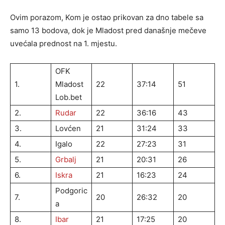
Ovim porazom, Kom je ostao prikovan za dno tabele sa
samo 13 bodova, dok je Mladost pred današnje mečeve
uvećala prednost na 1. mjestu.
OFK
1.
Mladost
22
37:14
51
Lob.bet
2.
Rudar
22
36:16
43
3.
Lovćen
21
31:24
33
4.
Igalo
22
27:23
31
5.
Grbalj
21
20:31
26
6.
Iskra
21
16:23
24
Podgoric
7.
20
26:32
20
a
8.
Ibar
21
17:25
20