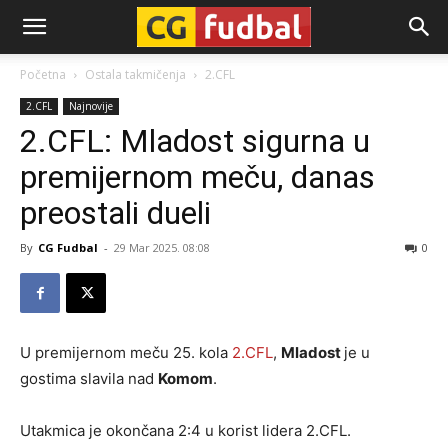
CG-
Početna
Ostala takmičenja
2.CFL
2.CFL
Najnovije
Fudbal
2.CFL: Mladost sigurna u
premijernom meču, danas
preostali dueli
By
CG Fudbal
-
29 Mar 2025. 08:08
0
U premijernom meču 25. kola
2.CFL
,
Mladost
je u
gostima slavila nad
Komom
.
Utakmica je okončana 2:4 u korist lidera 2.CFL.