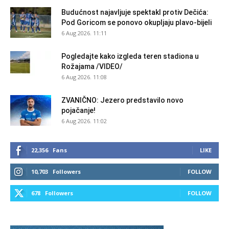
Budućnost najavljuje spektakl protiv Dečića:
Pod Goricom se ponovo okupljaju plavo-bijeli
6 Aug 2026. 11:11
Pogledajte kako izgleda teren stadiona u
Rožajama /VIDEO/
6 Aug 2026. 11:08
ZVANIČNO: Jezero predstavilo novo
pojačanje!
6 Aug 2026. 11:02
22,356
Fans
LIKE
10,703
Followers
FOLLOW
678
Followers
FOLLOW