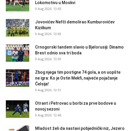
Lokomotivu u Moskvi
9 Aug 2026. 13:45
Jovovićev Nefči demolirao Kumburovićev
Kizilkum
9 Aug 2026. 13:43
Crnogorski tandem slavio u Bjelorusiji: Dinamo
Brest odnio sva tri boda
9 Aug 2026. 13:39
Zbog njega tim postigne 74 gola, a on uopšte
ne igra: Ko je Ostin Mekfi, najveće pojačanje
Čelsija!
9 Aug 2026. 12:51
Otrant i Petrovac u borbi za prve bodove u
novoj sezoni
9 Aug 2026. 12:46
Mladost želi da nastavi pobjednički niz, Jezero