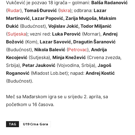
Vukčević je pozvao 18 igrača – golmani:
Balša Radanović
(
Rudar
),
Tomaš Đurović
(
Iskra
); odbrana:
Lazar
Martinović, Lazar Popović, Zarija Mugoša, Maksim
Đukić
(Budućnost),
Vojislav Jokić, Todor Miljanić
(
Sutjeska
); vezni red:
Luka Perović
(Mornar),
Andrej
Božović
(Kom),
Lazar Savović, Dragutin Šaranović
(Budućnost),
Nikola Balević
(
Petrovac
),
Andrija
Kecojević
(Sutjeska),
Minja Knežević
(Crvena zvezda,
Srbija),
Petar Jauković
(Vojvodina, Srbija),
Jagoš
Roganović
(Mladost Lob.bet); napad:
Andrej Kostić
(Budućnost).
Meč sa Mađarskom igra se u srijedu 2. aprila, sa
početkom u 16 časova.
TAG
U19 Crna Gora