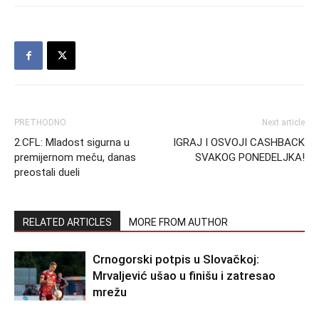
PRETHODNO
Next article
2.CFL: Mladost sigurna u
IGRAJ I OSVOJI CASHBACK
premijernom meču, danas
SVAKOG PONEDELJKA!
preostali dueli
RELATED ARTICLES
MORE FROM AUTHOR
Crnogorski potpis u Slovačkoj:
Mrvaljević ušao u finišu i zatresao
mrežu