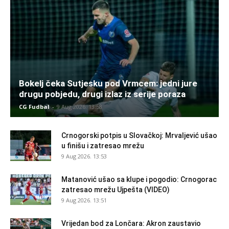
Bokelj čeka Sutjesku pod Vrmcem: jedni jure
drugu pobjedu, drugi izlaz iz serije poraza
CG Fudbal
-
9 Aug 2026. 13:58
Crnogorski potpis u Slovačkoj: Mrvaljević ušao
u finišu i zatresao mrežu
9 Aug 2026. 13:53
Matanović ušao sa klupe i pogodio: Crnogorac
zatresao mrežu Ujpešta (VIDEO)
9 Aug 2026. 13:51
Vrijedan bod za Lončara: Akron zaustavio