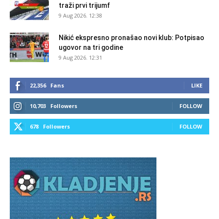
traži prvi trijumf
9 Aug 2026. 12:38
Nikić ekspresno pronašao novi klub: Potpisao
ugovor na tri godine
9 Aug 2026. 12:31
22,356
Fans
LIKE
10,703
Followers
FOLLOW
678
Followers
FOLLOW