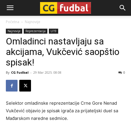
CG-
Početna
Najnovije
Najnovije
Reprezentacija
U19
Fudbal
Omladinci nastavljaju sa
akcijama, Vukčević saopštio
spisak!
By
CG Fudbal
-
29 Mar 2025. 08:08
0
Selektor omladinske reprezentacije Crne Gore Nenad
Vukčević objavio je spisak igrača za prijateljski duel sa
Mađarskom naredne sedmice.