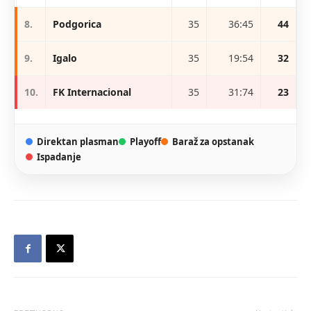
8.
Podgorica
35
36:45
44
9.
Igalo
35
19:54
32
10.
FK Internacional
35
31:74
23
Direktan plasman
Playoff
Baraž za opstanak
Ispadanje