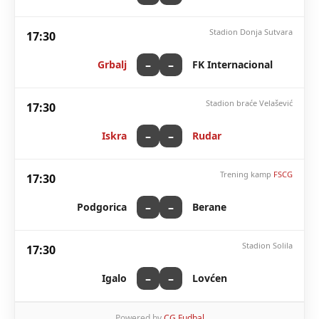
Stadion Donja Sutvara
17:30
–
–
Grbalj
FK Internacional
Stadion braće Velašević
17:30
–
–
Iskra
Rudar
Trening kamp
FSCG
17:30
–
–
Podgorica
Berane
Stadion Solila
17:30
–
–
Igalo
Lovćen
Powered by
CG Fudbal