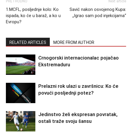
PRETHODNO
Next article
1.MCFL, posljednje kolo: Ko
Savić nakon osvojenog Kupa:
ispada, ko će u baraž, a ko u
„Igrao sam pod injekcijama“
Evropu?
RELATED ARTICLES
MORE FROM AUTHOR
Crnogorski internacionalac pojačao
Ekstremaduru
Prelazni rok ulazi u završnicu: Ko će
povući posljednji potez?
Jedinstvo želi ekspresan povratak,
ostali traže svoju šansu