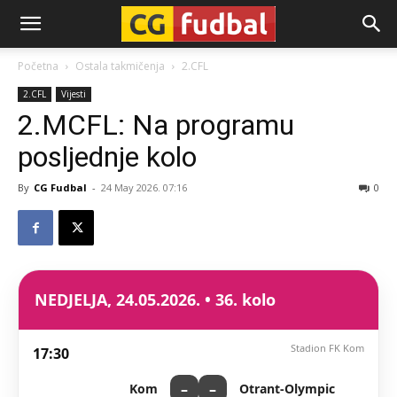
CG-
Početna
Ostala takmičenja
2.CFL
2.CFL
Vijesti
Fudbal
2.MCFL: Na programu
posljednje kolo
By
CG Fudbal
-
24 May 2026. 07:16
0
NEDJELJA, 24.05.2026. • 36. kolo
Stadion FK Kom
17:30
–
–
Kom
Otrant-Olympic