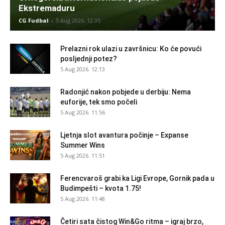
Ekstremaduru
CG Fudbal
-
5 Aug 2026. 12:35
Prelazni rok ulazi u završnicu: Ko će povući
posljednji potez?
5 Aug 2026. 12:13
Radonjić nakon pobjede u derbiju: Nema
euforije, tek smo počeli
5 Aug 2026. 11:56
Ljetnja slot avantura počinje – Expanse
Summer Wins
5 Aug 2026. 11:51
Ferencvaroš grabi ka Ligi Evrope, Gornik pada u
Budimpešti – kvota 1.75!
5 Aug 2026. 11:48
Četiri sata čistog Win&Go ritma – igraj brzo,