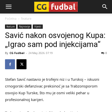
CG-
Početna
feature
feature
Najnovije
Vijesti
Fudbal
Savić nakon osvojenog Kupa:
„Igrao sam pod injekcijama“
By
CG Fudbal
-
24 May 2026. 07:19
0
Stefan Savić nastavio je trofejni niz i u Turskoj – iskusni
crnogorski defanzivac preksinoć je sa Trabzonsporom
osvojio Kup Turske, što mu je osmi veliki pehar u
profesionalnoj karijeri.