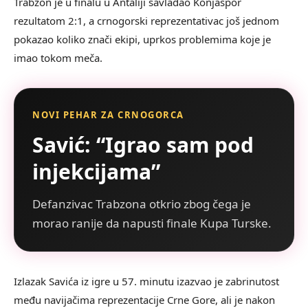
Trabzon je u finalu u Antaliji savladao Konjaspor
rezultatom 2:1, a crnogorski reprezentativac još jednom
pokazao koliko znači ekipi, uprkos problemima koje je
imao tokom meča.
NOVI PEHAR ZA CRNOGORCA
Savić: “Igrao sam pod
injekcijama”
Defanzivac Trabzona otkrio zbog čega je
morao ranije da napusti finale Kupa Turske.
Izlazak Savića iz igre u 57. minutu izazvao je zabrinutost
među navijačima reprezentacije Crne Gore, ali je nakon