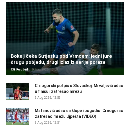
Bokelj čeka Sutjesku pod Vrmcem: jedni jure
drugu pobjedu, drugi izlaz iz serije poraza
CG Fudbal
-
9 Aug 2026. 13:58
Crnogorski potpis u Slovačkoj: Mrvaljević ušao
u finišu i zatresao mrežu
9 Aug 2026. 13:53
Matanović ušao sa klupe i pogodio: Crnogorac
zatresao mrežu Ujpešta (VIDEO)
9 Aug 2026. 13:51