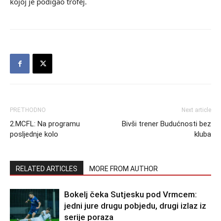
kojoj je podigao trofej.
PRETHODNO
Next article
2.MCFL: Na programu
Bivši trener Budućnosti bez
posljednje kolo
kluba
RELATED ARTICLES
MORE FROM AUTHOR
Bokelj čeka Sutjesku pod Vrmcem:
jedni jure drugu pobjedu, drugi izlaz iz
serije poraza