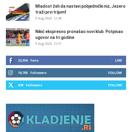
Mladost želi da nastavi pobjednički niz, Jezero
traži prvi trijumf
9 Aug 2026. 12:38
Nikić ekspresno pronašao novi klub: Potpisao
ugovor na tri godine
9 Aug 2026. 12:31
22,356
Fans
LIKE
10,703
Followers
FOLLOW
678
Followers
FOLLOW