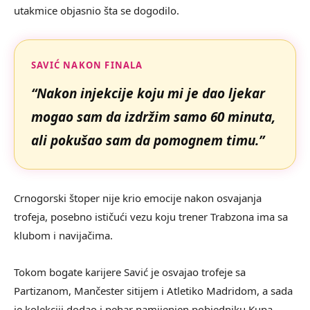
utakmice objasnio šta se dogodilo.
SAVIĆ NAKON FINALA
“Nakon injekcije koju mi je dao ljekar
mogao sam da izdržim samo 60 minuta,
ali pokušao sam da pomognem timu.”
Crnogorski štoper nije krio emocije nakon osvajanja
trofeja, posebno ističući vezu koju trener Trabzona ima sa
klubom i navijačima.
Tokom bogate karijere Savić je osvajao trofeje sa
Partizanom, Mančester sitijem i Atletiko Madridom, a sada
je kolekciji dodao i pehar namijenjen pobjedniku Kupa