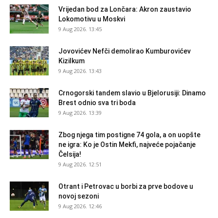
Vrijedan bod za Lončara: Akron zaustavio
Lokomotivu u Moskvi
9 Aug 2026. 13:45
Jovovićev Nefči demolirao Kumburovićev
Kizilkum
9 Aug 2026. 13:43
Crnogorski tandem slavio u Bjelorusiji: Dinamo
Brest odnio sva tri boda
9 Aug 2026. 13:39
Zbog njega tim postigne 74 gola, a on uopšte
ne igra: Ko je Ostin Mekfi, najveće pojačanje
Čelsija!
9 Aug 2026. 12:51
Otrant i Petrovac u borbi za prve bodove u
novoj sezoni
9 Aug 2026. 12:46