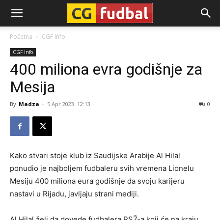
CG-
Početna
CGF Info
CGF Info
Fudbal
400 miliona evra godišnje za
Mesija
By
Madza
-
5 Apr 2023. 12:13
0
Kako stvari stoje klub iz Saudijske Arabije Al Hilal
ponudio je najboljem fudbaleru svih vremena Lionelu
Mesiju 400 miliona eura godišnje da svoju karijeru
nastavi u Rijadu, javljaju strani mediji.
Al Hilal želi da dovede fudbalera PSŽ-a koji će na kraju