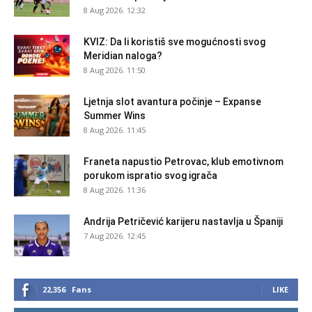
8 Aug 2026. 12:32
KVIZ: Da li koristiš sve mogućnosti svog
Meridian naloga?
8 Aug 2026. 11:50
Ljetnja slot avantura počinje – Expanse
Summer Wins
8 Aug 2026. 11:45
Franeta napustio Petrovac, klub emotivnom
porukom ispratio svog igrača
8 Aug 2026. 11:36
Andrija Petričević karijeru nastavlja u Španiji
7 Aug 2026. 12:45
22,356
Fans
LIKE