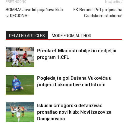
PRETHODNO
Next article
BOMBA! Jovetić pojačava klub
FK Berane: Pet potpisa na
iz REGIONA!
Gradskom stadionu!
RELATED ARTICLES
MORE FROM AUTHOR
Preokret Mladosti obilježio nedjeljni
program 1.CFL
Pogledajte gol Dušana Vukovića u
pobjedi Lokomotive nad Istrom
Iskusni crnogorski defanzivac
pronašao novi klub: Novi izazov za
Damjanovića