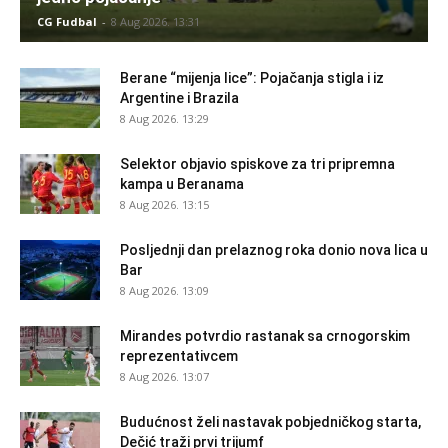
CG Fudbal
-
8 Aug 2026. 13:31
Berane “mijenja lice”: Pojačanja stigla i iz
Argentine i Brazila
8 Aug 2026. 13:29
Selektor objavio spiskove za tri pripremna
kampa u Beranama
8 Aug 2026. 13:15
Posljednji dan prelaznog roka donio nova lica u
Bar
8 Aug 2026. 13:09
Mirandes potvrdio rastanak sa crnogorskim
reprezentativcem
8 Aug 2026. 13:07
Budućnost želi nastavak pobjedničkog starta,
Dečić traži prvi trijumf