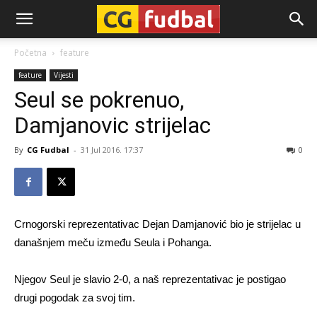
CG-
Početna
feature
feature
Vijesti
Fudbal
Seul se pokrenuo,
Damjanovic strijelac
By
CG Fudbal
-
31 Jul 2016. 17:37
0
Crnogorski reprezentativac Dejan Damjanović bio je strijelac u
današnjem meču između Seula i Pohanga.
Njegov Seul je slavio 2-0, a naš reprezentativac je postigao
drugi pogodak za svoj tim.