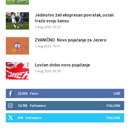
Jedinstvo želi ekspresan povratak, ostali
traže svoju šansu
5 Aug 2026. 10:57
ZVANIČNO: Novo pojačanje za Jezero
5 Aug 2026. 10:01
Lovćen dobio novo pojačanje
5 Aug 2026. 09:59
22,356
Fans
LIKE
10,703
Followers
FOLLOW
678
Followers
FOLLOW