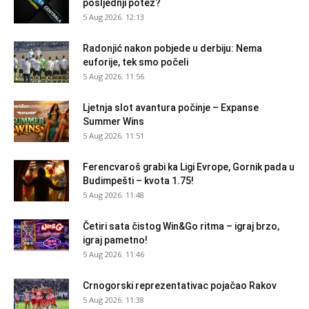
posljednji potez?
5 Aug 2026. 12:13
Radonjić nakon pobjede u derbiju: Nema
euforije, tek smo počeli
5 Aug 2026. 11:56
Ljetnja slot avantura počinje – Expanse
Summer Wins
5 Aug 2026. 11:51
Ferencvaroš grabi ka Ligi Evrope, Gornik pada u
Budimpešti – kvota 1.75!
5 Aug 2026. 11:48
Četiri sata čistog Win&Go ritma – igraj brzo,
igraj pametno!
5 Aug 2026. 11:46
Crnogorski reprezentativac pojačao Rakov
5 Aug 2026. 11:38