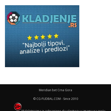
Meridian bet Crna Gora
© CG-FUDBAL.COM - Since 2010
Maloletnicima je zabranjeno da učestvuju u igrama na sreću,