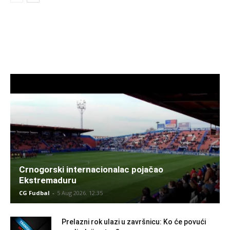
Crnogorski internacionalac pojačao
Ekstremaduru
CG Fudbal
-
5 Aug 2026. 12:35
Prelazni rok ulazi u završnicu: Ko će povući