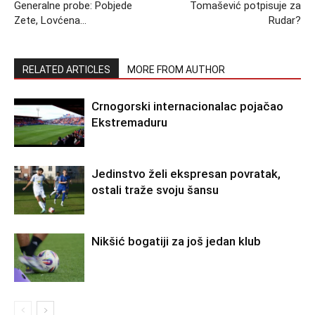
Generalne probe: Pobjede
Tomašević potpisuje za
Zete, Lovćena…
Rudar?
RELATED ARTICLES
MORE FROM AUTHOR
Crnogorski internacionalac pojačao
Ekstremaduru
Jedinstvo želi ekspresan povratak,
ostali traže svoju šansu
Nikšić bogatiji za još jedan klub