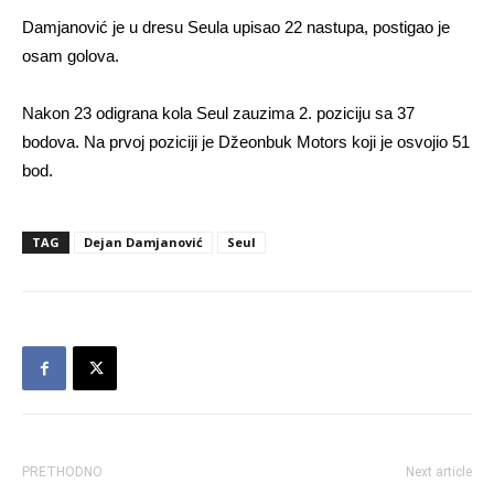
Damjanović je u dresu Seula upisao 22 nastupa, postigao je
osam golova.
Nakon 23 odigrana kola Seul zauzima 2. poziciju sa 37
bodova. Na prvoj poziciji je Džeonbuk Motors koji je osvojio 51
bod.
TAG
Dejan Damjanović
Seul
PRETHODNO
Next article