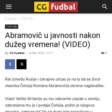
CG-
Početna
CGF Info
CGF Info
Fudbal
Abramovič u javnosti nakon
dužeg vremena! (VIDEO)
By
CG Fudbal
-
16 Mar 2022. 17:17
0
Rat između Rusije i Ukrajine uticao je na to da se život
vlasnika Čelsija Romana Abramoviča okrene naglavačke.
Vlasti Velike Britanije su mu zabranile ulazak u zemlju,
zabranjena mu je i podaja Čelsija, pošto je njegova
imovina „zamrznuta“.On se dugo nije pojavljivao u