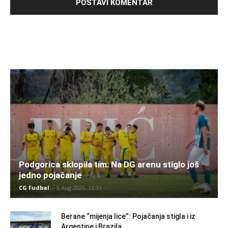
Podgorica sklopila tim: Na DG arenu stiglo još
jedno pojačanje
CG Fudbal
-
8 Aug 2026. 13:31
Berane “mijenja lice”: Pojačanja stigla i iz
Argentine i Brazila