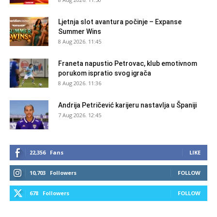
Ljetnja slot avantura počinje – Expanse
Summer Wins
8 Aug 2026. 11:45
Franeta napustio Petrovac, klub emotivnom
porukom ispratio svog igrača
8 Aug 2026. 11:36
Andrija Petričević karijeru nastavlja u Španiji
7 Aug 2026. 12:45
22,356
Fans
LIKE
10,703
Followers
FOLLOW
678
Followers
FOLLOW