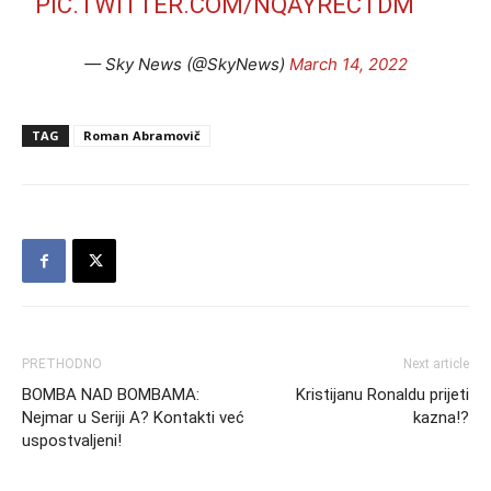
PIC.TWITTER.COM/NQAYRECTDM
— Sky News (@SkyNews)
March 14, 2022
TAG
Roman Abramovič
PRETHODNO
Next article
BOMBA NAD BOMBAMA:
Kristijanu Ronaldu prijeti
Nejmar u Seriji A? Kontakti već
kazna!?
uspostvaljeni!