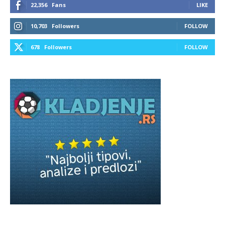
22,356
Fans
LIKE
10,703
Followers
FOLLOW
678
Followers
FOLLOW