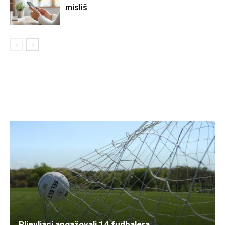
misliš
Pljevljaci angažovali 14 fudbalera