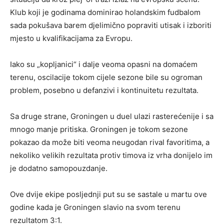
Klub koji je godinama dominirao holandskim fudbalom
sada pokušava barem djelimično popraviti utisak i izboriti
mjesto u kvalifikacijama za Evropu.
Iako su „kopljanici“ i dalje veoma opasni na domaćem
terenu, oscilacije tokom cijele sezone bile su ogroman
problem, posebno u defanzivi i kontinuitetu rezultata.
Sa druge strane, Groningen u duel ulazi rasterećenije i sa
mnogo manje pritiska. Groningen je tokom sezone
pokazao da može biti veoma neugodan rival favoritima, a
nekoliko velikih rezultata protiv timova iz vrha donijelo im
je dodatno samopouzdanje.
Ove dvije ekipe posljednji put su se sastale u martu ove
godine kada je Groningen slavio na svom terenu
rezultatom 3:1.