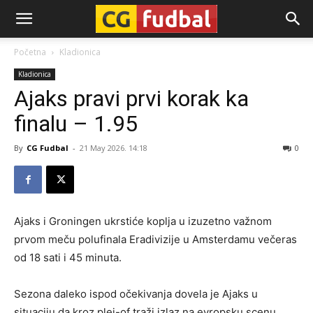
CG-
Početna
Kladionica
Kladionica
Fudbal
Ajaks pravi prvi korak ka
finalu – 1.95
By
CG Fudbal
-
21 May 2026. 14:18
0
Ajaks i Groningen ukrstiće koplja u izuzetno važnom
prvom meču polufinala Eradivizije u Amsterdamu večeras
od 18 sati i 45 minuta.
Sezona daleko ispod očekivanja dovela je Ajaks u
situaciju da kroz plej-of traži izlaz na evropsku scenu.