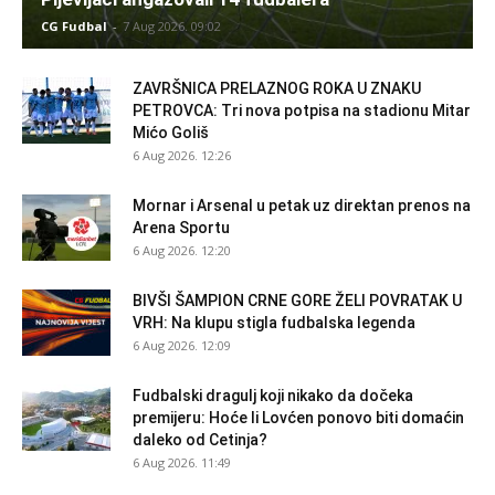
CG Fudbal
-
7 Aug 2026. 09:02
ZAVRŠNICA PRELAZNOG ROKA U ZNAKU
PETROVCA: Tri nova potpisa na stadionu Mitar
Mićo Goliš
6 Aug 2026. 12:26
Mornar i Arsenal u petak uz direktan prenos na
Arena Sportu
6 Aug 2026. 12:20
BIVŠI ŠAMPION CRNE GORE ŽELI POVRATAK U
VRH: Na klupu stigla fudbalska legenda
6 Aug 2026. 12:09
Fudbalski dragulj koji nikako da dočeka
premijeru: Hoće li Lovćen ponovo biti domaćin
daleko od Cetinja?
6 Aug 2026. 11:49