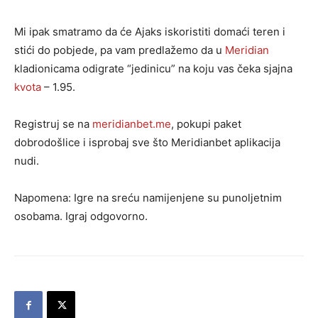
Mi ipak smatramo da će Ajaks iskoristiti domaći teren i
stići do pobjede, pa vam predlažemo da u
Meridian
kladionicama odigrate “jedinicu” na koju vas čeka sjajna
kvota
– 1.95.
Registruj se na
meridianbet.me
, pokupi paket
dobrodošlice i isprobaj sve što Meridianbet aplikacija
nudi.
Napomena: Igre na sreću namijenjene su punoljetnim
osobama. Igraj odgovorno.