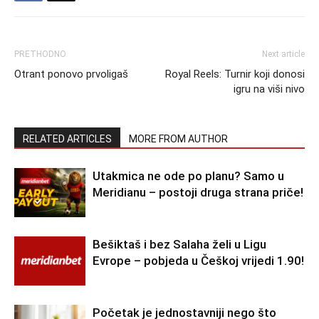
PRETHODNO
Next article
Otrant ponovo prvoligaš
Royal Reels: Turnir koji donosi
igru na viši nivo
RELATED ARTICLES
MORE FROM AUTHOR
Utakmica ne ode po planu? Samo u
Meridianu – postoji druga strana priče!
Bešiktaš i bez Salaha želi u Ligu
Evrope – pobjeda u Češkoj vrijedi 1.90!
Početak je jednostavniji nego što