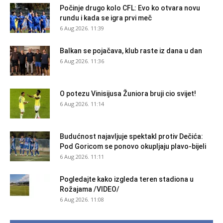
Počinje drugo kolo CFL: Evo ko otvara novu
rundu i kada se igra prvi meč
6 Aug 2026. 11:39
Balkan se pojačava, klub raste iz dana u dan
6 Aug 2026. 11:36
O potezu Vinisijusa Žuniora bruji cio svijet!
6 Aug 2026. 11:14
Budućnost najavljuje spektakl protiv Dečića:
Pod Goricom se ponovo okupljaju plavo-bijeli
6 Aug 2026. 11:11
Pogledajte kako izgleda teren stadiona u
Rožajama /VIDEO/
6 Aug 2026. 11:08