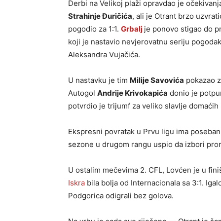
Derbi na Velikoj plaži opravdao je očekivan
Strahinje Đuričića
, ali je Otrant brzo uzvra
pogodio za 1:1.
Grbalj
je ponovo stigao do p
koji je nastavio nevjerovatnu seriju pogodaka
Aleksandra Vujačića.
U nastavku je tim
Milije Savovića
pokazao zb
Autogol
Andrije Krivokapića
donio je potpuni
potvrdio je trijumf za veliko slavlje domaćih 
Ekspresni povratak u Prvu ligu ima poseban 
sezone u drugom rangu uspio da izbori promo
U ostalim mečevima 2. CFL, Lovćen je u fini
Iskra
bila bolja od Internacionala sa 3:1. Ig
Podgorica odigrali bez golova.