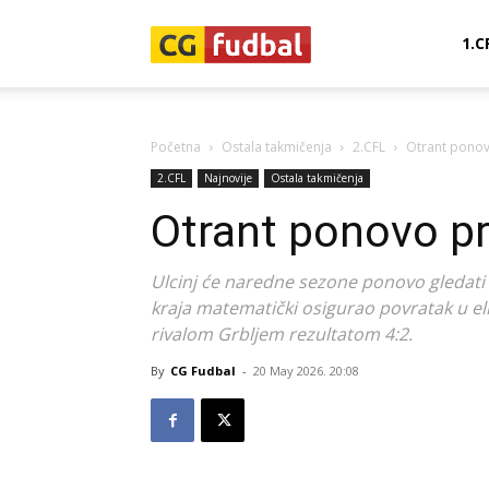
CG-
1.C
Fudbal
Početna
Ostala takmičenja
2.CFL
Otrant ponov
2.CFL
Najnovije
Ostala takmičenja
Otrant ponovo pr
Ulcinj će naredne sezone ponovo gledati 
kraja matematički osigurao povratak u el
rivalom Grbljem rezultatom 4:2.
By
CG Fudbal
-
20 May 2026. 20:08