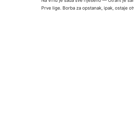
Na vrhu je sada sve riješeno — Otrant je šamp
Prve lige. Borba za opstanak, ipak, ostaje o