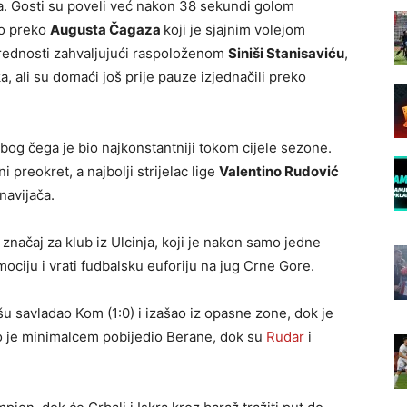
ja. Gosti su poveli već nakon 38 sekundi golom
tio preko
Augusta Čagaza
koji je sjajnim volejom
rednosti zahvaljujući raspoloženom
Siniši Stanisaviću
,
, ali su domaći još prije pauze izjednačili preko
og čega je bio najkonstantniji tokom cijele sezone.
 preokret, a najbolji strijelac lige
Valentino Rudović
navijača.
značaj za klub iz Ulcinja, koji je nakon samo jedne
ciju i vrati fudbalsku euforiju na jug Crne Gore.
šu savladao Kom (1:0) i izašao iz opasne zone, dok je
alo je minimalcem pobijedio Berane, dok su
Rudar
i