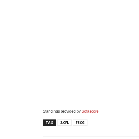
Standings provided by
Sofascore
TAG
2.CFL
FSCG