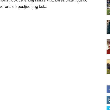
ion, dok će Grbalj i Iskra kroz baraž tražiti put do
tvorena do posljednjeg kola.