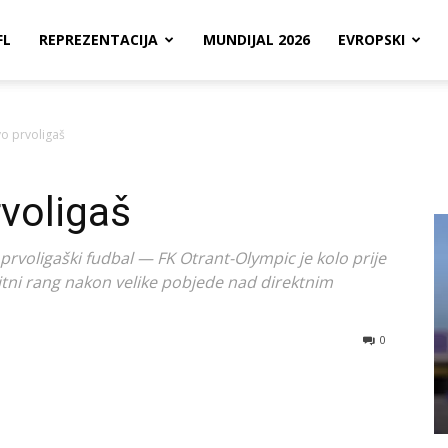
FL
REPREZENTACIJA
MUNDIJAL 2026
EVROPSKI
o prvoligaš
voligaš
prvoligaški fudbal — FK Otrant-Olympic je kolo prije
itni rang nakon velike pobjede nad direktnim
0