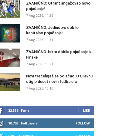
ZVANIČNO: Otrant angažovao novo
pojačanje!
7 Aug 2026. 11:36
ZVANIČNO: Jedinstvo dobilo
kapitalno pojačanje!
7 Aug 2026. 11:31
ZVANIČNO: Iskra dobila pojačanje iz
Finske
7 Aug 2026. 10:21
Novi trećeligaš se pojačao: U Cijevnu
stiglo deset novih fudbalera
7 Aug 2026. 10:16
22,356
Fans
LIKE
10,703
Followers
FOLLOW
678
Followers
FOLLOW