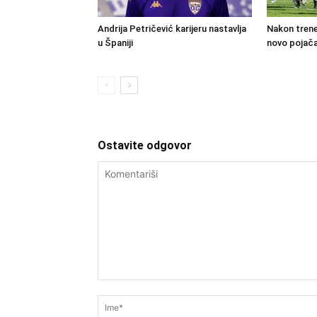
Andrija Petričević karijeru nastavlja
Nakon trene
u Španiji
novo pojača
Ostavite odgovor