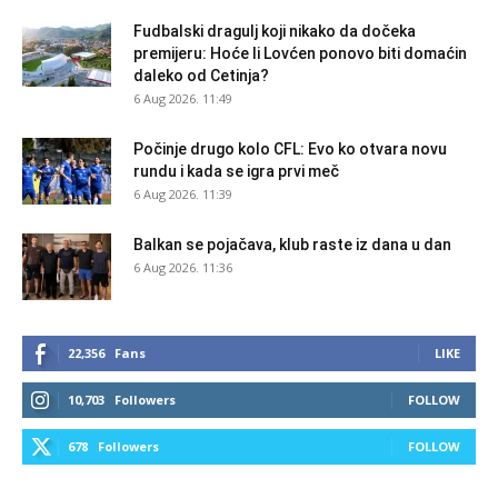
Fudbalski dragulj koji nikako da dočeka
premijeru: Hoće li Lovćen ponovo biti domaćin
daleko od Cetinja?
6 Aug 2026. 11:49
Počinje drugo kolo CFL: Evo ko otvara novu
rundu i kada se igra prvi meč
6 Aug 2026. 11:39
Balkan se pojačava, klub raste iz dana u dan
6 Aug 2026. 11:36
22,356
Fans
LIKE
10,703
Followers
FOLLOW
678
Followers
FOLLOW