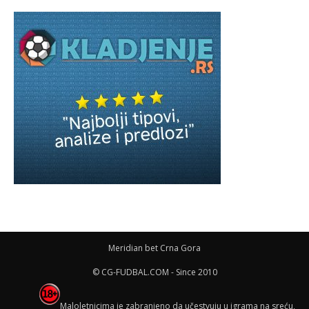
Meridian bet Crna Gora
© CG-FUDBAL.COM - Since 2010
Maloletnicima je zabranjeno da učestvuju u igrama na sreću,