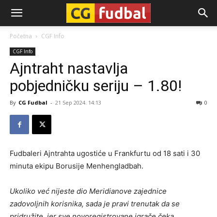
CG-
Početna
CGF Info
CGF Info
Fudbal
Ajntraht nastavlja
pobjedničku seriju – 1.80!
By
CG Fudbal
-
21 Sep 2024. 14:13
0
Fudbaleri Ajntrahta ugostiće u Frankfurtu od 18 sati i 30
minuta ekipu Borusije Menhengladbah.
Ukoliko već nijeste dio Meridianove zajednice
zadovoljnih korisnika, sada je pravi trenutak da se
pridružite, jer sve novoregistrovane igrače čeka