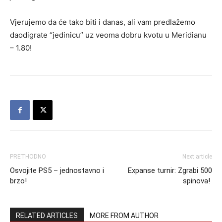
Vjerujemo da će tako biti i danas, ali vam predlažemo
daodigrate “jedinicu” uz veoma dobru kvotu u Meridianu
– 1.80!
PRETHODNO
Next article
Osvojite PS5 – jednostavno i
Expanse turnir: Zgrabi 500
brzo!
spinova!
RELATED ARTICLES
MORE FROM AUTHOR