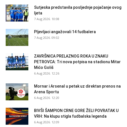
Sutjeska predstavila posljednje pojačanje ovog
ljeta
7 Aug 2026. 10:08
Pljevljaci angažovali 14 fudbalera
7 Aug 2026. 09:02
ZAVRŠNICA PRELAZNOG ROKA U ZNAKU
PETROVCA: Tri nova potpisa na stadionu Mitar
Mićo Goliš
6 Aug 2026. 12:26
Mornar i Arsenal u petak uz direktan prenos na
Arena Sportu
6 Aug 2026. 12:20
BIVŠI ŠAMPION CRNE GORE ŽELI POVRATAK U
VRH: Na klupu stigla fudbalska legenda
6 Aug 2026. 12:09