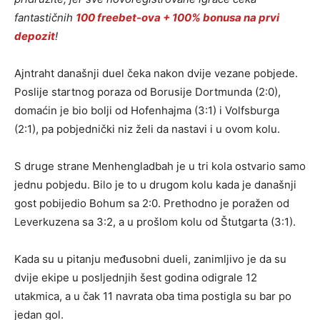
fantastičnih
100 freebet-ova + 100% bonusa na prvi
depozit
!
Ajntraht današnji duel čeka nakon dvije vezane pobjede.
Poslije startnog poraza od Borusije Dortmunda (2:0),
domaćin je bio bolji od Hofenhajma (3:1) i Volfsburga
(2:1), pa pobjednički niz želi da nastavi i u ovom kolu.
S druge strane Menhengladbah je u tri kola ostvario samo
jednu pobjedu. Bilo je to u drugom kolu kada je današnji
gost pobijedio Bohum sa 2:0. Prethodno je poražen od
Leverkuzena sa 3:2, a u prošlom kolu od Štutgarta (3:1).
Kada su u pitanju međusobni dueli, zanimljivo je da su
dvije ekipe u posljednjih šest godina odigrale 12
utakmica, a u čak 11 navrata oba tima postigla su bar po
jedan gol.