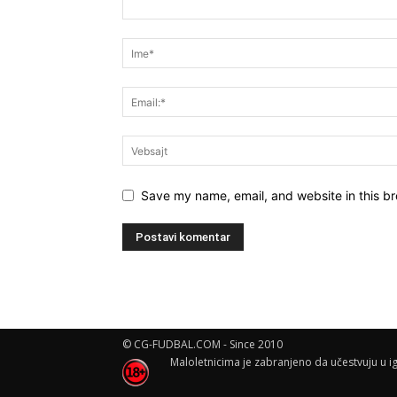
Save my name, email, and website in this br
© CG-FUDBAL.COM - Since 2010
Maloletnicima je zabranjeno da učestvuju u ig