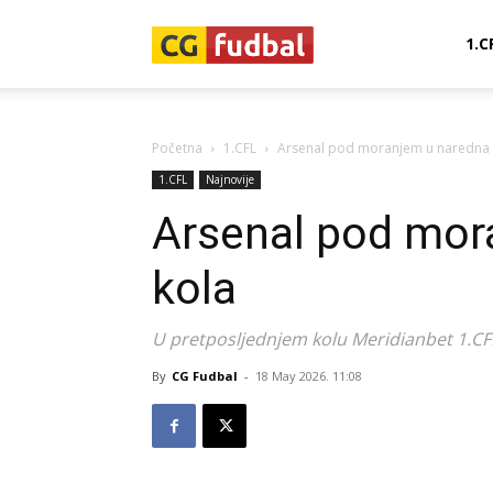
CG-
1.C
Fudbal
Početna
1.CFL
Arsenal pod moranjem u naredna 
1.CFL
Najnovije
Arsenal pod mor
kola
U pretposljednjem kolu Meridianbet 1.CFL
By
CG Fudbal
-
18 May 2026. 11:08