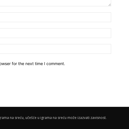
owser for the next time I comment.
rama na sreću, učešće u igrama na sreću može izazvati zavisnost.