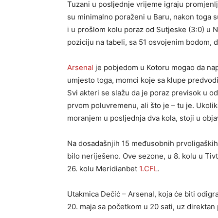
Tuzani u posljednje vrijeme igraju promjenlj
su minimalno poraženi u Baru, nakon toga su
i u prošlom kolu poraz od Sutjeske (3:0) u Ni
poziciju na tabeli, sa 51 osvojenim bodom, d
Arsenal
je pobjedom u Kotoru mogao da napra
umjesto toga, momci koje sa klupe predvodi
Svi akteri se slažu da je poraz previsok u o
prvom poluvremenu, ali što je – tu je. Ukoli
moranjem u posljednja dva kola, stoji u obja
Na dosadašnjih 15 međusobnih prvoligaških 
bilo neriješeno. Ove sezone, u 8. kolu u Tivtu
26. kolu Meridianbet
1.CFL
.
Utakmica Dečić – Arsenal, koja će biti odigr
20. maja sa početkom u 20 sati, uz direktan