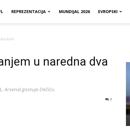
FL
REPREZENTACIJA
MUNDIJAL 2026
EVROPSKI
dva kola
anjem u naredna dva
, Arsenal gostuje Dečiću.
0