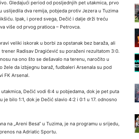
ivo. Gledajući period od posljednjih pet utakmica, prvo
 uslijedila dva remija, pobjeda protiv Jezera u Tuzima
kšiću. Ipak, i pored svega, Dečić i dalje drži treću
va više od prvog pratioca – Petrovca.
vi veliki iskorak u borbi za opstanak bez baraža, ali
 trener Radisav Dragićević su poraženi rezultatom 3:0.
dnosu na ono što se dešavalo na terenu, naročito u
ko žele da izbjegnu baraž, fudbaleri Arsenala su pod
vi FK Arsenal.
utakmica, Dečić vodi 6:4 u pobjedama, dok je pet puta
 je bilo 1:1, dok je Dečić slavio 4:2 i 0:1 u 17. odnosno
ana na „Areni Besa“ u Tuzima, je na programu u srijedu,
 prenos na Adriatic Sportu.