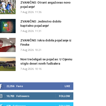
ZVANIČNO: Otrant angažovao novo
pojačanje!
7 Aug 2026. 11:36
ZVANIČNO: Jedinstvo dobilo
kapitalno pojačanje!
7 Aug 2026. 11:31
ZVANIČNO: Iskra dobila pojačanje iz
Finske
7 Aug 2026. 10:21
Novi trećeligaš se pojačao: U Cijevnu
stiglo deset novih fudbalera
7 Aug 2026. 10:16
22,356
Fans
LIKE
10,703
Followers
FOLLOW
678
Followers
FOLLOW