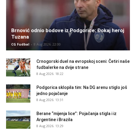
Brnović odnio bodove iz Podgorice: Đokaj heroj
Tuzana
CG Fudbal
-
8 Aug 2026. 22:00
Crnogorski duel na evropskoj sceni: Četiri naše
fudbalerke na dvije strane
8 Aug 2026. 18:22
Podgorica sklopila tim: Na DG arenu stiglo još
jedno pojačanje
8 Aug 2026. 13:31
Berane “mijenja lice”: Pojačanja stigla i iz
Argentine i Brazila
8 Aug 2026. 13:29