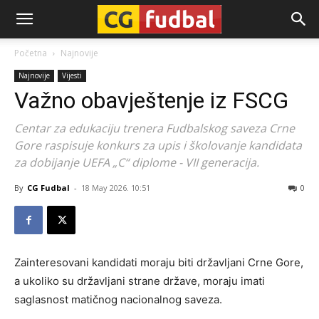
CG-
Početna
Najnovije
Najnovije
Vijesti
Fudbal
Važno obavještenje iz FSCG
Centar za edukaciju trenera Fudbalskog saveza Crne
Gore raspisuje konkurs za upis i školovanje kandidata
za dobijanje UEFA „C“ diplome - VII generacija.
By
CG Fudbal
-
18 May 2026. 10:51
0
Zainteresovani kandidati moraju biti državljani Crne Gore,
a ukoliko su državljani strane države, moraju imati
saglasnost matičnog nacionalnog saveza.