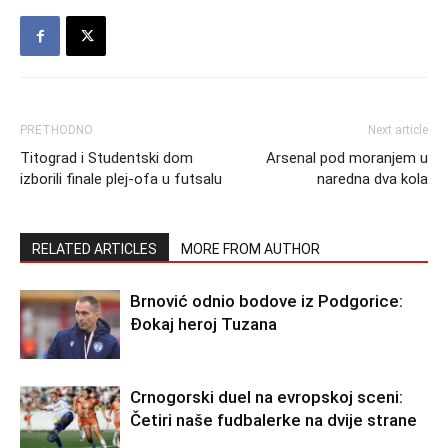
PRETHODNO
Next article
Titograd i Studentski dom
Arsenal pod moranjem u
izborili finale plej-ofa u futsalu
naredna dva kola
RELATED ARTICLES
MORE FROM AUTHOR
Brnović odnio bodove iz Podgorice:
Đokaj heroj Tuzana
Crnogorski duel na evropskoj sceni:
Četiri naše fudbalerke na dvije strane