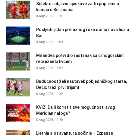
Selektor objavio spiskove za tri pripremna
kampa u Beranama
8 Aug 2026. 13:15
Posljednji dan prelaznog roka donio nova lica u
Bar
8 Aug 2026. 13:09
Mirandes potvrdio rastanak sa crnogorskim
reprezentativcem
8 Aug 2026. 13:07
Budućnost želi nastavak pobjedničkog starta,
Dečić traži prvi trijumf
8 Aug 2026. 12:32
KVIZ: Da li koristiš sve mogućnosti svog
Meridian naloga?
8 Aug 2026. 11:50
Ljetnja slot avantura počinje – Expanse