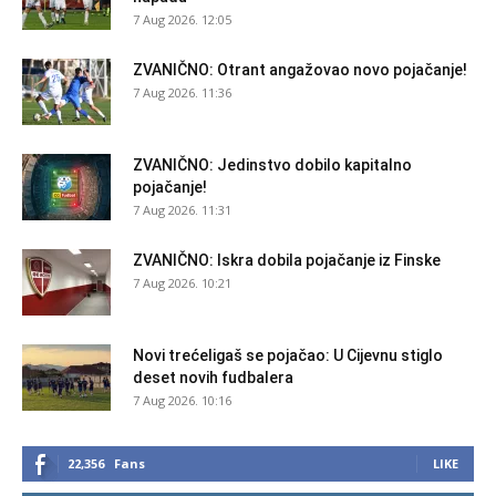
7 Aug 2026. 12:05
ZVANIČNO: Otrant angažovao novo pojačanje!
7 Aug 2026. 11:36
ZVANIČNO: Jedinstvo dobilo kapitalno
pojačanje!
7 Aug 2026. 11:31
ZVANIČNO: Iskra dobila pojačanje iz Finske
7 Aug 2026. 10:21
Novi trećeligaš se pojačao: U Cijevnu stiglo
deset novih fudbalera
7 Aug 2026. 10:16
22,356
Fans
LIKE