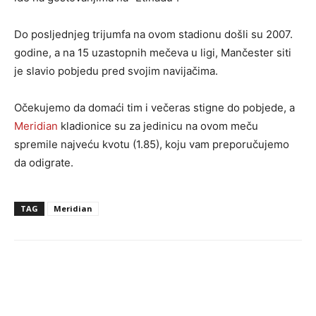
Do posljednjeg trijumfa na ovom stadionu došli su 2007.
godine, a na 15 uzastopnih mečeva u ligi, Mančester siti
je slavio pobjedu pred svojim navijačima.
Očekujemo da domaći tim i večeras stigne do pobjede, a
Meridian
kladionice su za jedinicu na ovom meču
spremile najveću kvotu (1.85), koju vam preporučujemo
da odigrate.
TAG
Meridian