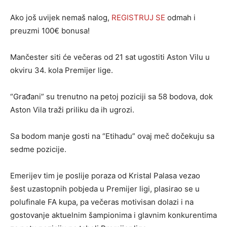
Ako još uvijek nemaš nalog,
REGISTRUJ SE
odmah i
preuzmi 100€ bonusa!
Mančester siti će večeras od 21 sat ugostiti Aston Vilu u
okviru 34. kola Premijer lige.
“Građani” su trenutno na petoj poziciji sa 58 bodova, dok
Aston Vila traži priliku da ih ugrozi.
Sa bodom manje gosti na “Etihadu” ovaj meč dočekuju sa
sedme pozicije.
Emerijev tim je poslije poraza od Kristal Palasa vezao
šest uzastopnih pobjeda u Premijer ligi, plasirao se u
polufinale FA kupa, pa večeras motivisan dolazi i na
gostovanje aktuelnim šampionima i glavnim konkurentima