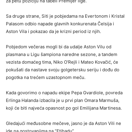
za petu poziciju na tabeli Premijer lige.
Sa druge strane, Siti je pobjedama na Evertonom i Kristal
Palasom odbio napade glavnih konkurenata Čelsija i
Aston Vila i pokazao da je krizni period iz njih.
Pobjedom večeras mogli bi da udalje Aston Vilu od
plasmana u Ligu šampiona naredne sezone, a tandem
vezista domaćeg tima, Niko O’Rejli i Mateo Kovačić, će
pokušati da nastave svoju golgetersku seriju i dođu do
pogotka na trećem uzastopnom meču.
Kada govorimo o napadu ekipe Pepa Gvardiole, povreda
Erlinga Halanda izbacila je u prvi plan Omara Marmuša,
koji će biti najveća opasnost po gol Emilijana Martinesa.
Gledajući međusobne mečeve, jasno je da Aston Vili ne
ide na gostovanjima na “Etihadu”.