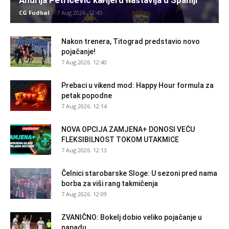
Andrija Petričević karijeru nastavlja u Španiji
CG Fudbal
-
7 Aug 2026. 12:45
Nakon trenera, Titograd predstavio novo
pojačanje!
7 Aug 2026. 12:40
Prebaci u vikend mod: Happy Hour formula za
petak popodne
7 Aug 2026. 12:14
NOVA OPCIJA ZAMJENA+ DONOSI VEĆU
FLEKSIBILNOST TOKOM UTAKMICE
7 Aug 2026. 12:13
Čelnici starobarske Sloge: U sezoni pred nama
borba za viši rang takmičenja
7 Aug 2026. 12:09
ZVANIČNO: Bokelj dobio veliko pojačanje u
napadu