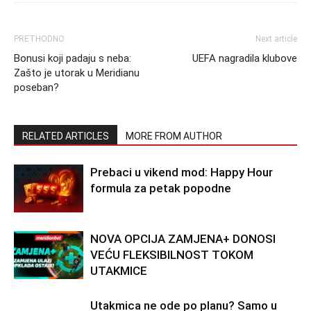
PRETHODNO
Next article
Bonusi koji padaju s neba:
UEFA nagradila klubove
Zašto je utorak u Meridianu
poseban?
RELATED ARTICLES
MORE FROM AUTHOR
Prebaci u vikend mod: Happy Hour
formula za petak popodne
NOVA OPCIJA ZAMJENA+ DONOSI
VEĆU FLEKSIBILNOST TOKOM
UTAKMICE
Utakmica ne ode po planu? Samo u