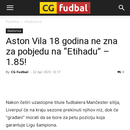
CG-
Početna
Kladionica
Kladionica
Fudbal
Aston Vila 18 godina ne zna
za pobjedu na “Etihadu” –
1.85!
By
CG Fudbal
-
22 Apr 2025. 12:17
0
Nakon četiri uzastopne titule fudbalera Mančester sitija,
Liverpul će na kraju sezone prekinuti njihov niz, dok će
“građani” morati da se bore za petu poziciju koja
garantuje Ligu šampiona.