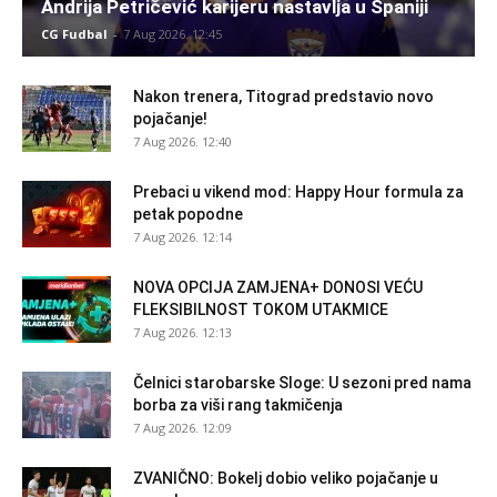
Andrija Petričević karijeru nastavlja u Španiji
CG Fudbal
-
7 Aug 2026. 12:45
Nakon trenera, Titograd predstavio novo
pojačanje!
7 Aug 2026. 12:40
Prebaci u vikend mod: Happy Hour formula za
petak popodne
7 Aug 2026. 12:14
NOVA OPCIJA ZAMJENA+ DONOSI VEĆU
FLEKSIBILNOST TOKOM UTAKMICE
7 Aug 2026. 12:13
Čelnici starobarske Sloge: U sezoni pred nama
borba za viši rang takmičenja
7 Aug 2026. 12:09
ZVANIČNO: Bokelj dobio veliko pojačanje u