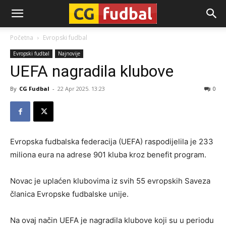
CG-
Početna
Evropski fudbal
Evropski fudbal
Najnovije
Fudbal
UEFA nagradila klubove
By
CG Fudbal
-
22 Apr 2025. 13:23
0
Evropska fudbalska federacija (UEFA) raspodijelila je 233
miliona eura na adrese 901 kluba kroz benefit program.
Novac je uplaćen klubovima iz svih 55 evropskih Saveza
članica Evropske fudbalske unije.
Na ovaj način UEFA je nagradila klubove koji su u periodu