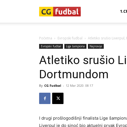
CG-
1.C
Fudbal
Početna
Evropski fudbal
Atletiko srušio Liverpu
Evropski fudbal
Liga šampiona
Najnovije
Atletiko srušio L
Dortmundom
By
CG Fudbal
-
12 Mar 2020. 08:17
I drugi prošlogodišnji finalista Lige šampion
Liverpul je do sinoć bio aktuelni prvak Evrop