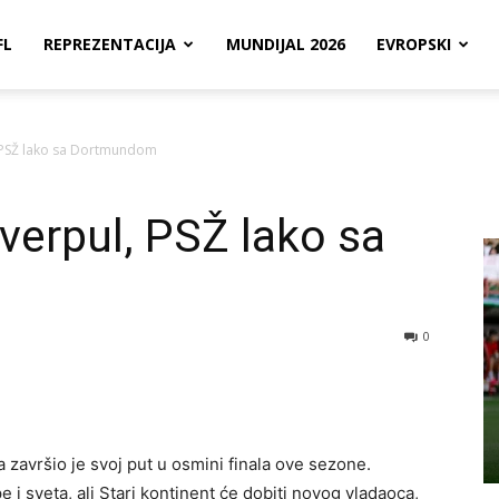
FL
REPREZENTACIJA
MUNDIJAL 2026
EVROPSKI
l, PSŽ lako sa Dortmundom
iverpul, PSŽ lako sa
0
a završio je svoj put u osmini finala ove sezone.
e i sveta, ali Stari kontinent će dobiti novog vladaoca,