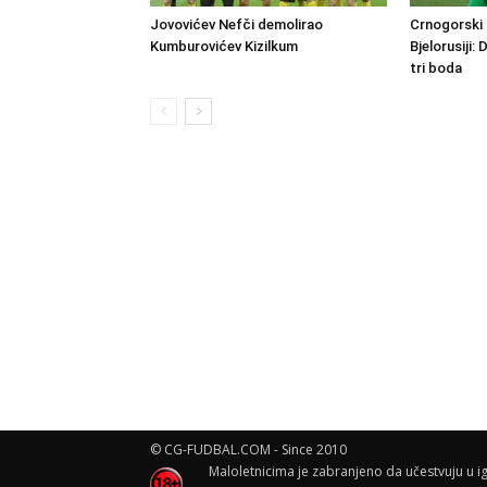
Jovovićev Nefči demolirao
Crnogorski 
Kumburovićev Kizilkum
Bjelorusiji:
tri boda
© CG-FUDBAL.COM - Since 2010
Maloletnicima je zabranjeno da učestvuju u ig