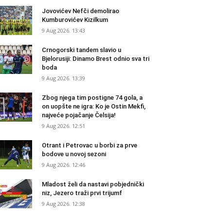
Jovovićev Nefči demolirao
Kumburovićev Kizilkum
9 Aug 2026. 13:43
Crnogorski tandem slavio u
Bjelorusiji: Dinamo Brest odnio sva tri
boda
9 Aug 2026. 13:39
Zbog njega tim postigne 74 gola, a
on uopšte ne igra: Ko je Ostin Mekfi,
najveće pojačanje Čelsija!
9 Aug 2026. 12:51
Otrant i Petrovac u borbi za prve
bodove u novoj sezoni
9 Aug 2026. 12:46
Mladost želi da nastavi pobjednički
niz, Jezero traži prvi trijumf
9 Aug 2026. 12:38