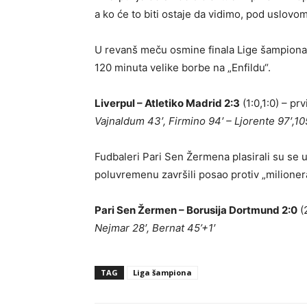
a ko će to biti ostaje da vidimo, pod uslovo
U revanš meču osmine finala Lige šampiona L
120 minuta velike borbe na „Enfildu“.
Liverpul – Atletiko Madrid 2:3
(1:0,1:0) – pr
Vajnaldum 43′, Firmino 94′ – Ljorente 97′,10
Fudbaleri Pari Sen Žermena plasirali su se 
poluvremenu završili posao protiv „milionera“
Pari Sen Žermen – Borusija Dortmund 2:0
(2
Nejmar 28′, Bernat 45’+1′
TAG
Liga šampiona