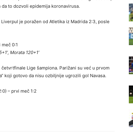
m da to dozvoli epidemija koronavirusa.
iverpul je poražen od Atletika iz Madrida 2:3, posle
vi meč 0:1
5+1′, Morata 120+1′
u četvrtfinale Lige šampiona. Parižani su već u prvom
 koji gotovo da nisu ozbiljnije ugrozili gol Navasa.
:0) – prvi meč 1:2