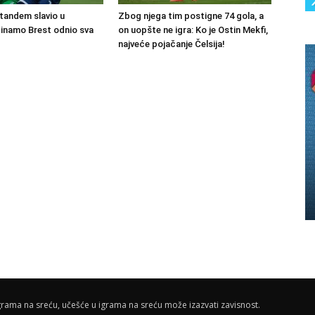
tandem slavio u
Zbog njega tim postigne 74 gola, a
 Dinamo Brest odnio sva
on uopšte ne igra: Ko je Ostin Mekfi,
najveće pojačanje Čelsija!
rama na sreću, učešće u igrama na sreću može izazvati zavisnost.