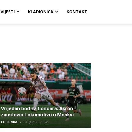
VIJESTI
KLADIONICA
KONTAKT
Vrijedan bod za Lončara: Akron
zaustavio Lokomotivu u Moskvi
CG Fudbal
-
9 Aug 2026. 13:45