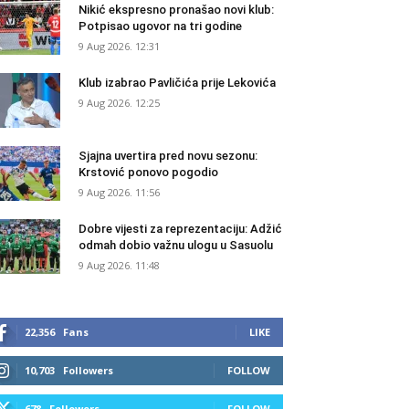
Nikić ekspresno pronašao novi klub:
Potpisao ugovor na tri godine
9 Aug 2026. 12:31
Klub izabrao Pavličića prije Lekovića
9 Aug 2026. 12:25
Sjajna uvertira pred novu sezonu:
Krstović ponovo pogodio
9 Aug 2026. 11:56
Dobre vijesti za reprezentaciju: Adžić
odmah dobio važnu ulogu u Sasuolu
9 Aug 2026. 11:48
22,356
Fans
LIKE
10,703
Followers
FOLLOW
678
Followers
FOLLOW