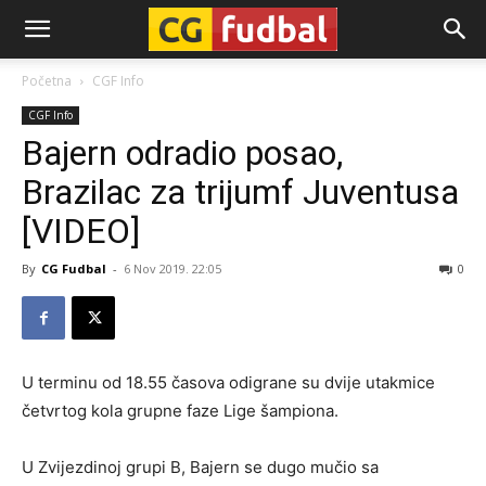
CG-
Početna
CGF Info
CGF Info
Fudbal
Bajern odradio posao,
Brazilac za trijumf Juventusa
[VIDEO]
By
CG Fudbal
-
6 Nov 2019. 22:05
0
U terminu od 18.55 časova odigrane su dvije utakmice
četvrtog kola grupne faze Lige šampiona.
U Zvijezdinoj grupi B, Bajern se dugo mučio sa