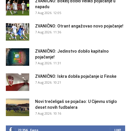
ZVANIČNO: Bokelj dobio veliko pojačanje u
napadu
7 Aug 2026. 12:05
ZVANIČNO: Otrant angažovao novo pojačanje!
7 Aug 2026. 11:36
ZVANIČNO: Jedinstvo dobilo kapitalno
pojačanje!
7 Aug 2026. 11:31
ZVANIČNO: Iskra dobila pojačanje iz Finske
7 Aug 2026. 10:21
Novi trećeligaš se pojačao: U Cijevnu stiglo
deset novih fudbalera
7 Aug 2026. 10:16
22,356
Fans
LIKE