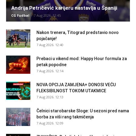
Andrija Petričević karijeru nastavlja u Španiji
CG Fudbal
-
7 Aug 2026. 12:45
Nakon trenera, Titograd predstavio novo
pojačanje!
7 Aug 2026. 12:40
Prebaci u vikend mod: Happy Hour formula za
petak popodne
7 Aug 2026. 12:14
NOVA OPCIJA ZAMJENA+ DONOSI VEĆU
FLEKSIBILNOST TOKOM UTAKMICE
7 Aug 2026. 12:13
Čelnici starobarske Sloge: U sezoni pred nama
borba za viši rang takmičenja
7 Aug 2026. 12:09