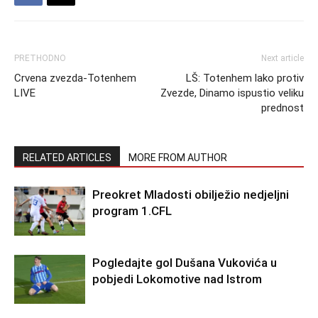
PRETHODNO
Next article
Crvena zvezda-Totenhem
LŠ: Totenhem lako protiv
LIVE
Zvezde, Dinamo ispustio veliku
prednost
RELATED ARTICLES
MORE FROM AUTHOR
Preokret Mladosti obilježio nedjeljni
program 1.CFL
Pogledajte gol Dušana Vukovića u
pobjedi Lokomotive nad Istrom