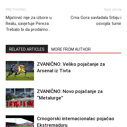
PRETHODNO
Next article
Mijatović nije za izbore u
Crna Gora savladala Srbiju i
Realu, savjetuje Pereza:
osvojila turnir
Trebalo bi da prodamo…
RELATED ARTICLES
MORE FROM AUTHOR
ZVANIČNO: Veliko pojačanje za
Arsenal iz Tivta
ZVANIČNO: Novo pojačanje za
“Metalurge”
Crnogorski internacionalac pojačao
Ekstremaduru