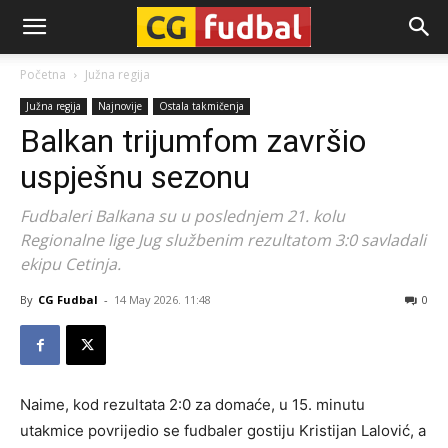
CG-
Početna
Južna regija
Južna regija
Najnovije
Ostala takmičenja
Fudbal
Balkan trijumfom završio
uspješnu sezonu
Fudbaleri Balkana su u poslednjem 21. kolu
Regionalne lige Jug službenim rezultatom 3:0 savladali
ekipu Cetinja.
By
CG Fudbal
-
14 May 2026. 11:48
0
Naime, kod rezultata 2:0 za domaće, u 15. minutu
utakmice povrijedio se fudbaler gostiju Kristijan Lalović, a