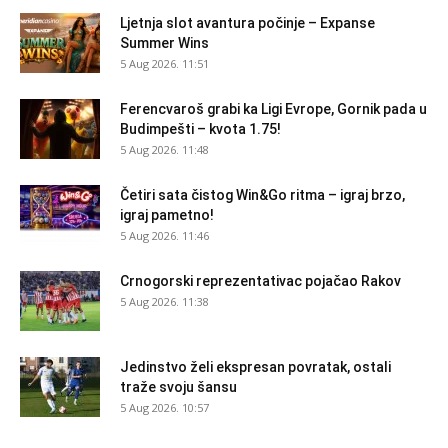
Ljetnja slot avantura počinje – Expanse
Summer Wins
5 Aug 2026. 11:51
Ferencvaroš grabi ka Ligi Evrope, Gornik pada u
Budimpešti – kvota 1.75!
5 Aug 2026. 11:48
Četiri sata čistog Win&Go ritma – igraj brzo,
igraj pametno!
5 Aug 2026. 11:46
Crnogorski reprezentativac pojačao Rakov
5 Aug 2026. 11:38
Jedinstvo želi ekspresan povratak, ostali
traže svoju šansu
5 Aug 2026. 10:57