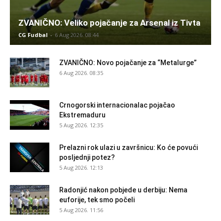
ZVANIČNO: Veliko pojačanje za Arsenal iz Tivta
CG Fudbal
-
6 Aug 2026. 08:44
ZVANIČNO: Novo pojačanje za “Metalurge”
6 Aug 2026. 08:35
Crnogorski internacionalac pojačao
Ekstremaduru
5 Aug 2026. 12:35
Prelazni rok ulazi u završnicu: Ko će povući
posljednji potez?
5 Aug 2026. 12:13
Radonjić nakon pobjede u derbiju: Nema
euforije, tek smo počeli
5 Aug 2026. 11:56