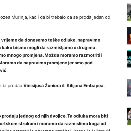
ozea Murinja, kao i da bi trebalo da se proda jedan od
 je vrijeme da donesemo teške odluke, napravimo
a kako bismo mogli da razmišljamo o drugima.
imo mnogo promjena. Možda moramo razmotriti i
i. Moramo da napravimo promjene jer smo pod
vić
.
li bi prodao
Vinisijusa Žuniora
ili
Kilijana Embapea
,
rodaju jednog od njih dvojice. Ta odluka mora biti
portskom strukom i moramo da razmislimo koga od