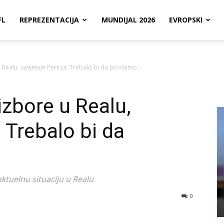
FL
REPREZENTACIJA
MUNDIJAL 2026
EVROPSKI
 u Realu, savjetuje Pereza: Trebalo bi da prodamo…
 izbore u Realu,
 Trebalo bi da
ktuelnu situaciju u Realu
0