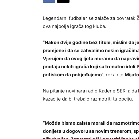
Legendarni fudbaler se zalaže za povratak Ž
dva najbolja igrača tog kluba.
“Nakon dvije godine bez titule, mislim da
promjene i da se zahvalimo nekim igračim
Vjerujem da ovog ljeta moramo da naprav
prodaju nekih igrača koji su trenutno idol
pritiskom da pobjeđujemo“
, rekao je
Mijato
Na pitanje novinara radio Kadene SER-a da 
kazao je da bi trebalo razmotriti tu opciju.
“Možda bismo zaista morali da razmotrimo p
donijeta u dogovoru sa novim trenerom, s