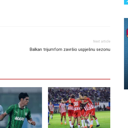
Next article
Balkan trijumfom završio uspješnu sezonu