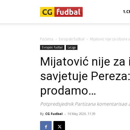
CG-
1.C
Fudbal
Početna
Evropski fudbal
Mijatović nije za izbore
Evropski fudbal
LaLiga
Mijatović nije za
savjetuje Pereza:
prodamo…
Potpredsjednik Partizana komentarisao a
By
CG Fudbal
-
14 May 2026. 11:39