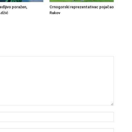
edljivo poražen,
Crnogorski reprezentativac pojačao
Adžić
Rakov