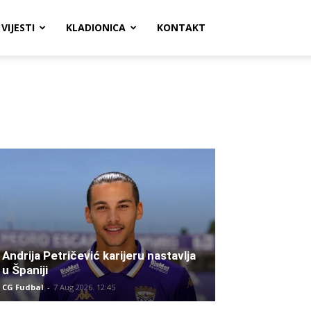
VIJESTI
KLADIONICA
KONTAKT
Andrija Petričević karijeru nastavlja
u Španiji
CG Fudbal
-
7 Aug 2026. 12:45