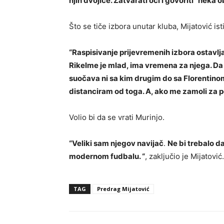
njih dvojice. Zatvarati oči i govoriti “neka
Što se tiče izbora unutar kluba, Mijatović ist
“
Raspisivanje prijevremenih izbora ostavlj
Rikelme je mlad, ima vremena za njega. Da
suočava ni sa kim drugim do sa Florentinom
distanciram od toga. A, ako me zamoli za 
Volio bi da se vrati Murinjo.
“Veliki sam njegov navijač
.
Ne bi trebalo d
modernom fudbalu.
“
, zaključio je Mijatović.
TAG
Predrag Mijatović