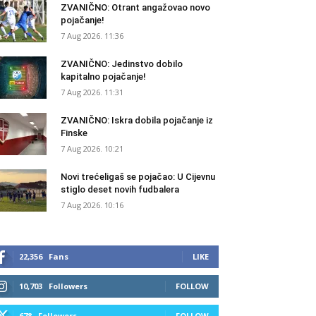
ZVANIČNO: Otrant angažovao novo
pojačanje!
7 Aug 2026. 11:36
ZVANIČNO: Jedinstvo dobilo
kapitalno pojačanje!
7 Aug 2026. 11:31
ZVANIČNO: Iskra dobila pojačanje iz
Finske
7 Aug 2026. 10:21
Novi trećeligaš se pojačao: U Cijevnu
stiglo deset novih fudbalera
7 Aug 2026. 10:16
22,356
Fans
LIKE
10,703
Followers
FOLLOW
678
Followers
FOLLOW