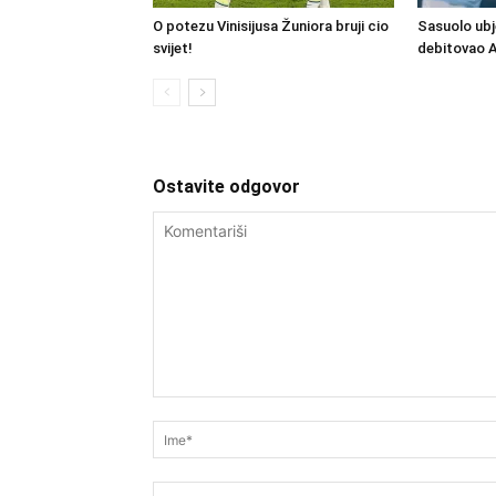
O potezu Vinisijusa Žuniora bruji cio
Sasuolo ubj
svijet!
debitovao 
Ostavite odgovor