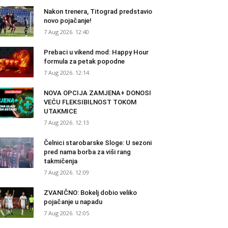
Nakon trenera, Titograd predstavio
novo pojačanje!
7 Aug 2026. 12:40
Prebaci u vikend mod: Happy Hour
formula za petak popodne
7 Aug 2026. 12:14
NOVA OPCIJA ZAMJENA+ DONOSI
VEĆU FLEKSIBILNOST TOKOM
UTAKMICE
7 Aug 2026. 12:13
Čelnici starobarske Sloge: U sezoni
pred nama borba za viši rang
takmičenja
7 Aug 2026. 12:09
ZVANIČNO: Bokelj dobio veliko
pojačanje u napadu
7 Aug 2026. 12:05