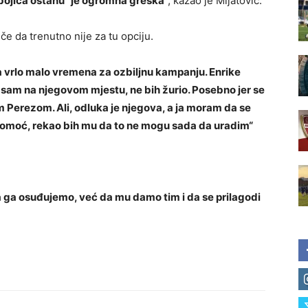
 obojica ostanu” je ogromna greška“
, kazao je Mijatović.
iče da trenutno nije za tu opciju.
a vrlo malo vremena za ozbiljnu kampanju. Enrike
 sam na njegovom mjestu, ne bih žurio. Posebno jer se
 Perezom. Ali, odluka je njegova, a ja moram da se
pomoć, rekao bih mu da to ne mogu sada da uradim
“
a ga osuđujemo, već da mu damo tim i da se prilagodi